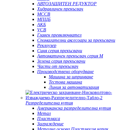
АВТОЗАЩИТЕН РЕДУКТОР
Хидравличен прекъсвач
MCCB
МПЦБ
АКБ
VCB
Главен превключвател
Спомагателни аксесоари за прекъсвачи
Реклоузер
Синя серия прекъсвачи
Автоматичен прекъсвач серия M
Зелена серия прекъсвачи
Части от прекъсвач
Производствено оборудване
Машина за шприцване
Тестова машина
Линия за автоматизация
Разпределителна кутия
Американска разпределителна кутия
Метал
Пластмаса
Заграждение
Метална основа Пластмасов капак