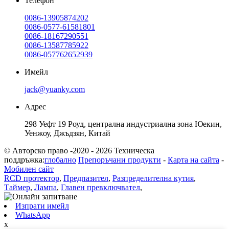
Телефон
0086-13905874202
0086-0577-61581801
0086-18167290551
0086-13587785922
0086-057762652939
Имейл
jack@yuanky.com
Адрес
298 Уефт 19 Роуд, централна индустриална зона Юекин,
Уенжоу, Джъдзян, Китай
© Авторско право -2020 - 2026 Техническа
поддръжка:
глобално
Препоръчани продукти
-
Карта на сайта
-
Мобилен сайт
RCD протектор
,
Предпазител
,
Разпределителна кутия
,
Таймер
,
Лампа
,
Главен превключвател
,
Изпрати имейл
WhatsApp
x