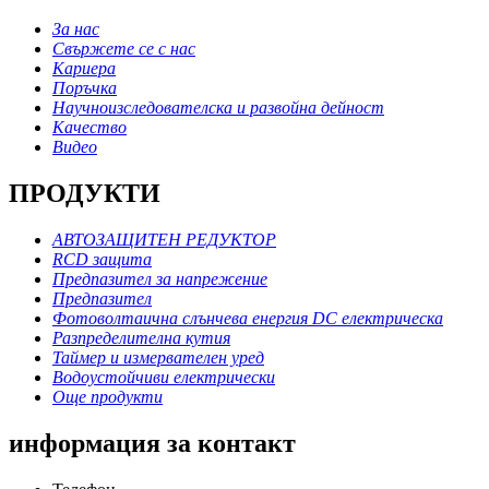
За нас
Свържете се с нас
Кариера
Поръчка
Научноизследователска и развойна дейност
Качество
Видео
ПРОДУКТИ
АВТОЗАЩИТЕН РЕДУКТОР
RCD защита
Предпазител за напрежение
Предпазител
Фотоволтаична слънчева енергия DC електрическа
Разпределителна кутия
Таймер и измервателен уред
Водоустойчиви електрически
Още продукти
информация за контакт