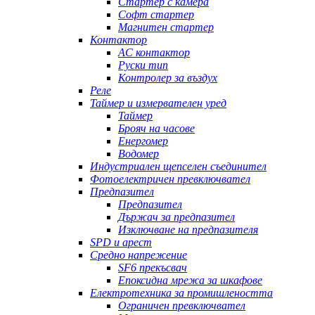
Стартер с камера
Софт стартер
Магнитен стартер
Контактор
AC контактор
Руски тип
Контролер за въздух
Реле
Таймер и измервателен уред
Таймер
Брояч на часове
Енергомер
Водомер
Индустриален щепселен съединител
Фотоелектричен превключвател
Предпазител
Предпазител
Държач за предпазител
Изключване на предпазителя
SPD и арест
Средно напрежение
SF6 прекъсвач
Епоксидна мрежа за шкафове
Електротехника за промишлеността
Ограничен превключвател