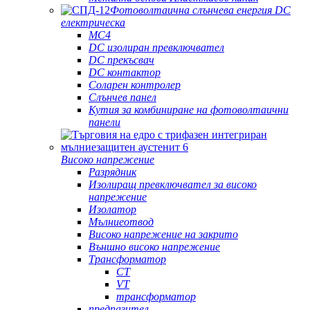
Фотоволтаична слънчева енергия DC
електрическа
MC4
DC изолиран превключвател
DC прекъсвач
DC контактор
Соларен контролер
Слънчев панел
Кутия за комбиниране на фотоволтаични
панели
Високо напрежение
Разрядник
Изолиращ превключвател за високо
напрежение
Изолатор
Мълниеотвод
Високо напрежение на закрито
Външно високо напрежение
Трансформатор
CT
VT
трансформатор
предпазител