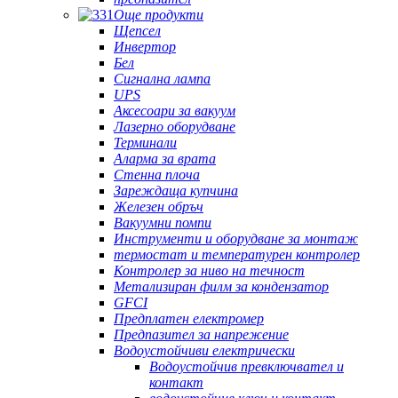
Още продукти
Щепсел
Инвертор
Бел
Сигнална лампа
UPS
Аксесоари за вакуум
Лазерно оборудване
Терминали
Аларма за врата
Стенна плоча
Зареждаща купчина
Железен обръч
Вакуумни помпи
Инструменти и оборудване за монтаж
термостат и температурен контролер
Контролер за ниво на течност
Метализиран филм за кондензатор
GFCI
Предплатен електромер
Предпазител за напрежение
Водоустойчиви електрически
Водоустойчив превключвател и
контакт