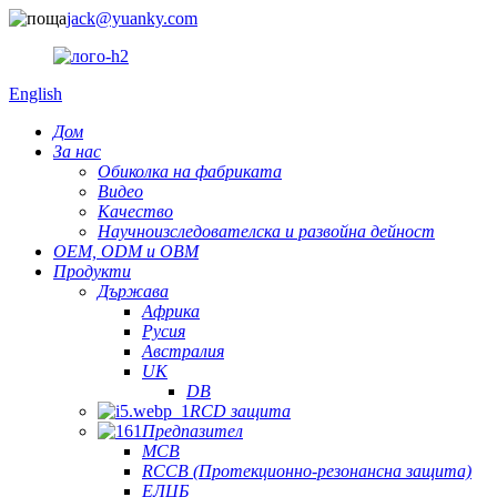
jack@yuanky.com
English
Дом
За нас
Обиколка на фабриката
Видео
Качество
Научноизследователска и развойна дейност
OEM, ODM и OBM
Продукти
Държава
Африка
Русия
Австралия
UK
DB
RCD защита
Предпазител
MCB
RCCB (Протекционно-резонансна защита)
ЕЛЦБ