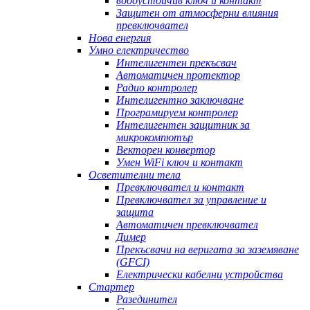
водоустойчив ключ и контакт
Защитен от атмосферни влияния
превключвател
Нова енергия
Умно електричество
Интелигентен прекъсвач
Автоматичен протектор
Радио контролер
Интелигентно заключване
Програмируем контролер
Интелигентен защитник за
микрокомпютър
Векторен конвертор
Умен WiFi ключ и контакт
Осветителни тела
Превключвател и контакт
Превключвател за управление и
защита
Автоматичен превключвател
Димер
Прекъсвачи на веригата за заземяване
(GFCI)
Електрически кабелни устройства
Стартер
Разединител