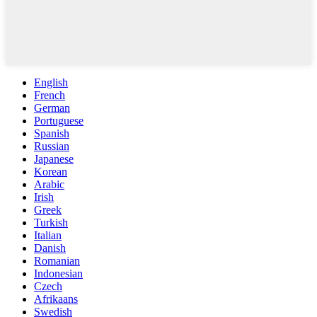
English
French
German
Portuguese
Spanish
Russian
Japanese
Korean
Arabic
Irish
Greek
Turkish
Italian
Danish
Romanian
Indonesian
Czech
Afrikaans
Swedish