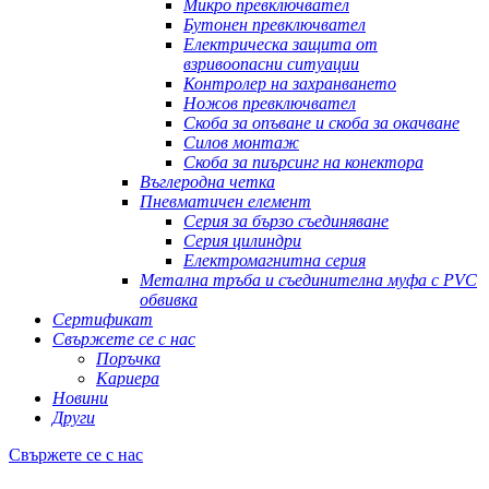
Микро превключвател
Бутонен превключвател
Електрическа защита от
взривоопасни ситуации
Контролер на захранването
Ножов превключвател
Скоба за опъване и скоба за окачване
Силов монтаж
Скоба за пиърсинг на конектора
Въглеродна четка
Пневматичен елемент
Серия за бързо съединяване
Серия цилиндри
Електромагнитна серия
Метална тръба и съединителна муфа с PVC
обвивка
Сертификат
Свържете се с нас
Поръчка
Кариера
Новини
Други
Свържете се с нас