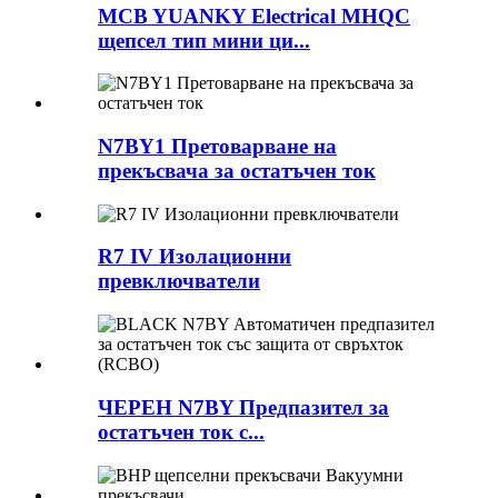
MCB YUANKY Electrical MHQC
щепсел тип мини ци...
N7BY1 Претоварване на
прекъсвача за остатъчен ток
R7 IV Изолационни
превключватели
ЧЕРЕН N7BY Предпазител за
остатъчен ток с...