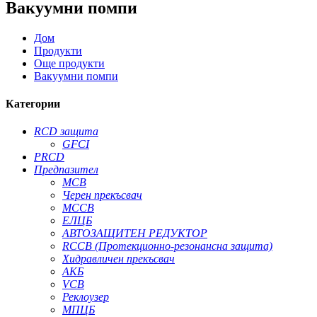
Вакуумни помпи
Дом
Продукти
Още продукти
Вакуумни помпи
Категории
RCD защита
GFCI
PRCD
Предпазител
MCB
Черен прекъсвач
MCCB
ЕЛЦБ
АВТОЗАЩИТЕН РЕДУКТОР
RCCB (Протекционно-резонансна защита)
Хидравличен прекъсвач
АКБ
VCB
Реклоузер
МПЦБ