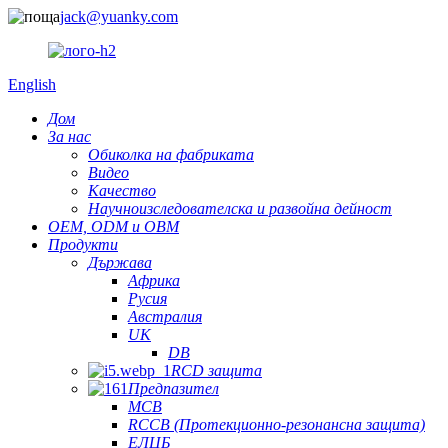
jack@yuanky.com
English
Дом
За нас
Обиколка на фабриката
Видео
Качество
Научноизследователска и развойна дейност
OEM, ODM и OBM
Продукти
Държава
Африка
Русия
Австралия
UK
DB
RCD защита
Предпазител
MCB
RCCB (Протекционно-резонансна защита)
ЕЛЦБ