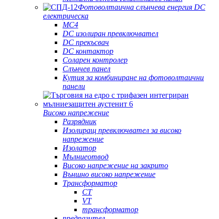
Фотоволтаична слънчева енергия DC
електрическа
MC4
DC изолиран превключвател
DC прекъсвач
DC контактор
Соларен контролер
Слънчев панел
Кутия за комбиниране на фотоволтаични
панели
Високо напрежение
Разрядник
Изолиращ превключвател за високо
напрежение
Изолатор
Мълниеотвод
Високо напрежение на закрито
Външно високо напрежение
Трансформатор
CT
VT
трансформатор
предпазител