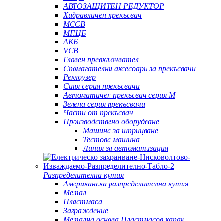
АВТОЗАЩИТЕН РЕДУКТОР
Хидравличен прекъсвач
MCCB
МПЦБ
АКБ
VCB
Главен превключвател
Спомагателни аксесоари за прекъсвачи
Реклоузер
Синя серия прекъсвачи
Автоматичен прекъсвач серия M
Зелена серия прекъсвачи
Части от прекъсвач
Производствено оборудване
Машина за шприцване
Тестова машина
Линия за автоматизация
Разпределителна кутия
Американска разпределителна кутия
Метал
Пластмаса
Заграждение
Метална основа Пластмасов капак