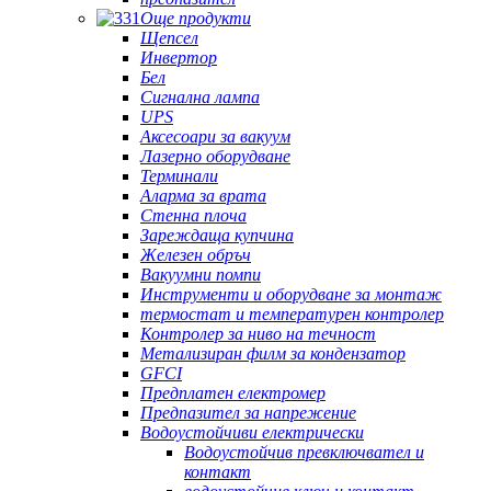
Още продукти
Щепсел
Инвертор
Бел
Сигнална лампа
UPS
Аксесоари за вакуум
Лазерно оборудване
Терминали
Аларма за врата
Стенна плоча
Зареждаща купчина
Железен обръч
Вакуумни помпи
Инструменти и оборудване за монтаж
термостат и температурен контролер
Контролер за ниво на течност
Метализиран филм за кондензатор
GFCI
Предплатен електромер
Предпазител за напрежение
Водоустойчиви електрически
Водоустойчив превключвател и
контакт