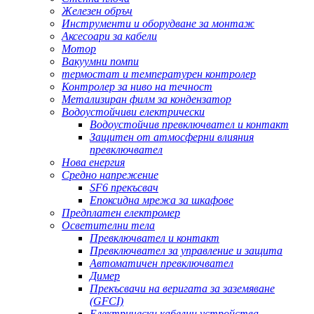
Железен обръч
Инструменти и оборудване за монтаж
Аксесоари за кабели
Мотор
Вакуумни помпи
термостат и температурен контролер
Контролер за ниво на течност
Метализиран филм за кондензатор
Водоустойчиви електрически
Водоустойчив превключвател и контакт
Защитен от атмосферни влияния
превключвател
Нова енергия
Средно напрежение
SF6 прекъсвач
Епоксидна мрежа за шкафове
Предплатен електромер
Осветителни тела
Превключвател и контакт
Превключвател за управление и защита
Автоматичен превключвател
Димер
Прекъсвачи на веригата за заземяване
(GFCI)
Електрически кабелни устройства