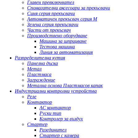
Главен превключвател
Спомагателни аксесоари за прекъсвачи
Синя серия прекъсвачи
Автоматичен прекъсвач серия M
Зелена серия прекъсвачи
Части от прекъсвач
Производствено оборудване
Машина за шприцване
Тестова машина
Линия за автоматизация
Разпределителна кутия
Панелна дъска
Метал
Пластмаса
Заграждение
Метална основа Пластмасов капак
Индустриални контролни устройства
Реле
Контактор
AC контактор
Руски тип
Контролер за въздух
Стартер
Разединител
Стартер с камера