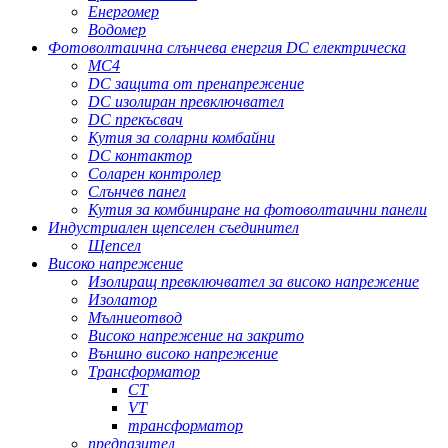
Енергомер
Водомер
Фотоволтаична слънчева енергия DC електрическа
MC4
DC защита от пренапрежение
DC изолиран превключвател
DC прекъсвач
Кутия за соларни комбайни
DC контактор
Соларен контролер
Слънчев панел
Кутия за комбиниране на фотоволтаични панели
Индустриален щепселен съединител
Щепсел
Високо напрежение
Изолиращ превключвател за високо напрежение
Изолатор
Мълниеотвод
Високо напрежение на закрито
Външно високо напрежение
Трансформатор
CT
VT
трансформатор
предпазител