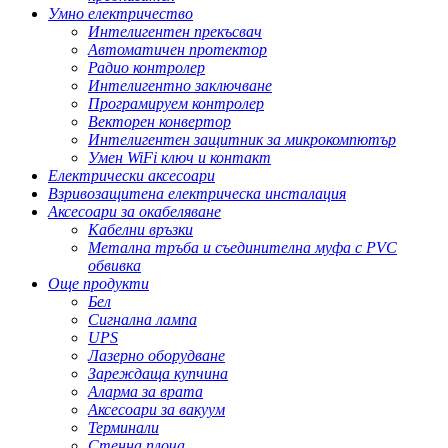
Умно електричество
Интелигентен прекъсвач
Автоматичен протектор
Радио контролер
Интелигентно заключване
Програмируем контролер
Векторен конвертор
Интелигентен защитник за микрокомпютър
Умен WiFi ключ и контакт
Електрически аксесоари
Взривозащитена електрическа инсталация
Аксесоари за окабеляване
Кабелни връзки
Метална тръба и съединителна муфа с PVC
обвивка
Още продукти
Бел
Сигнална лампа
UPS
Лазерно оборудване
Зареждаща купчина
Аларма за врата
Аксесоари за вакуум
Терминали
Стенна плоча