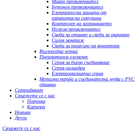
Микро превключвател
Бутонен превключвател
Електрическа защита от
взривоопасни ситуации
Контролер на захранването
Ножов превключвател
Скоба за опъване и скоба за окачване
Силов монтаж
Скоба за пиърсинг на конектора
Въглеродна четка
Пневматичен елемент
Серия за бързо съединяване
Серия цилиндри
Електромагнитна серия
Метална тръба и съединителна муфа с PVC
обвивка
Сертификат
Свържете се с нас
Поръчка
Кариера
Новини
Други
Свържете се с нас