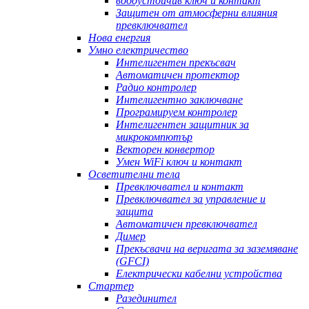
водоустойчив ключ и контакт
Защитен от атмосферни влияния
превключвател
Нова енергия
Умно електричество
Интелигентен прекъсвач
Автоматичен протектор
Радио контролер
Интелигентно заключване
Програмируем контролер
Интелигентен защитник за
микрокомпютър
Векторен конвертор
Умен WiFi ключ и контакт
Осветителни тела
Превключвател и контакт
Превключвател за управление и
защита
Автоматичен превключвател
Димер
Прекъсвачи на веригата за заземяване
(GFCI)
Електрически кабелни устройства
Стартер
Разединител