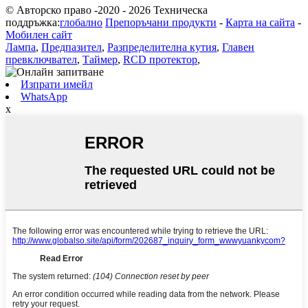
© Авторско право -2020 - 2026 Техническа
поддръжка:
глобално
Препоръчани продукти
-
Карта на сайта
-
Мобилен сайт
Лампа
,
Предпазител
,
Разпределителна кутия
,
Главен
превключвател
,
Таймер
,
RCD протектор
,
Изпрати имейл
WhatsApp
x