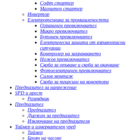
Софт стартер
Магнитен стартер
Инвертор
Електротехника за промишлеността
Ограничен превключвател
Микро превключвател
Бутонен превключвател
Електрическа защита от взривоопасни
ситуации
Контролер на захранването
Ножов превключвател
Скоба за опъване и скоба за окачване
Фотоелектричен превключвател
Силов монтаж
Скоба за пиърсинг на конектора
Предпазител за напрежение
SPD и арест
Разрядник
Предпазител
Предпазител
Държач за предпазител
Изключване на предпазителя
Таймер и измервателен уред
Таймер
Брояч на часове