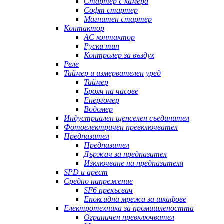
Стартер с камера
Софт стартер
Магнитен стартер
Контактор
AC контактор
Руски тип
Контролер за въздух
Реле
Таймер и измервателен уред
Таймер
Брояч на часове
Енергомер
Водомер
Индустриален щепселен съединител
Фотоелектричен превключвател
Предпазител
Предпазител
Държач за предпазител
Изключване на предпазителя
SPD и арест
Средно напрежение
SF6 прекъсвач
Епоксидна мрежа за шкафове
Електротехника за промишлеността
Ограничен превключвател