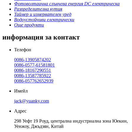
Фотоволтаична слънчева енергия DC електрическа
Разпределителна кутия
Таймер и измервателен уред
Водоустойчиви електрически
Още продукти
информация за контакт
Телефон
0086-13905874202
0086-0577-61581801
0086-18167290551
0086-13587785922
0086-057762652939
Имейл
jack@yuanky.com
Адрес
298 Уефт 19 Роуд, централна индустриална зона Юекин,
Уенжоу, Джъдзян, Китай