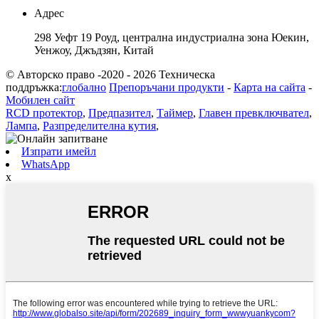
Адрес
298 Уефт 19 Роуд, централна индустриална зона Юекин,
Уенжоу, Джъдзян, Китай
© Авторско право -2020 - 2026 Техническа
поддръжка:
глобално
Препоръчани продукти
-
Карта на сайта
-
Мобилен сайт
RCD протектор
,
Предпазител
,
Таймер
,
Главен превключвател
,
Лампа
,
Разпределителна кутия
,
Изпрати имейл
WhatsApp
x