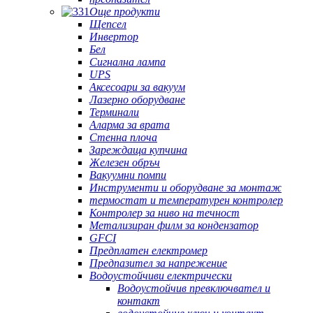
Още продукти
Щепсел
Инвертор
Бел
Сигнална лампа
UPS
Аксесоари за вакуум
Лазерно оборудване
Терминали
Аларма за врата
Стенна плоча
Зареждаща купчина
Железен обръч
Вакуумни помпи
Инструменти и оборудване за монтаж
термостат и температурен контролер
Контролер за ниво на течност
Метализиран филм за кондензатор
GFCI
Предплатен електромер
Предпазител за напрежение
Водоустойчиви електрически
Водоустойчив превключвател и
контакт