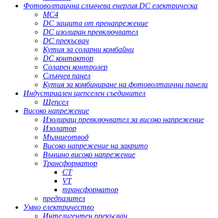
Фотоволтаична слънчева енергия DC електрическа
MC4
DC защита от пренапрежение
DC изолиран превключвател
DC прекъсвач
Кутия за соларни комбайни
DC контактор
Соларен контролер
Слънчев панел
Кутия за комбиниране на фотоволтаични панели
Индустриален щепселен съединител
Щепсел
Високо напрежение
Изолиращ превключвател за високо напрежение
Изолатор
Мълниеотвод
Високо напрежение на закрито
Външно високо напрежение
Трансформатор
CT
VT
трансформатор
предпазител
Умно електричество
Интелигентен прекъсвач