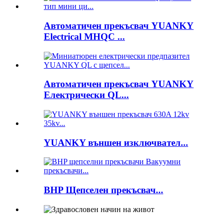
Автоматичен прекъсвач YUANKY
Electrical MHQC ...
Автоматичен прекъсвач YUANKY
Електрически QL...
YUANKY външен изключвател...
BHP Щепселен прекъсвач...