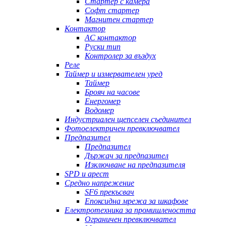
Стартер с камера
Софт стартер
Магнитен стартер
Контактор
AC контактор
Руски тип
Контролер за въздух
Реле
Таймер и измервателен уред
Таймер
Брояч на часове
Енергомер
Водомер
Индустриален щепселен съединител
Фотоелектричен превключвател
Предпазител
Предпазител
Държач за предпазител
Изключване на предпазителя
SPD и арест
Средно напрежение
SF6 прекъсвач
Епоксидна мрежа за шкафове
Електротехника за промишлеността
Ограничен превключвател