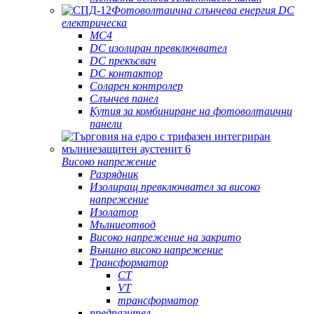
Фотоволтаична слънчева енергия DC
електрическа
MC4
DC изолиран превключвател
DC прекъсвач
DC контактор
Соларен контролер
Слънчев панел
Кутия за комбиниране на фотоволтаични
панели
Високо напрежение
Разрядник
Изолиращ превключвател за високо
напрежение
Изолатор
Мълниеотвод
Високо напрежение на закрито
Външно високо напрежение
Трансформатор
CT
VT
трансформатор
предпазител