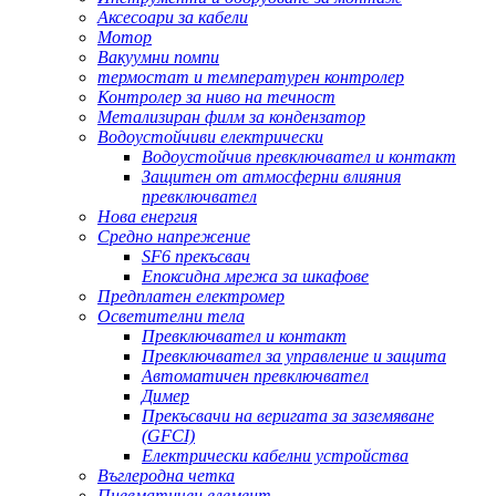
Аксесоари за кабели
Мотор
Вакуумни помпи
термостат и температурен контролер
Контролер за ниво на течност
Метализиран филм за кондензатор
Водоустойчиви електрически
Водоустойчив превключвател и контакт
Защитен от атмосферни влияния
превключвател
Нова енергия
Средно напрежение
SF6 прекъсвач
Епоксидна мрежа за шкафове
Предплатен електромер
Осветителни тела
Превключвател и контакт
Превключвател за управление и защита
Автоматичен превключвател
Димер
Прекъсвачи на веригата за заземяване
(GFCI)
Електрически кабелни устройства
Въглеродна четка
Пневматичен елемент