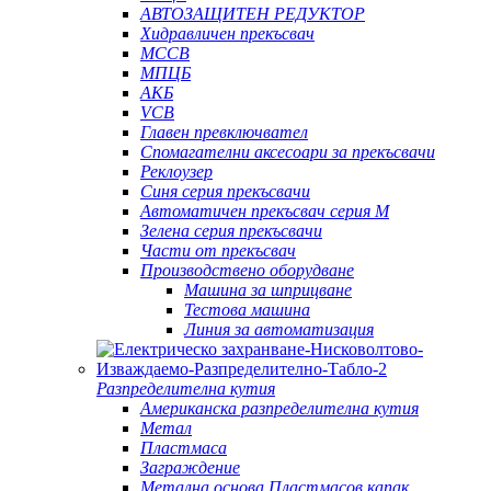
АВТОЗАЩИТЕН РЕДУКТОР
Хидравличен прекъсвач
MCCB
МПЦБ
АКБ
VCB
Главен превключвател
Спомагателни аксесоари за прекъсвачи
Реклоузер
Синя серия прекъсвачи
Автоматичен прекъсвач серия M
Зелена серия прекъсвачи
Части от прекъсвач
Производствено оборудване
Машина за шприцване
Тестова машина
Линия за автоматизация
Разпределителна кутия
Американска разпределителна кутия
Метал
Пластмаса
Заграждение
Метална основа Пластмасов капак