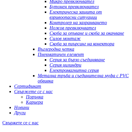
Микро превключвател
Бутонен превключвател
Електрическа защита от
взривоопасни ситуации
Контролер на захранването
Ножов превключвател
Скоба за опъване и скоба за окачване
Силов монтаж
Скоба за пиърсинг на конектора
Въглеродна четка
Пневматичен елемент
Серия за бързо съединяване
Серия цилиндри
Електромагнитна серия
Метална тръба и съединителна муфа с PVC
обвивка
Сертификат
Свържете се с нас
Поръчка
Кариера
Новини
Други
Свържете се с нас