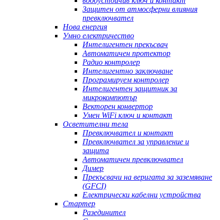
водоустойчив ключ и контакт
Защитен от атмосферни влияния
превключвател
Нова енергия
Умно електричество
Интелигентен прекъсвач
Автоматичен протектор
Радио контролер
Интелигентно заключване
Програмируем контролер
Интелигентен защитник за
микрокомпютър
Векторен конвертор
Умен WiFi ключ и контакт
Осветителни тела
Превключвател и контакт
Превключвател за управление и
защита
Автоматичен превключвател
Димер
Прекъсвачи на веригата за заземяване
(GFCI)
Електрически кабелни устройства
Стартер
Разединител