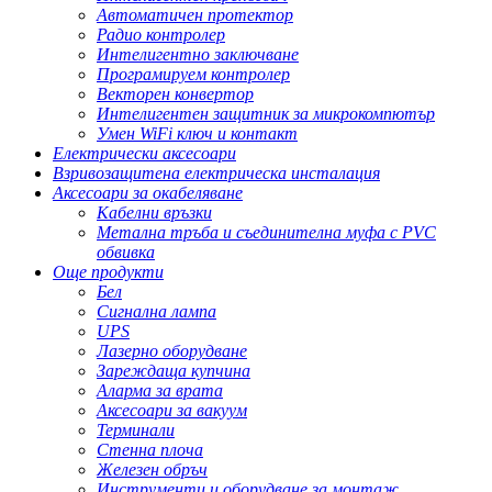
Автоматичен протектор
Радио контролер
Интелигентно заключване
Програмируем контролер
Векторен конвертор
Интелигентен защитник за микрокомпютър
Умен WiFi ключ и контакт
Електрически аксесоари
Взривозащитена електрическа инсталация
Аксесоари за окабеляване
Кабелни връзки
Метална тръба и съединителна муфа с PVC
обвивка
Още продукти
Бел
Сигнална лампа
UPS
Лазерно оборудване
Зареждаща купчина
Аларма за врата
Аксесоари за вакуум
Терминали
Стенна плоча
Железен обръч
Инструменти и оборудване за монтаж