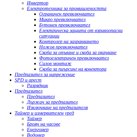
Инвертор
Електротехника за промишлеността
Ограничен превключвател
Микро превключвател
Бутонен превключвател
Електрическа защита от взривоопасни
ситуации
Контролер на захранването
Ножов превключвател
Скоба за опъване и скоба за окачване
Фотоелектричен превключвател
Силов монтаж
Скоба за пиърсинг на конектора
Предпазител за напрежение
SPD и арест
Разрядник
Предпазител
Предпазител
Държач за предпазител
Изключване на предпазителя
Таймер и измервателен уред
Таймер
Брояч на часове
Енергомер
Водомер