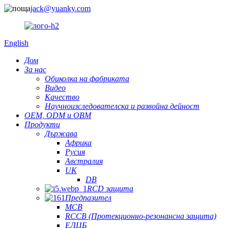
jack@yuanky.com
English
Дом
За нас
Обиколка на фабриката
Видео
Качество
Научноизследователска и развойна дейност
OEM, ODM и OBM
Продукти
Държава
Африка
Русия
Австралия
UK
DB
RCD защита
Предпазител
MCB
RCCB (Протекционно-резонансна защита)
ЕЛЦБ