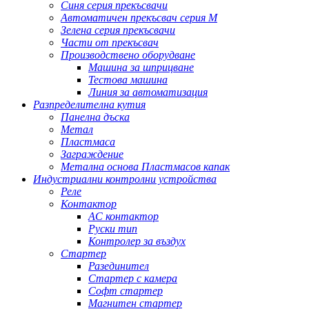
Синя серия прекъсвачи
Автоматичен прекъсвач серия M
Зелена серия прекъсвачи
Части от прекъсвач
Производствено оборудване
Машина за шприцване
Тестова машина
Линия за автоматизация
Разпределителна кутия
Панелна дъска
Метал
Пластмаса
Заграждение
Метална основа Пластмасов капак
Индустриални контролни устройства
Реле
Контактор
AC контактор
Руски тип
Контролер за въздух
Стартер
Разединител
Стартер с камера
Софт стартер
Магнитен стартер