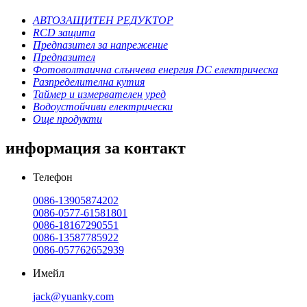
АВТОЗАЩИТЕН РЕДУКТОР
RCD защита
Предпазител за напрежение
Предпазител
Фотоволтаична слънчева енергия DC електрическа
Разпределителна кутия
Таймер и измервателен уред
Водоустойчиви електрически
Още продукти
информация за контакт
Телефон
0086-13905874202
0086-0577-61581801
0086-18167290551
0086-13587785922
0086-057762652939
Имейл
jack@yuanky.com