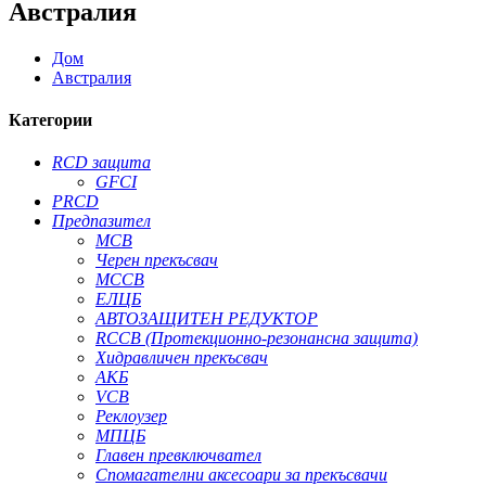
Австралия
Дом
Австралия
Категории
RCD защита
GFCI
PRCD
Предпазител
MCB
Черен прекъсвач
MCCB
ЕЛЦБ
АВТОЗАЩИТЕН РЕДУКТОР
RCCB (Протекционно-резонансна защита)
Хидравличен прекъсвач
АКБ
VCB
Реклоузер
МПЦБ
Главен превключвател
Спомагателни аксесоари за прекъсвачи