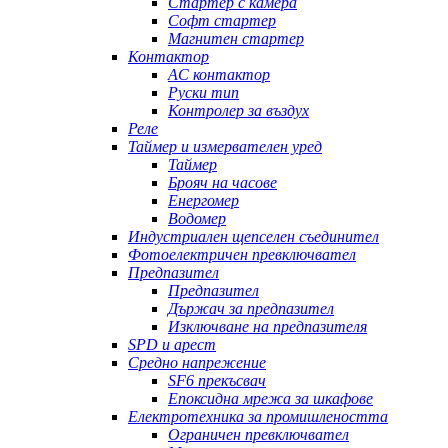
Стартер с камера
Софт стартер
Магнитен стартер
Контактор
AC контактор
Руски тип
Контролер за въздух
Реле
Таймер и измервателен уред
Таймер
Брояч на часове
Енергомер
Водомер
Индустриален щепселен съединител
Фотоелектричен превключвател
Предпазител
Предпазител
Държач за предпазител
Изключване на предпазителя
SPD и арест
Средно напрежение
SF6 прекъсвач
Епоксидна мрежа за шкафове
Електротехника за промишлеността
Ограничен превключвател