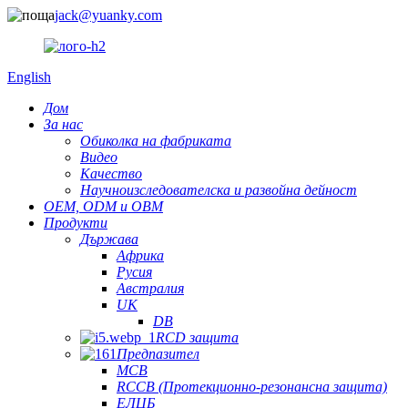
jack@yuanky.com
English
Дом
За нас
Обиколка на фабриката
Видео
Качество
Научноизследователска и развойна дейност
OEM, ODM и OBM
Продукти
Държава
Африка
Русия
Австралия
UK
DB
RCD защита
Предпазител
MCB
RCCB (Протекционно-резонансна защита)
ЕЛЦБ