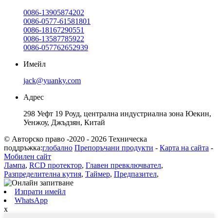
0086-13905874202
0086-0577-61581801
0086-18167290551
0086-13587785922
0086-057762652939
Имейл
jack@yuanky.com
Адрес
298 Уефт 19 Роуд, централна индустриална зона Юекин,
Уенжоу, Джъдзян, Китай
© Авторско право -2020 - 2026 Техническа
поддръжка:
глобално
Препоръчани продукти
-
Карта на сайта
-
Мобилен сайт
Лампа
,
RCD протектор
,
Главен превключвател
,
Разпределителна кутия
,
Таймер
,
Предпазител
,
Изпрати имейл
WhatsApp
x