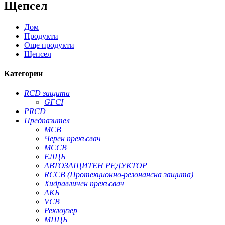
Щепсел
Дом
Продукти
Още продукти
Щепсел
Категории
RCD защита
GFCI
PRCD
Предпазител
MCB
Черен прекъсвач
MCCB
ЕЛЦБ
АВТОЗАЩИТЕН РЕДУКТОР
RCCB (Протекционно-резонансна защита)
Хидравличен прекъсвач
АКБ
VCB
Реклоузер
МПЦБ