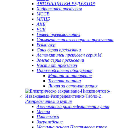
АВТОЗАЩИТЕН РЕДУКТОР
Хидравличен прекъсвач
MCCB
МПЦБ
АКБ
VCB
Главен превключвател
Спомагателни аксесоари за прекъсвачи
Реклоузер
Синя серия прекъсвачи
Автоматичен прекъсвач серия M
Зелена серия прекъсвачи
Части от прекъсвач
Производствено оборудване
Машина за шприцване
Тестова машина
Линия за автоматизация
Разпределителна кутия
Американска разпределителна кутия
Метал
Пластмаса
Заграждение
Метална основа Пластмасов капак