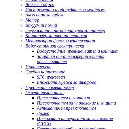
Железен обръч
Инструменти и оборудване за монтаж
Аксесоари за кабели
Мотор
Вакуумни помпи
термостат и температурен контролер
Контролер за ниво на течност
Метализиран филм за кондензатор
Водоустойчиви електрически
Водоустойчив превключвател и контакт
Защитен от атмосферни влияния
превключвател
Нова енергия
Средно напрежение
SF6 прекъсвач
Епоксидна мрежа за шкафове
Предплатен електромер
Осветителни тела
Превключвател и контакт
Превключвател за управление и защита
Автоматичен превключвател
Димер
Прекъсвачи на веригата за заземяване
(GFCI)
Електрически кабелни устройства