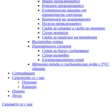
Микро превключвател
Бутонен превключвател
Електрическа защита от
взривоопасни ситуации
Контролер на захранването
Ножов превключвател
Скоба за опъване и скоба за окачване
Силов монтаж
Скоба за пиърсинг на конектора
Въглеродна четка
Пневматичен елемент
Серия за бързо съединяване
Серия цилиндри
Електромагнитна серия
Метална тръба и съединителна муфа с PVC
обвивка
Сертификат
Свържете се с нас
Поръчка
Кариера
Новини
Други
Свържете се с нас