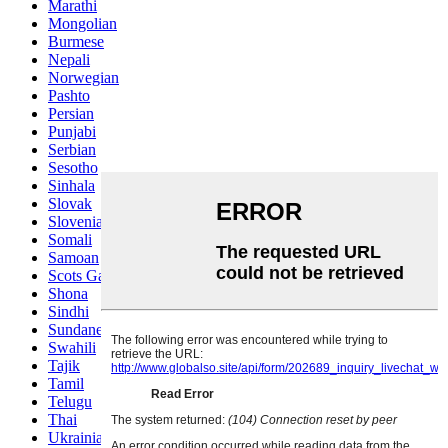
Marathi
Mongolian
Burmese
Nepali
Norwegian
Pashto
Persian
Punjabi
Serbian
Sesotho
Sinhala
Slovak
Slovenian
Somali
Samoan
Scots Gaelic
Shona
Sindhi
Sundanese
Swahili
Tajik
Tamil
Telugu
Thai
Ukrainian