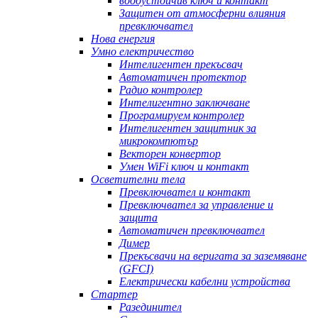
водоустойчив ключ и контакт
Защитен от атмосферни влияния
превключвател
Нова енергия
Умно електричество
Интелигентен прекъсвач
Автоматичен протектор
Радио контролер
Интелигентно заключване
Програмируем контролер
Интелигентен защитник за
микрокомпютър
Векторен конвертор
Умен WiFi ключ и контакт
Осветителни тела
Превключвател и контакт
Превключвател за управление и
защита
Автоматичен превключвател
Димер
Прекъсвачи на веригата за заземяване
(GFCI)
Електрически кабелни устройства
Стартер
Разединител