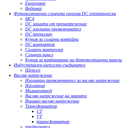
Енергомер
Водомер
Фотоволтаична слънчева енергия DC електрическа
MC4
DC защита от пренапрежение
DC изолиран превключвател
DC прекъсвач
Кутия за соларни комбайни
DC контактор
Соларен контролер
Слънчев панел
Кутия за комбиниране на фотоволтаични панели
Индустриален щепселен съединител
Щепсел
Високо напрежение
Изолиращ превключвател за високо напрежение
Изолатор
Мълниеотвод
Високо напрежение на закрито
Външно високо напрежение
Трансформатор
CT
VT
трансформатор
предпазител