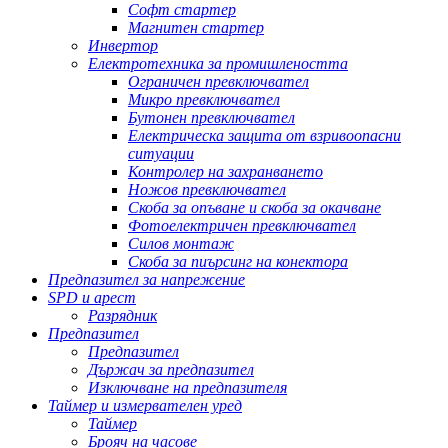
Софт стартер
Магнитен стартер
Инвертор
Електротехника за промишлеността
Ограничен превключвател
Микро превключвател
Бутонен превключвател
Електрическа защита от взривоопасни
ситуации
Контролер на захранването
Ножов превключвател
Скоба за опъване и скоба за окачване
Фотоелектричен превключвател
Силов монтаж
Скоба за пиърсинг на конектора
Предпазител за напрежение
SPD и арест
Разрядник
Предпазител
Предпазител
Държач за предпазител
Изключване на предпазителя
Таймер и измервателен уред
Таймер
Брояч на часове