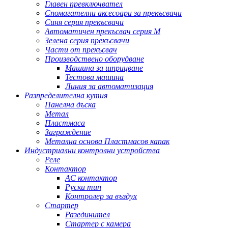
Главен превключвател
Спомагателни аксесоари за прекъсвачи
Синя серия прекъсвачи
Автоматичен прекъсвач серия M
Зелена серия прекъсвачи
Части от прекъсвач
Производствено оборудване
Машина за шприцване
Тестова машина
Линия за автоматизация
Разпределителна кутия
Панелна дъска
Метал
Пластмаса
Заграждение
Метална основа Пластмасов капак
Индустриални контролни устройства
Реле
Контактор
AC контактор
Руски тип
Контролер за въздух
Стартер
Разединител
Стартер с камера