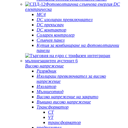
Фотоволтаична слънчева енергия DC
електрическа
MC4
DC изолиран превключвател
DC прекъсвач
DC контактор
Соларен контролер
Слънчев панел
Кутия за комбиниране на фотоволтаични
панели
Високо напрежение
Разрядник
Изолиращ превключвател за високо
напрежение
Изолатор
Мълниеотвод
Високо напрежение на закрито
Външно високо напрежение
Трансформатор
CT
VT
трансформатор
предпазител