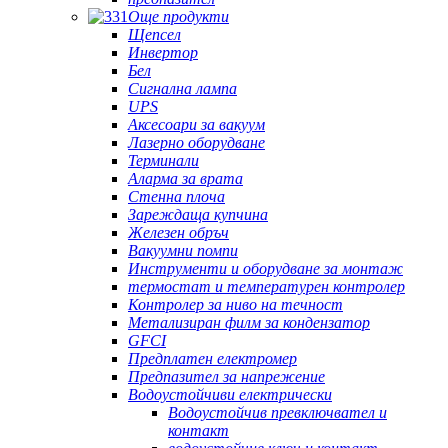
Още продукти
Щепсел
Инвертор
Бел
Сигнална лампа
UPS
Аксесоари за вакуум
Лазерно оборудване
Терминали
Аларма за врата
Стенна плоча
Зареждаща купчина
Железен обръч
Вакуумни помпи
Инструменти и оборудване за монтаж
термостат и температурен контролер
Контролер за ниво на течност
Метализиран филм за кондензатор
GFCI
Предплатен електромер
Предпазител за напрежение
Водоустойчиви електрически
Водоустойчив превключвател и
контакт