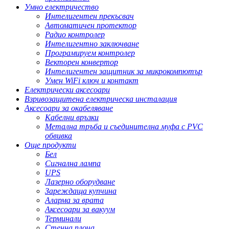
Умно електричество
Интелигентен прекъсвач
Автоматичен протектор
Радио контролер
Интелигентно заключване
Програмируем контролер
Векторен конвертор
Интелигентен защитник за микрокомпютър
Умен WiFi ключ и контакт
Електрически аксесоари
Взривозащитена електрическа инсталация
Аксесоари за окабеляване
Кабелни връзки
Метална тръба и съединителна муфа с PVC
обвивка
Още продукти
Бел
Сигнална лампа
UPS
Лазерно оборудване
Зареждаща купчина
Аларма за врата
Аксесоари за вакуум
Терминали
Стенна плоча