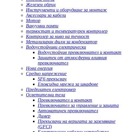
Железен обръч
Инструменти и оборудване за монтаж
Аксесоари за кабели
Мотор
Вакуумни помпи
термостат и температурен контролер
Контролер за ниво на течност
Метализиран филм за кондензатор
Водоустойчиви електрически
Водоустойчив превключвател и контакт
Защитен от атмосферни влияния
превключвател
Нова енергия
Средно напрежение
SF6 прекъсвач
Епоксидна мрежа за шкафове
Предплатен електромер
Осветителни тела
Превключвател и контакт
Превключвател за управление и защита
Автоматичен превключвател
Димер
Прекъсвачи на веригата за заземяване
(GFCI)
Електрически кабелни устройства