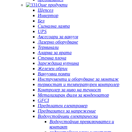
Още продукти
Щепсел
Инвертор
Бел
Сигнална лампа
UPS
Аксесоари за вакуум
Лазерно оборудване
Терминали
Аларма за врата
Стенна плоча
Зареждаща купчина
Железен обръч
Вакуумни помпи
Инструменти и оборудване за монтаж
термостат и температурен контролер
Контролер за ниво на течност
Метализиран филм за кондензатор
GFCI
Предплатен електромер
Предпазител за напрежение
Водоустойчиви електрически
Водоустойчив превключвател и
контакт