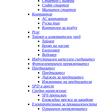
Стартер с камера
Софт стартер
Магнитен стартер
Контактор
AC контактор
Руски тип
Контролер за въздух
Реле
Таймер и измервателен уред
Таймер
Брояч на часове
Енергомер
Водомер
Индустриален щепселен съединител
Фотоелектричен превключвател
Предпазител
Предпазител
Държач за предпазител
Изключване на предпазителя
SPD и арест
Средно напрежение
SF6 прекъсвач
Епоксидна мрежа за шкафове
Електротехника за промишлеността
Ограничен превключвател