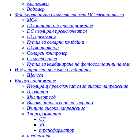
Енергомер
Водомер
Фотоволтаична слънчева енергия DC електрическа
MC4
DC защита от пренапрежение
DC изолиран превключвател
DC прекъсвач
Кутия за соларни комбайни
DC контактор
Соларен контролер
Слънчев панел
Кутия за комбиниране на фотоволтаични панели
Индустриален щепселен съединител
Щепсел
Високо напрежение
Изолиращ превключвател за високо напрежение
Изолатор
Мълниеотвод
Високо напрежение на закрито
Външно високо напрежение
Трансформатор
CT
VT
трансформатор
предпазител