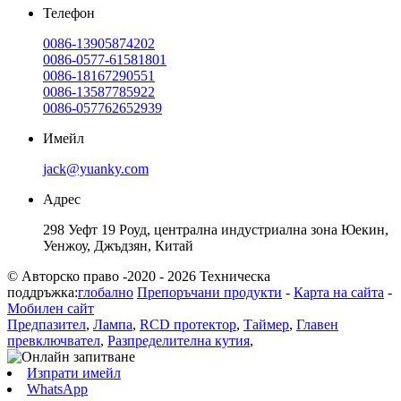
Телефон
0086-13905874202
0086-0577-61581801
0086-18167290551
0086-13587785922
0086-057762652939
Имейл
jack@yuanky.com
Адрес
298 Уефт 19 Роуд, централна индустриална зона Юекин,
Уенжоу, Джъдзян, Китай
© Авторско право -2020 - 2026 Техническа
поддръжка:
глобално
Препоръчани продукти
-
Карта на сайта
-
Мобилен сайт
Предпазител
,
Лампа
,
RCD протектор
,
Таймер
,
Главен
превключвател
,
Разпределителна кутия
,
Изпрати имейл
WhatsApp