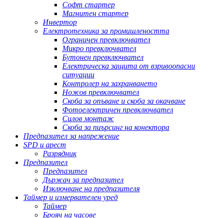
Софт стартер
Магнитен стартер
Инвертор
Електротехника за промишлеността
Ограничен превключвател
Микро превключвател
Бутонен превключвател
Електрическа защита от взривоопасни
ситуации
Контролер на захранването
Ножов превключвател
Скоба за опъване и скоба за окачване
Фотоелектричен превключвател
Силов монтаж
Скоба за пиърсинг на конектора
Предпазител за напрежение
SPD и арест
Разрядник
Предпазител
Предпазител
Държач за предпазител
Изключване на предпазителя
Таймер и измервателен уред
Таймер
Брояч на часове