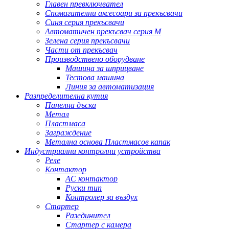
Главен превключвател
Спомагателни аксесоари за прекъсвачи
Синя серия прекъсвачи
Автоматичен прекъсвач серия M
Зелена серия прекъсвачи
Части от прекъсвач
Производствено оборудване
Машина за шприцване
Тестова машина
Линия за автоматизация
Разпределителна кутия
Панелна дъска
Метал
Пластмаса
Заграждение
Метална основа Пластмасов капак
Индустриални контролни устройства
Реле
Контактор
AC контактор
Руски тип
Контролер за въздух
Стартер
Разединител
Стартер с камера