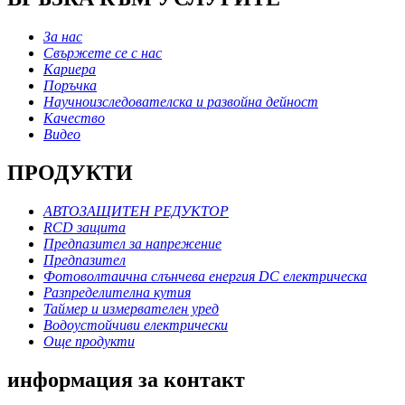
За нас
Свържете се с нас
Кариера
Поръчка
Научноизследователска и развойна дейност
Качество
Видео
ПРОДУКТИ
АВТОЗАЩИТЕН РЕДУКТОР
RCD защита
Предпазител за напрежение
Предпазител
Фотоволтаична слънчева енергия DC електрическа
Разпределителна кутия
Таймер и измервателен уред
Водоустойчиви електрически
Още продукти
информация за контакт