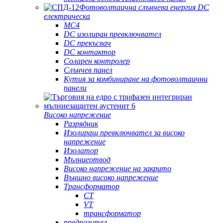
Фотоволтаична слънчева енергия DC
електрическа
MC4
DC изолиран превключвател
DC прекъсвач
DC контактор
Соларен контролер
Слънчев панел
Кутия за комбиниране на фотоволтаични
панели
Високо напрежение
Разрядник
Изолиращ превключвател за високо
напрежение
Изолатор
Мълниеотвод
Високо напрежение на закрито
Външно високо напрежение
Трансформатор
CT
VT
трансформатор
предпазител