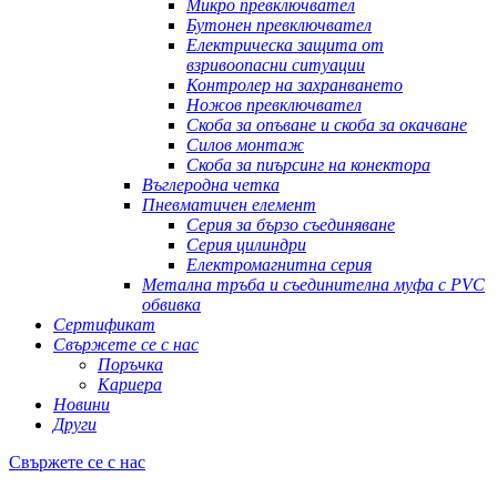
Микро превключвател
Бутонен превключвател
Електрическа защита от
взривоопасни ситуации
Контролер на захранването
Ножов превключвател
Скоба за опъване и скоба за окачване
Силов монтаж
Скоба за пиърсинг на конектора
Въглеродна четка
Пневматичен елемент
Серия за бързо съединяване
Серия цилиндри
Електромагнитна серия
Метална тръба и съединителна муфа с PVC
обвивка
Сертификат
Свържете се с нас
Поръчка
Кариера
Новини
Други
Свържете се с нас