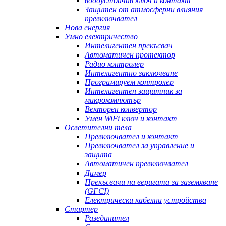
водоустойчив ключ и контакт
Защитен от атмосферни влияния
превключвател
Нова енергия
Умно електричество
Интелигентен прекъсвач
Автоматичен протектор
Радио контролер
Интелигентно заключване
Програмируем контролер
Интелигентен защитник за
микрокомпютър
Векторен конвертор
Умен WiFi ключ и контакт
Осветителни тела
Превключвател и контакт
Превключвател за управление и
защита
Автоматичен превключвател
Димер
Прекъсвачи на веригата за заземяване
(GFCI)
Електрически кабелни устройства
Стартер
Разединител