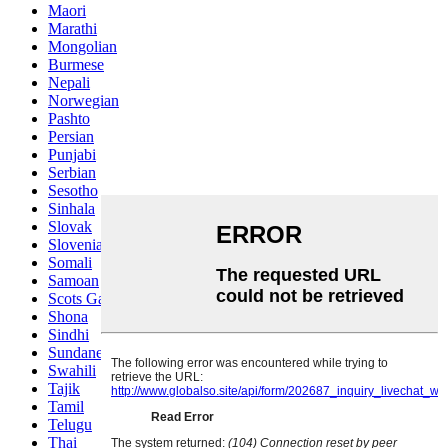
Maori
Marathi
Mongolian
Burmese
Nepali
Norwegian
Pashto
Persian
Punjabi
Serbian
Sesotho
Sinhala
Slovak
Slovenian
Somali
Samoan
Scots Gaelic
Shona
Sindhi
Sundanese
Swahili
Tajik
Tamil
Telugu
Thai