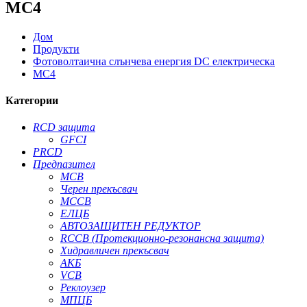
MC4
Дом
Продукти
Фотоволтаична слънчева енергия DC електрическа
MC4
Категории
RCD защита
GFCI
PRCD
Предпазител
MCB
Черен прекъсвач
MCCB
ЕЛЦБ
АВТОЗАЩИТЕН РЕДУКТОР
RCCB (Протекционно-резонансна защита)
Хидравличен прекъсвач
АКБ
VCB
Реклоузер
МПЦБ