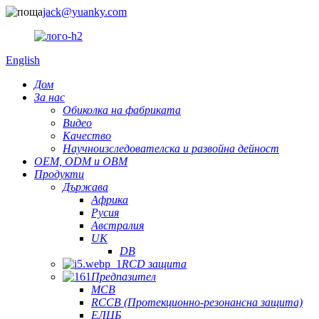
jack@yuanky.com
English
Дом
За нас
Обиколка на фабриката
Видео
Качество
Научноизследователска и развойна дейност
OEM, ODM и OBM
Продукти
Държава
Африка
Русия
Австралия
UK
DB
RCD защита
Предпазител
MCB
RCCB (Протекционно-резонансна защита)
ЕЛЦБ