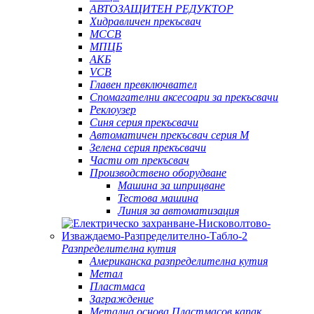
АВТОЗАЩИТЕН РЕДУКТОР
Хидравличен прекъсвач
MCCB
МПЦБ
АКБ
VCB
Главен превключвател
Спомагателни аксесоари за прекъсвачи
Реклоузер
Синя серия прекъсвачи
Автоматичен прекъсвач серия M
Зелена серия прекъсвачи
Части от прекъсвач
Производствено оборудване
Машина за шприцване
Тестова машина
Линия за автоматизация
Разпределителна кутия
Американска разпределителна кутия
Метал
Пластмаса
Заграждение
Метална основа Пластмасов капак