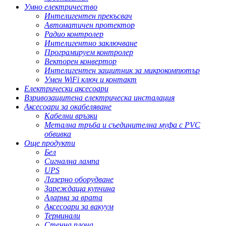
Умно електричество
Интелигентен прекъсвач
Автоматичен протектор
Радио контролер
Интелигентно заключване
Програмируем контролер
Векторен конвертор
Интелигентен защитник за микрокомпютър
Умен WiFi ключ и контакт
Електрически аксесоари
Взривозащитена електрическа инсталация
Аксесоари за окабеляване
Кабелни връзки
Метална тръба и съединителна муфа с PVC
обвивка
Още продукти
Бел
Сигнална лампа
UPS
Лазерно оборудване
Зареждаща купчина
Аларма за врата
Аксесоари за вакуум
Терминали
Стенна плоча