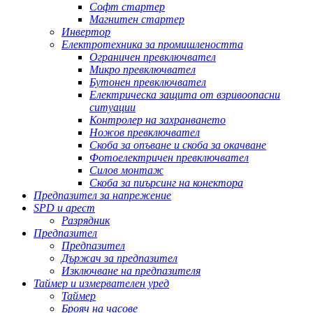
Софт стартер
Магнитен стартер
Инвертор
Електротехника за промишлеността
Ограничен превключвател
Микро превключвател
Бутонен превключвател
Електрическа защита от взривоопасни
ситуации
Контролер на захранването
Ножов превключвател
Скоба за опъване и скоба за окачване
Фотоелектричен превключвател
Силов монтаж
Скоба за пиърсинг на конектора
Предпазител за напрежение
SPD и арест
Разрядник
Предпазител
Предпазител
Държач за предпазител
Изключване на предпазителя
Таймер и измервателен уред
Таймер
Брояч на часове