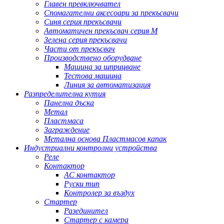
Главен превключвател
Спомагателни аксесоари за прекъсвачи
Синя серия прекъсвачи
Автоматичен прекъсвач серия M
Зелена серия прекъсвачи
Части от прекъсвач
Производствено оборудване
Машина за шприцване
Тестова машина
Линия за автоматизация
Разпределителна кутия
Панелна дъска
Метал
Пластмаса
Заграждение
Метална основа Пластмасов капак
Индустриални контролни устройства
Реле
Контактор
AC контактор
Руски тип
Контролер за въздух
Стартер
Разединител
Стартер с камера