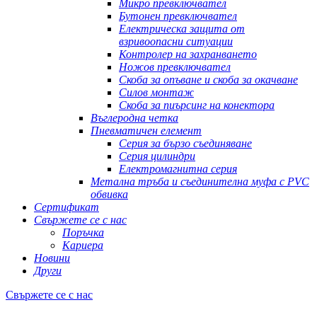
Микро превключвател
Бутонен превключвател
Електрическа защита от
взривоопасни ситуации
Контролер на захранването
Ножов превключвател
Скоба за опъване и скоба за окачване
Силов монтаж
Скоба за пиърсинг на конектора
Въглеродна четка
Пневматичен елемент
Серия за бързо съединяване
Серия цилиндри
Електромагнитна серия
Метална тръба и съединителна муфа с PVC
обвивка
Сертификат
Свържете се с нас
Поръчка
Кариера
Новини
Други
Свържете се с нас