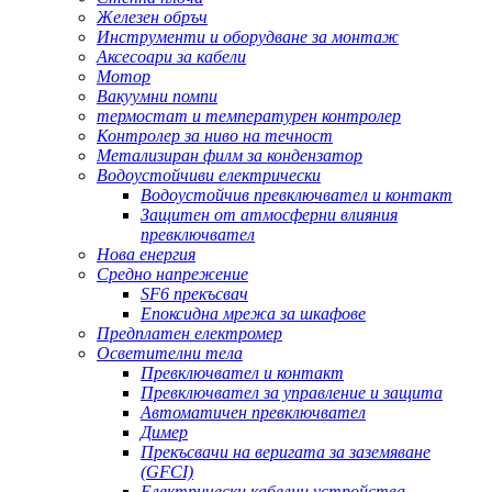
Железен обръч
Инструменти и оборудване за монтаж
Аксесоари за кабели
Мотор
Вакуумни помпи
термостат и температурен контролер
Контролер за ниво на течност
Метализиран филм за кондензатор
Водоустойчиви електрически
Водоустойчив превключвател и контакт
Защитен от атмосферни влияния
превключвател
Нова енергия
Средно напрежение
SF6 прекъсвач
Епоксидна мрежа за шкафове
Предплатен електромер
Осветителни тела
Превключвател и контакт
Превключвател за управление и защита
Автоматичен превключвател
Димер
Прекъсвачи на веригата за заземяване
(GFCI)
Електрически кабелни устройства