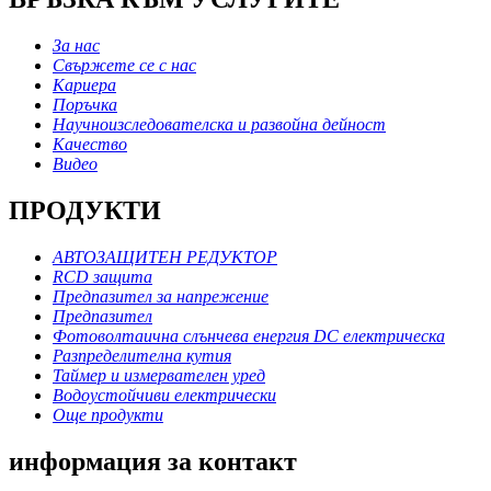
За нас
Свържете се с нас
Кариера
Поръчка
Научноизследователска и развойна дейност
Качество
Видео
ПРОДУКТИ
АВТОЗАЩИТЕН РЕДУКТОР
RCD защита
Предпазител за напрежение
Предпазител
Фотоволтаична слънчева енергия DC електрическа
Разпределителна кутия
Таймер и измервателен уред
Водоустойчиви електрически
Още продукти
информация за контакт