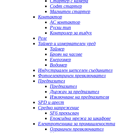
Стартер с камера
Софт стартер
Магнитен стартер
Контактор
AC контактор
Руски тип
Контролер за въздух
Реле
Таймер и измервателен уред
Таймер
Брояч на часове
Енергомер
Водомер
Индустриален щепселен съединител
Фотоелектричен превключвател
Предпазител
Предпазител
Държач за предпазител
Изключване на предпазителя
SPD и арест
Средно напрежение
SF6 прекъсвач
Епоксидна мрежа за шкафове
Електротехника за промишлеността
Ограничен превключвател