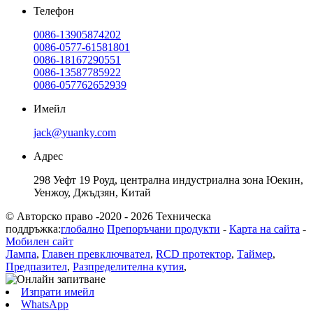
Телефон
0086-13905874202
0086-0577-61581801
0086-18167290551
0086-13587785922
0086-057762652939
Имейл
jack@yuanky.com
Адрес
298 Уефт 19 Роуд, централна индустриална зона Юекин,
Уенжоу, Джъдзян, Китай
© Авторско право -2020 - 2026 Техническа
поддръжка:
глобално
Препоръчани продукти
-
Карта на сайта
-
Мобилен сайт
Лампа
,
Главен превключвател
,
RCD протектор
,
Таймер
,
Предпазител
,
Разпределителна кутия
,
Изпрати имейл
WhatsApp