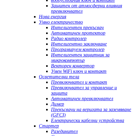
водоустойчив ключ и контакт
Защитен от атмосферни влияния
превключвател
Нова енергия
Умно електричество
Интелигентен прекъсвач
Автоматичен протектор
Радио контролер
Интелигентно заключване
Програмируем контролер
Интелигентен защитник за
микрокомпютър
Векторен конвертор
Умен WiFi ключ и контакт
Осветителни тела
Превключвател и контакт
Превключвател за управление и
защита
Автоматичен превключвател
Димер
Прекъсвачи на веригата за заземяване
(GFCI)
Електрически кабелни устройства
Стартер
Разединител