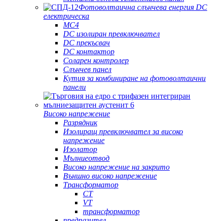
Фотоволтаична слънчева енергия DC
електрическа
MC4
DC изолиран превключвател
DC прекъсвач
DC контактор
Соларен контролер
Слънчев панел
Кутия за комбиниране на фотоволтаични
панели
Високо напрежение
Разрядник
Изолиращ превключвател за високо
напрежение
Изолатор
Мълниеотвод
Високо напрежение на закрито
Външно високо напрежение
Трансформатор
CT
VT
трансформатор
предпазител