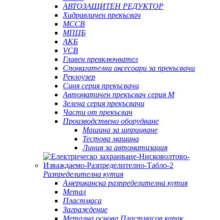
АВТОЗАЩИТЕН РЕДУКТОР
Хидравличен прекъсвач
MCCB
МПЦБ
АКБ
VCB
Главен превключвател
Спомагателни аксесоари за прекъсвачи
Реклоузер
Синя серия прекъсвачи
Автоматичен прекъсвач серия M
Зелена серия прекъсвачи
Части от прекъсвач
Производствено оборудване
Машина за шприцване
Тестова машина
Линия за автоматизация
Разпределителна кутия
Американска разпределителна кутия
Метал
Пластмаса
Заграждение
Метална основа Пластмасов капак