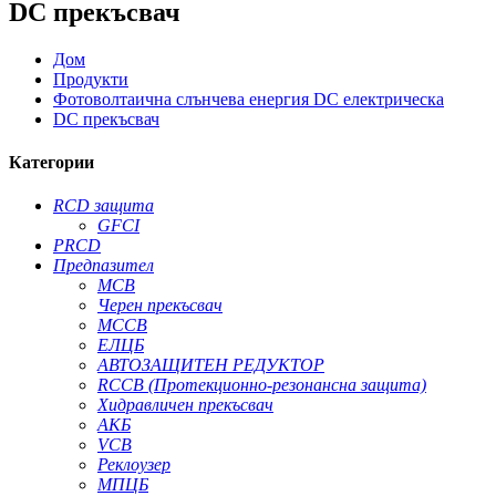
DC прекъсвач
Дом
Продукти
Фотоволтаична слънчева енергия DC електрическа
DC прекъсвач
Категории
RCD защита
GFCI
PRCD
Предпазител
MCB
Черен прекъсвач
MCCB
ЕЛЦБ
АВТОЗАЩИТЕН РЕДУКТОР
RCCB (Протекционно-резонансна защита)
Хидравличен прекъсвач
АКБ
VCB
Реклоузер
МПЦБ