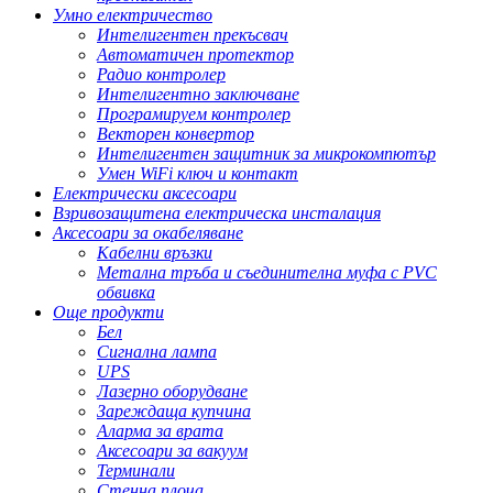
Умно електричество
Интелигентен прекъсвач
Автоматичен протектор
Радио контролер
Интелигентно заключване
Програмируем контролер
Векторен конвертор
Интелигентен защитник за микрокомпютър
Умен WiFi ключ и контакт
Електрически аксесоари
Взривозащитена електрическа инсталация
Аксесоари за окабеляване
Кабелни връзки
Метална тръба и съединителна муфа с PVC
обвивка
Още продукти
Бел
Сигнална лампа
UPS
Лазерно оборудване
Зареждаща купчина
Аларма за врата
Аксесоари за вакуум
Терминали
Стенна плоча