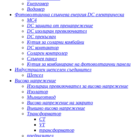
Енергомер
Водомер
Фотоволтаична слънчева енергия DC електрическа
MC4
DC защита от пренапрежение
DC изолиран превключвател
DC прекъсвач
Кутия за соларни комбайни
DC контактор
Соларен контролер
Слънчев панел
Кутия за комбиниране на фотоволтаични панели
Индустриален щепселен съединител
Щепсел
Високо напрежение
Изолиращ превключвател за високо напрежение
Изолатор
Мълниеотвод
Високо напрежение на закрито
Външно високо напрежение
Трансформатор
CT
VT
трансформатор
предпазител