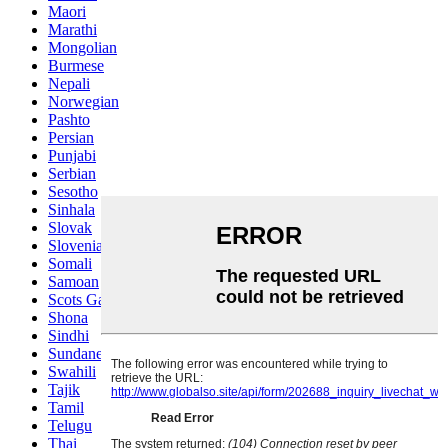
Maori
Marathi
Mongolian
Burmese
Nepali
Norwegian
Pashto
Persian
Punjabi
Serbian
Sesotho
Sinhala
Slovak
Slovenian
Somali
Samoan
Scots Gaelic
Shona
Sindhi
Sundanese
Swahili
Tajik
Tamil
Telugu
Thai