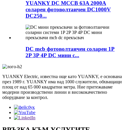
YUANKY DC MCCB 63A 2000A
соларен фотоволтаичен DC1000V
DC250...
DC mcb фотоволтаичен соларен 1P
2P 3P 4P DC мини c...
YUANKY Electric, известна още като YUANKY, е основана
през 1989 г. YUANKY има над 1000 служители, обхващащи
площ от над 65 000 квадратни метра. Ние притежаваме
модерни производствени линии и висококачествено
оборудване за контрол.
ВРЪЗКА КЪМ УСЛУГИТЕ