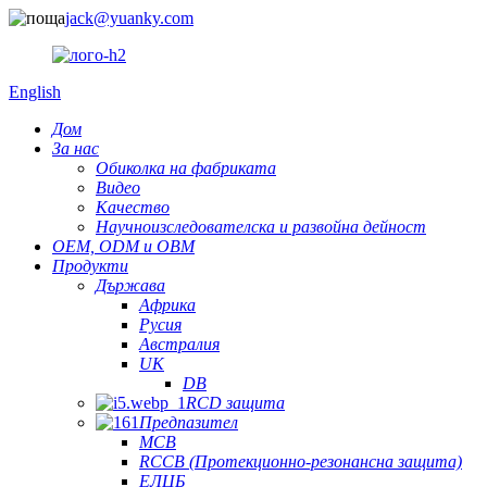
jack@yuanky.com
English
Дом
За нас
Обиколка на фабриката
Видео
Качество
Научноизследователска и развойна дейност
OEM, ODM и OBM
Продукти
Държава
Африка
Русия
Австралия
UK
DB
RCD защита
Предпазител
MCB
RCCB (Протекционно-резонансна защита)
ЕЛЦБ