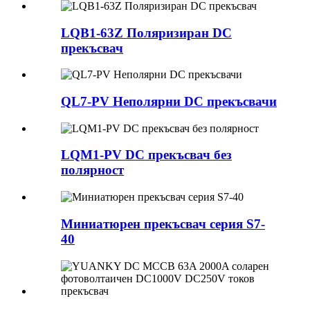
LQB1-63Z Поляризиран DC
прекъсвач
QL7-PV Неполярни DC прекъсвачи
LQM1-PV DC прекъсвач без
полярност
Миниатюрен прекъсвач серия S7-
40