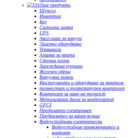
Още продукти
Щепсел
Инвертор
Бел
Сигнална лампа
UPS
Аксесоари за вакуум
Лазерно оборудване
Терминали
Аларма за врата
Стенна плоча
Зареждаща купчина
Железен обръч
Вакуумни помпи
Инструменти и оборудване за монтаж
термостат и температурен контролер
Контролер за ниво на течност
Метализиран филм за кондензатор
GFCI
Предплатен електромер
Предпазител за напрежение
Водоустойчиви електрически
Водоустойчив превключвател и
контакт