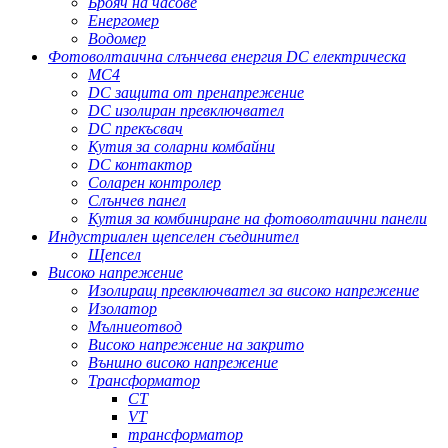
Брояч на часове
Енергомер
Водомер
Фотоволтаична слънчева енергия DC електрическа
MC4
DC защита от пренапрежение
DC изолиран превключвател
DC прекъсвач
Кутия за соларни комбайни
DC контактор
Соларен контролер
Слънчев панел
Кутия за комбиниране на фотоволтаични панели
Индустриален щепселен съединител
Щепсел
Високо напрежение
Изолиращ превключвател за високо напрежение
Изолатор
Мълниеотвод
Високо напрежение на закрито
Външно високо напрежение
Трансформатор
CT
VT
трансформатор