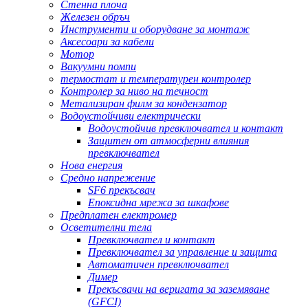
Стенна плоча
Железен обръч
Инструменти и оборудване за монтаж
Аксесоари за кабели
Мотор
Вакуумни помпи
термостат и температурен контролер
Контролер за ниво на течност
Метализиран филм за кондензатор
Водоустойчиви електрически
Водоустойчив превключвател и контакт
Защитен от атмосферни влияния
превключвател
Нова енергия
Средно напрежение
SF6 прекъсвач
Епоксидна мрежа за шкафове
Предплатен електромер
Осветителни тела
Превключвател и контакт
Превключвател за управление и защита
Автоматичен превключвател
Димер
Прекъсвачи на веригата за заземяване
(GFCI)