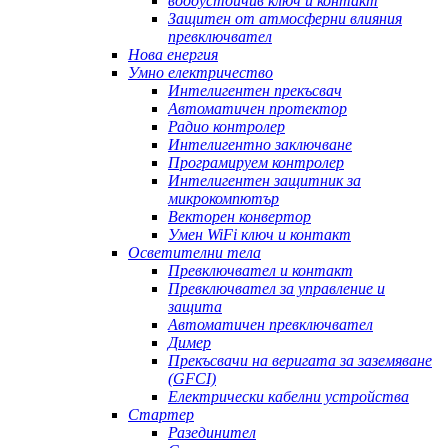
водоустойчив ключ и контакт
Защитен от атмосферни влияния
превключвател
Нова енергия
Умно електричество
Интелигентен прекъсвач
Автоматичен протектор
Радио контролер
Интелигентно заключване
Програмируем контролер
Интелигентен защитник за
микрокомпютър
Векторен конвертор
Умен WiFi ключ и контакт
Осветителни тела
Превключвател и контакт
Превключвател за управление и
защита
Автоматичен превключвател
Димер
Прекъсвачи на веригата за заземяване
(GFCI)
Електрически кабелни устройства
Стартер
Разединител