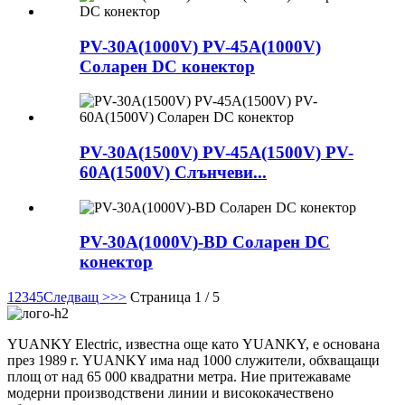
PV-30A(1000V) PV-45A(1000V)
Соларен DC конектор
PV-30A(1500V) PV-45A(1500V) PV-
60A(1500V) Слънчеви...
PV-30A(1000V)-BD Соларен DC
конектор
1
2
3
4
5
Следващ >
>>
Страница 1 / 5
YUANKY Electric, известна още като YUANKY, е основана
през 1989 г. YUANKY има над 1000 служители, обхващащи
площ от над 65 000 квадратни метра. Ние притежаваме
модерни производствени линии и висококачествено