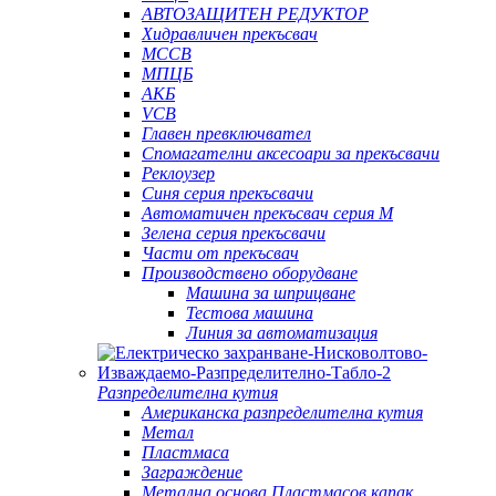
АВТОЗАЩИТЕН РЕДУКТОР
Хидравличен прекъсвач
MCCB
МПЦБ
АКБ
VCB
Главен превключвател
Спомагателни аксесоари за прекъсвачи
Реклоузер
Синя серия прекъсвачи
Автоматичен прекъсвач серия M
Зелена серия прекъсвачи
Части от прекъсвач
Производствено оборудване
Машина за шприцване
Тестова машина
Линия за автоматизация
Разпределителна кутия
Американска разпределителна кутия
Метал
Пластмаса
Заграждение
Метална основа Пластмасов капак