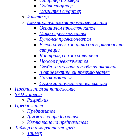
Стартер с камера
Софт стартер
Магнитен стартер
Инвертор
Електротехника за промишлеността
Ограничен превключвател
Микро превключвател
Бутонен превключвател
Електрическа защита от взривоопасни
ситуации
Контролер на захранването
Ножов превключвател
Скоба за опъване и скоба за окачване
Фотоелектричен превключвател
Силов монтаж
Скоба за пиърсинг на конектора
Предпазител за напрежение
SPD и арест
Разрядник
Предпазител
Предпазител
Държач за предпазител
Изключване на предпазителя
Таймер и измервателен уред
Таймер