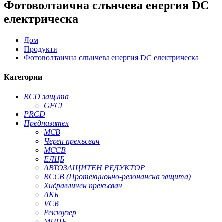
Фотоволтаична слънчева енергия DC
електрическа
Дом
Продукти
Фотоволтаична слънчева енергия DC електрическа
Категории
RCD защита
GFCI
PRCD
Предпазител
MCB
Черен прекъсвач
MCCB
ЕЛЦБ
АВТОЗАЩИТЕН РЕДУКТОР
RCCB (Протекционно-резонансна защита)
Хидравличен прекъсвач
АКБ
VCB
Реклоузер
МПЦБ