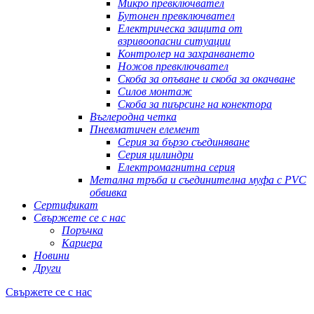
Микро превключвател
Бутонен превключвател
Електрическа защита от
взривоопасни ситуации
Контролер на захранването
Ножов превключвател
Скоба за опъване и скоба за окачване
Силов монтаж
Скоба за пиърсинг на конектора
Въглеродна четка
Пневматичен елемент
Серия за бързо съединяване
Серия цилиндри
Електромагнитна серия
Метална тръба и съединителна муфа с PVC
обвивка
Сертификат
Свържете се с нас
Поръчка
Кариера
Новини
Други
Свържете се с нас