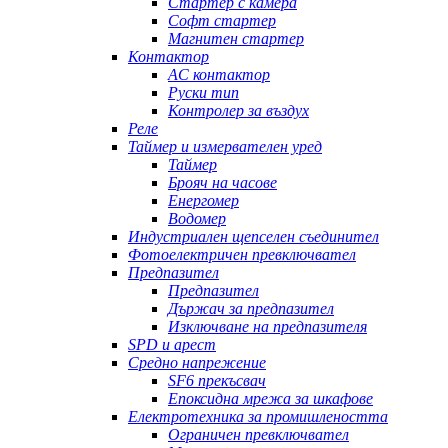
Стартер с камера
Софт стартер
Магнитен стартер
Контактор
AC контактор
Руски тип
Контролер за въздух
Реле
Таймер и измервателен уред
Таймер
Брояч на часове
Енергомер
Водомер
Индустриален щепселен съединител
Фотоелектричен превключвател
Предпазител
Предпазител
Държач за предпазител
Изключване на предпазителя
SPD и арест
Средно напрежение
SF6 прекъсвач
Епоксидна мрежа за шкафове
Електротехника за промишлеността
Ограничен превключвател