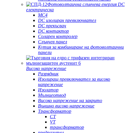
Фотоволтаична слънчева енергия DC
електрическа
MC4
DC изолиран превключвател
DC прекъсвач
DC контактор
Соларен контролер
Слънчев панел
Кутия за комбиниране на фотоволтаични
панели
Високо напрежение
Разрядник
Изолиращ превключвател за високо
напрежение
Изолатор
Мълниеотвод
Високо напрежение на закрито
Външно високо напрежение
Трансформатор
CT
VT
трансформатор
предпазител