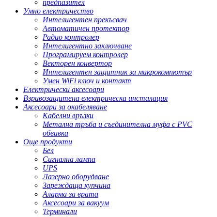
предпазител
Умно електричество
Интелигентен прекъсвач
Автоматичен протектор
Радио контролер
Интелигентно заключване
Програмируем контролер
Векторен конвертор
Интелигентен защитник за микрокомпютър
Умен WiFi ключ и контакт
Електрически аксесоари
Взривозащитена електрическа инсталация
Аксесоари за окабеляване
Кабелни връзки
Метална тръба и съединителна муфа с PVC
обвивка
Още продукти
Бел
Сигнална лампа
UPS
Лазерно оборудване
Зареждаща купчина
Аларма за врата
Аксесоари за вакуум
Терминали