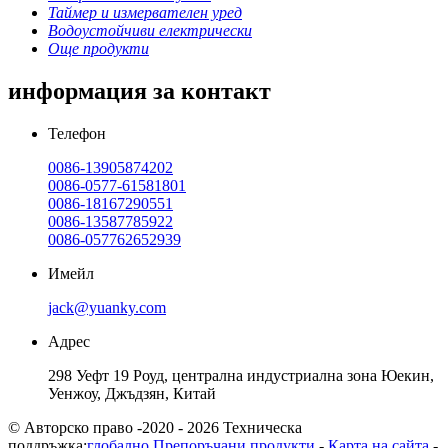
Таймер и измервателен уред
Водоустойчиви електрически
Още продукти
информация за контакт
Телефон
0086-13905874202
0086-0577-61581801
0086-18167290551
0086-13587785922
0086-057762652939
Имейл
jack@yuanky.com
Адрес
298 Уефт 19 Роуд, централна индустриална зона Юекин,
Уенжоу, Джъдзян, Китай
© Авторско право -2020 - 2026 Техническа
поддръжка:
глобално
Препоръчани продукти
-
Карта на сайта
-