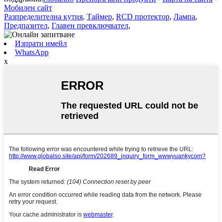
Мобилен сайт
Разпределителна кутия
,
Таймер
,
RCD протектор
,
Лампа
,
Предпазител
,
Главен превключвател
,
Изпрати имейл
WhatsApp
x