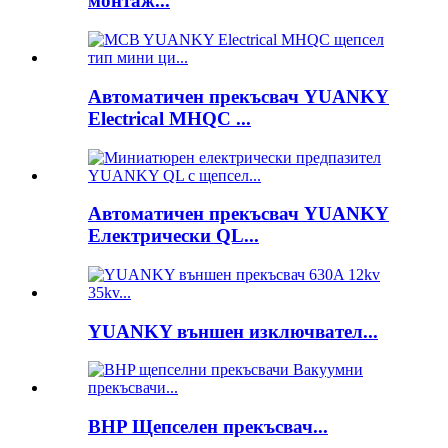
монтаж...
Автоматичен прекъсвач YUANKY
Electrical MHQC ...
Автоматичен прекъсвач YUANKY
Електрически QL...
YUANKY външен изключвател...
BHP Щепселен прекъсвач...