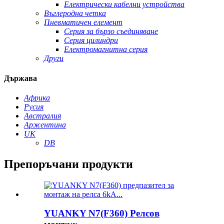
Електрически кабелни устройства
Въглеродна четка
Пневматичен елемент
Серия за бързо съединяване
Серия цилиндри
Електромагнитна серия
Други
Държава
Африка
Русия
Австралия
Аржентина
UK
DB
Препоръчани продукти
YUANKY N7(F360) Релсов