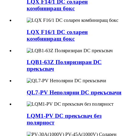
LQX F14/1 DC соларен
комбиниращ бокс
LQX F16/1 DC соларен
комбиниращ бокс
LQB1-63Z Поляризиран DC
прекъсвач
QL7-PV Неполярни DC прекъсвачи
LQM1-PV DC прекъсвач без
полярност