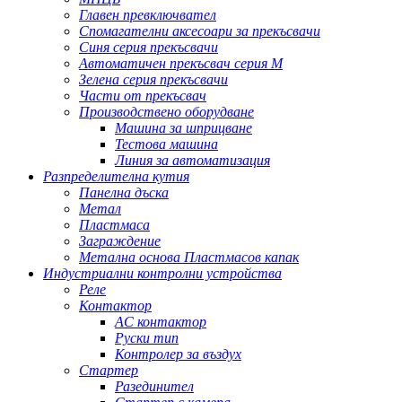
Главен превключвател
Спомагателни аксесоари за прекъсвачи
Синя серия прекъсвачи
Автоматичен прекъсвач серия M
Зелена серия прекъсвачи
Части от прекъсвач
Производствено оборудване
Машина за шприцване
Тестова машина
Линия за автоматизация
Разпределителна кутия
Панелна дъска
Метал
Пластмаса
Заграждение
Метална основа Пластмасов капак
Индустриални контролни устройства
Реле
Контактор
AC контактор
Руски тип
Контролер за въздух
Стартер
Разединител