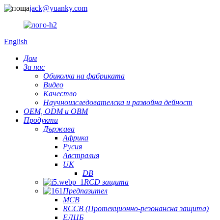
jack@yuanky.com
English
Дом
За нас
Обиколка на фабриката
Видео
Качество
Научноизследователска и развойна дейност
OEM, ODM и OBM
Продукти
Държава
Африка
Русия
Австралия
UK
DB
RCD защита
Предпазител
MCB
RCCB (Протекционно-резонансна защита)
ЕЛЦБ