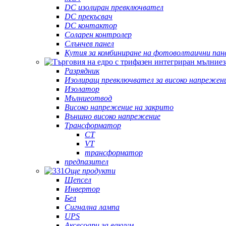
DC изолиран превключвател
DC прекъсвач
DC контактор
Соларен контролер
Слънчев панел
Кутия за комбиниране на фотоволтаични пан
Разрядник
Изолиращ превключвател за високо напрежен
Изолатор
Мълниеотвод
Високо напрежение на закрито
Външно високо напрежение
Трансформатор
CT
VT
трансформатор
предпазител
Още продукти
Щепсел
Инвертор
Бел
Сигнална лампа
UPS
Аксесоари за вакуум