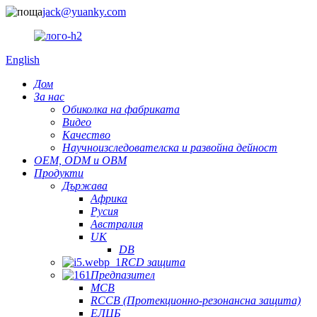
jack@yuanky.com
English
Дом
За нас
Обиколка на фабриката
Видео
Качество
Научноизследователска и развойна дейност
OEM, ODM и OBM
Продукти
Държава
Африка
Русия
Австралия
UK
DB
RCD защита
Предпазител
MCB
RCCB (Протекционно-резонансна защита)
ЕЛЦБ