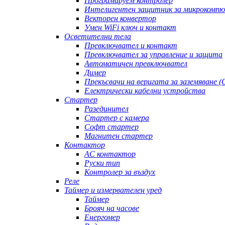
Програмируем контролер
Интелигентен защитник за микрокомп
Векторен конвертор
Умен WiFi ключ и контакт
Осветителни тела
Превключвател и контакт
Превключвател за управление и защита
Автоматичен превключвател
Димер
Прекъсвачи на веригата за заземяване (
Електрически кабелни устройства
Стартер
Разединител
Стартер с камера
Софт стартер
Магнитен стартер
Контактор
AC контактор
Руски тип
Контролер за въздух
Реле
Таймер и измервателен уред
Таймер
Брояч на часове
Енергомер