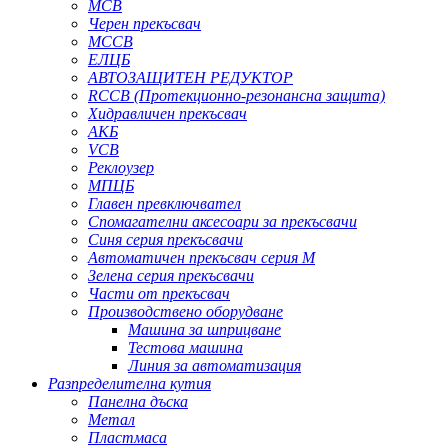
MCB
Черен прекъсвач
MCCB
ЕЛЦБ
АВТОЗАЩИТЕН РЕДУКТОР
RCCB (Протекционно-резонансна защита)
Хидравличен прекъсвач
АКБ
VCB
Реклоузер
МПЦБ
Главен превключвател
Спомагателни аксесоари за прекъсвачи
Синя серия прекъсвачи
Автоматичен прекъсвач серия M
Зелена серия прекъсвачи
Части от прекъсвач
Производствено оборудване
Машина за шприцване
Тестова машина
Линия за автоматизация
Разпределителна кутия
Панелна дъска
Метал
Пластмаса