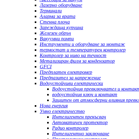
Лазерно оборудване
Терминали
Аларма за врата
Стенна плоча
Зареждаща купчина
Железен обръч
Вакуумни помпи
Инструменти и оборудване за монтаж
термостат и температурен контролер
Контролер за ниво на течност
Метализиран филм за кондензатор
GFCI
Предплатен електромер
Предпазител за напрежение
Водоустойчиви електрически
Водоустойчив превключвател и контак
водоустойчив ключ и контакт
Защитен от атмосферни влияния превк
Нова енергия
Умно електричество
Интелигентен прекъсвач
Автоматичен протектор
Радио контролер
Интелигентно заключване