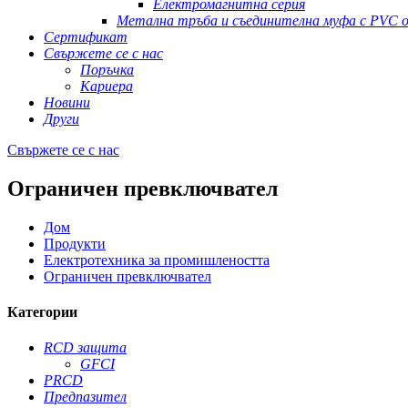
Електромагнитна серия
Метална тръба и съединителна муфа с PVC о
Сертификат
Свържете се с нас
Поръчка
Кариера
Новини
Други
Свържете се с нас
Ограничен превключвател
Дом
Продукти
Електротехника за промишлеността
Ограничен превключвател
Категории
RCD защита
GFCI
PRCD
Предпазител