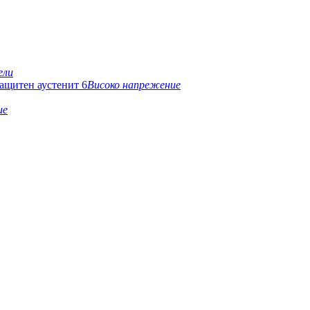
ели
Високо напрежение
ие