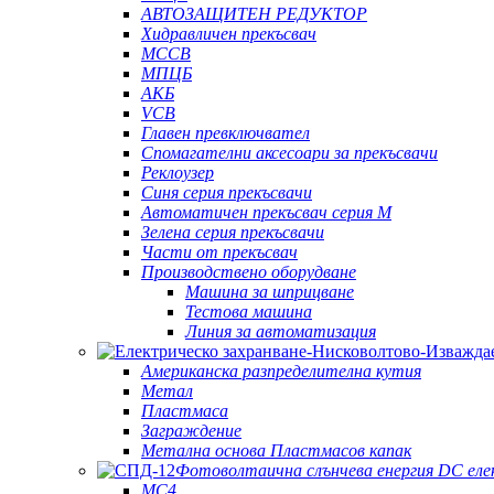
АВТОЗАЩИТЕН РЕДУКТОР
Хидравличен прекъсвач
MCCB
МПЦБ
АКБ
VCB
Главен превключвател
Спомагателни аксесоари за прекъсвачи
Реклоузер
Синя серия прекъсвачи
Автоматичен прекъсвач серия M
Зелена серия прекъсвачи
Части от прекъсвач
Производствено оборудване
Машина за шприцване
Тестова машина
Линия за автоматизация
Американска разпределителна кутия
Метал
Пластмаса
Заграждение
Метална основа Пластмасов капак
Фотоволтаична слънчева енергия DC еле
MC4