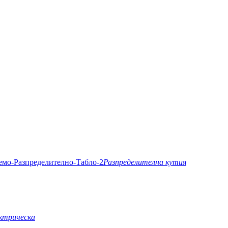
Разпределителна кутия
ктрическа