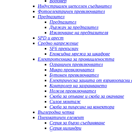
Водомер
Индустриален щепселен съединител
Фотоелектричен превключвател
Предпазител
Предпазител
Държач за предпазител
Изключване на предпазителя
SPD и арест
Средно напрежение
SF6 прекъсвач
Епоксидна мрежа за шкафове
Електротехника за промишлеността
Ограничен превключвател
Микро превключвател
Бутонен превключвател
Електрическа защита от взривоопасни
Контролер на захранването
Ножов превключвател
Скоба за опъване и скоба за окачване
Силов монтаж
Скоба за пиърсинг на конектора
Въглеродна четка
Пневматичен елемент
Серия за бързо съединяване
Серия цилиндри