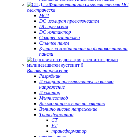
Фотоволтаична слънчева енергия DC
електрическа
MC4
DC изолиран превключвател
DC прекъсвач
DC контактор
Соларен контролер
Слънчев панел
Кутия за комбиниране на фотоволтаични
панели
Високо напрежение
Разрядник
Изолиращ превключвател за високо
напрежение
Изолатор
Мълниеотвод
Високо напрежение на закрито
Външно високо напрежение
Трансформатор
CT
VT
трансформатор
предпазител