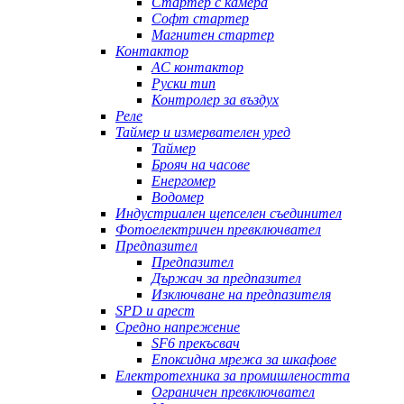
Стартер с камера
Софт стартер
Магнитен стартер
Контактор
AC контактор
Руски тип
Контролер за въздух
Реле
Таймер и измервателен уред
Таймер
Брояч на часове
Енергомер
Водомер
Индустриален щепселен съединител
Фотоелектричен превключвател
Предпазител
Предпазител
Държач за предпазител
Изключване на предпазителя
SPD и арест
Средно напрежение
SF6 прекъсвач
Епоксидна мрежа за шкафове
Електротехника за промишлеността
Ограничен превключвател