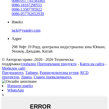
0086-0577-61581801
0086-18167290551
0086-13587785922
0086-057762652939
Имейл
jack@yuanky.com
Адрес
298 Уефт 19 Роуд, централна индустриална зона Юекин,
Уенжоу, Джъдзян, Китай
© Авторско право -2020 - 2026 Техническа
поддръжка:
глобално
Препоръчани продукти
-
Карта на сайта
-
Мобилен сайт
Предпазител
,
Таймер
,
Разпределителна кутия
,
RCD
протектор
,
Лампа
,
Главен превключвател
,
Изпрати имейл
WhatsApp
x