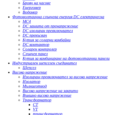
Брояч на часове
Енергомер
Водомер
Фотоволтаична слънчева енергия DC електрическа
MC4
DC защита от пренапрежение
DC изолиран превключвател
DC прекъсвач
Кутия за соларни комбайни
DC контактор
Соларен контролер
Слънчев панел
Кутия за комбиниране на фотоволтаични панели
Индустриален щепселен съединител
Щепсел
Високо напрежение
Изолиращ превключвател за високо напрежение
Изолатор
Мълниеотвод
Високо напрежение на закрито
Външно високо напрежение
Трансформатор
CT
VT
трансформатор