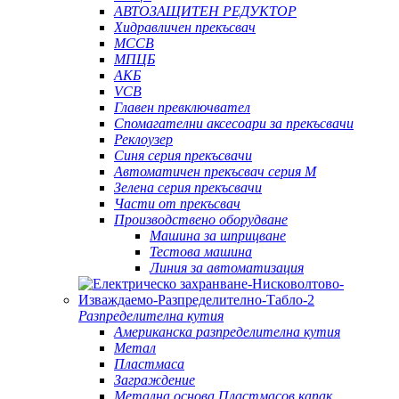
АВТОЗАЩИТЕН РЕДУКТОР
Хидравличен прекъсвач
MCCB
МПЦБ
АКБ
VCB
Главен превключвател
Спомагателни аксесоари за прекъсвачи
Реклоузер
Синя серия прекъсвачи
Автоматичен прекъсвач серия M
Зелена серия прекъсвачи
Части от прекъсвач
Производствено оборудване
Машина за шприцване
Тестова машина
Линия за автоматизация
Разпределителна кутия
Американска разпределителна кутия
Метал
Пластмаса
Заграждение
Метална основа Пластмасов капак