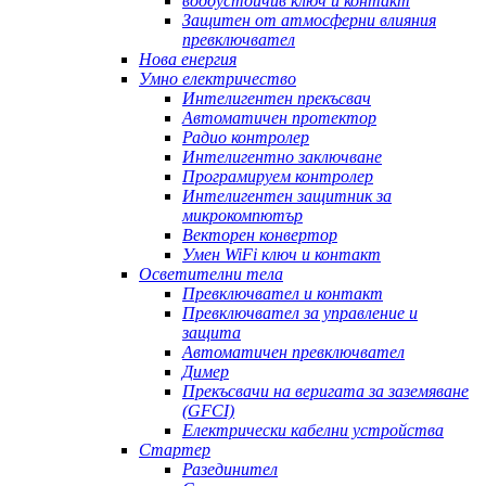
водоустойчив ключ и контакт
Защитен от атмосферни влияния
превключвател
Нова енергия
Умно електричество
Интелигентен прекъсвач
Автоматичен протектор
Радио контролер
Интелигентно заключване
Програмируем контролер
Интелигентен защитник за
микрокомпютър
Векторен конвертор
Умен WiFi ключ и контакт
Осветителни тела
Превключвател и контакт
Превключвател за управление и
защита
Автоматичен превключвател
Димер
Прекъсвачи на веригата за заземяване
(GFCI)
Електрически кабелни устройства
Стартер
Разединител