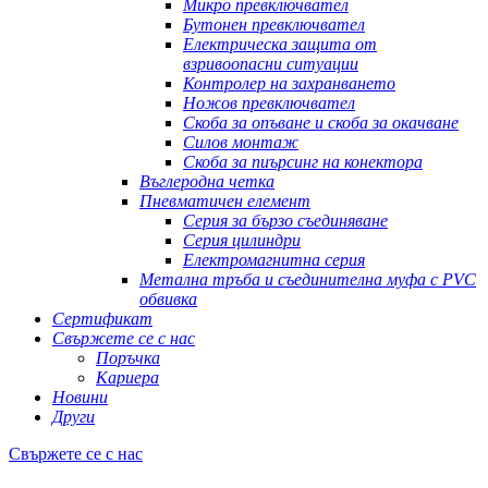
Микро превключвател
Бутонен превключвател
Електрическа защита от
взривоопасни ситуации
Контролер на захранването
Ножов превключвател
Скоба за опъване и скоба за окачване
Силов монтаж
Скоба за пиърсинг на конектора
Въглеродна четка
Пневматичен елемент
Серия за бързо съединяване
Серия цилиндри
Електромагнитна серия
Метална тръба и съединителна муфа с PVC
обвивка
Сертификат
Свържете се с нас
Поръчка
Кариера
Новини
Други
Свържете се с нас