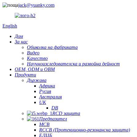
jack@yuanky.com
English
Дом
За нас
Обиколка на фабриката
Видео
Качество
Научноизследователска и развойна дейност
OEM, ODM и OBM
Продукти
Държава
Африка
Русия
Австралия
UK
DB
RCD защита
Предпазител
MCB
RCCB (Протекционно-резонансна защита)
ЕЛЦБ