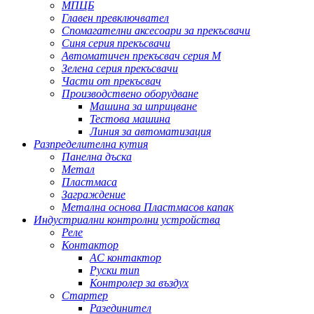
МПЦБ
Главен превключвател
Спомагателни аксесоари за прекъсвачи
Синя серия прекъсвачи
Автоматичен прекъсвач серия M
Зелена серия прекъсвачи
Части от прекъсвач
Производствено оборудване
Машина за шприцване
Тестова машина
Линия за автоматизация
Разпределителна кутия
Панелна дъска
Метал
Пластмаса
Заграждение
Метална основа Пластмасов капак
Индустриални контролни устройства
Реле
Контактор
AC контактор
Руски тип
Контролер за въздух
Стартер
Разединител