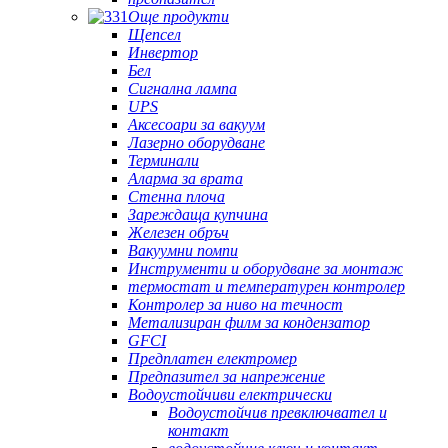
Още продукти
Щепсел
Инвертор
Бел
Сигнална лампа
UPS
Аксесоари за вакуум
Лазерно оборудване
Терминали
Аларма за врата
Стенна плоча
Зареждаща купчина
Железен обръч
Вакуумни помпи
Инструменти и оборудване за монтаж
термостат и температурен контролер
Контролер за ниво на течност
Метализиран филм за кондензатор
GFCI
Предплатен електромер
Предпазител за напрежение
Водоустойчиви електрически
Водоустойчив превключвател и
контакт