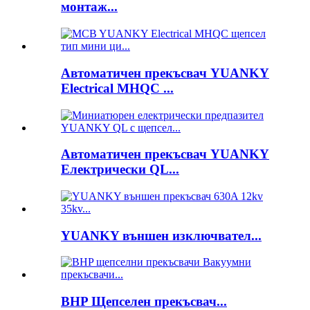
монтаж...
Автоматичен прекъсвач YUANKY
Electrical MHQC ...
Автоматичен прекъсвач YUANKY
Електрически QL...
YUANKY външен изключвател...
BHP Щепселен прекъсвач...