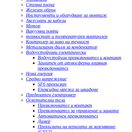
Стенна плоча
Железен обръч
Инструменти и оборудване за монтаж
Аксесоари за кабели
Мотор
Вакуумни помпи
термостат и температурен контролер
Контролер за ниво на течност
Метализиран филм за кондензатор
Водоустойчиви електрически
Водоустойчив превключвател и контакт
Защитен от атмосферни влияния
превключвател
Нова енергия
Средно напрежение
SF6 прекъсвач
Епоксидна мрежа за шкафове
Предплатен електромер
Осветителни тела
Превключвател и контакт
Превключвател за управление и защита
Автоматичен превключвател
Димер
Прекъсвачи на веригата за заземяване
(GFCI)