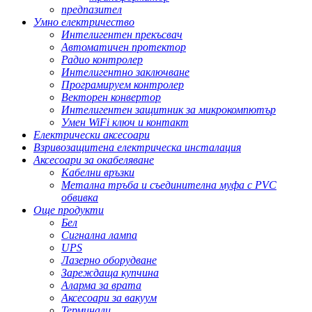
предпазител
Умно електричество
Интелигентен прекъсвач
Автоматичен протектор
Радио контролер
Интелигентно заключване
Програмируем контролер
Векторен конвертор
Интелигентен защитник за микрокомпютър
Умен WiFi ключ и контакт
Електрически аксесоари
Взривозащитена електрическа инсталация
Аксесоари за окабеляване
Кабелни връзки
Метална тръба и съединителна муфа с PVC
обвивка
Още продукти
Бел
Сигнална лампа
UPS
Лазерно оборудване
Зареждаща купчина
Аларма за врата
Аксесоари за вакуум
Терминали