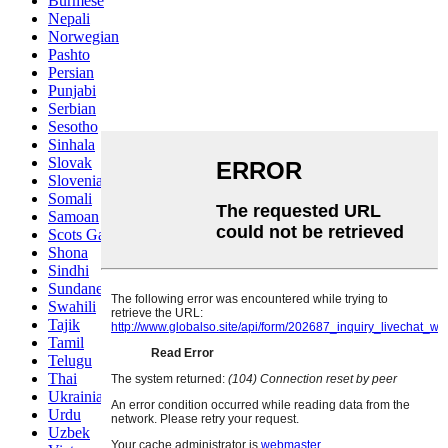
Burmese
Nepali
Norwegian
Pashto
Persian
Punjabi
Serbian
Sesotho
Sinhala
Slovak
Slovenian
Somali
Samoan
Scots Gaelic
Shona
Sindhi
Sundanese
Swahili
Tajik
Tamil
Telugu
Thai
Ukrainian
Urdu
Uzbek