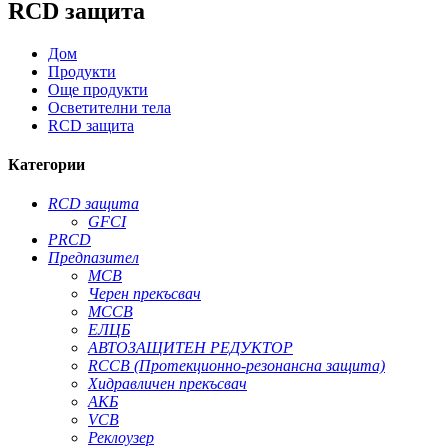
RCD защита
Дом
Продукти
Още продукти
Осветителни тела
RCD защита
Категории
RCD защита
GFCI
PRCD
Предпазител
MCB
Черен прекъсвач
MCCB
ЕЛЦБ
АВТОЗАЩИТЕН РЕДУКТОР
RCCB (Протекционно-резонансна защита)
Хидравличен прекъсвач
АКБ
VCB
Реклоузер