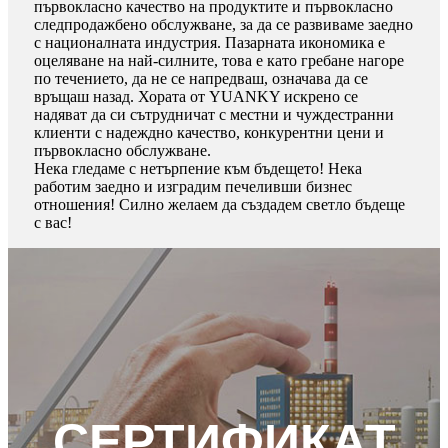
първокласно качество на продуктите и първокласно
следпродажбено обслужване, за да се развиваме заедно
с националната индустрия. Пазарната икономика е
оцеляване на най-силните, това е като гребане нагоре
по течението, да не се напредваш, означава да се
връщаш назад. Хората от YUANKY искрено се
надяват да си сътрудничат с местни и чуждестранни
клиенти с надеждно качество, конкурентни цени и
първокласно обслужване.
Нека гледаме с нетърпение към бъдещето! Нека
работим заедно и изградим печеливши бизнес
отношения! Силно желаем да създадем светло бъдеще
с вас!
СЕРТИФИКАТ