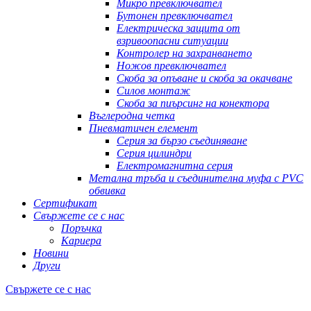
Микро превключвател
Бутонен превключвател
Електрическа защита от
взривоопасни ситуации
Контролер на захранването
Ножов превключвател
Скоба за опъване и скоба за окачване
Силов монтаж
Скоба за пиърсинг на конектора
Въглеродна четка
Пневматичен елемент
Серия за бързо съединяване
Серия цилиндри
Електромагнитна серия
Метална тръба и съединителна муфа с PVC
обвивка
Сертификат
Свържете се с нас
Поръчка
Кариера
Новини
Други
Свържете се с нас