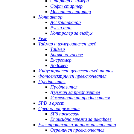
Стартер с камера
Софт стартер
Магнитен стартер
Контактор
AC контактор
Руски тип
Контролер за въздух
Реле
Таймер и измервателен уред
Таймер
Брояч на часове
Енергомер
Водомер
Индустриален щепселен съединител
Фотоелектричен превключвател
Предпазител
Предпазител
Държач за предпазител
Изключване на предпазителя
SPD и арест
Средно напрежение
SF6 прекъсвач
Епоксидна мрежа за шкафове
Електротехника за промишлеността
Ограничен превключвател