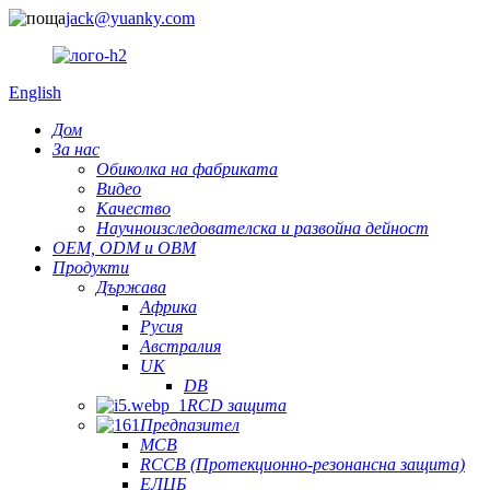
jack@yuanky.com
English
Дом
За нас
Обиколка на фабриката
Видео
Качество
Научноизследователска и развойна дейност
OEM, ODM и OBM
Продукти
Държава
Африка
Русия
Австралия
UK
DB
RCD защита
Предпазител
MCB
RCCB (Протекционно-резонансна защита)
ЕЛЦБ