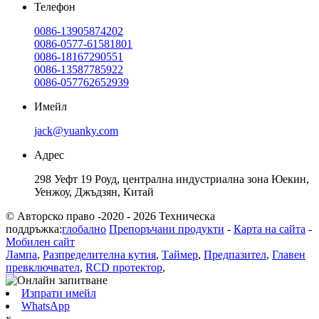
Телефон
0086-13905874202
0086-0577-61581801
0086-18167290551
0086-13587785922
0086-057762652939
Имейл
jack@yuanky.com
Адрес
298 Уефт 19 Роуд, централна индустриална зона Юекин,
Уенжоу, Джъдзян, Китай
© Авторско право -2020 - 2026 Техническа
поддръжка:
глобално
Препоръчани продукти
-
Карта на сайта
-
Мобилен сайт
Лампа
,
Разпределителна кутия
,
Таймер
,
Предпазител
,
Главен
превключвател
,
RCD протектор
,
Изпрати имейл
WhatsApp
x