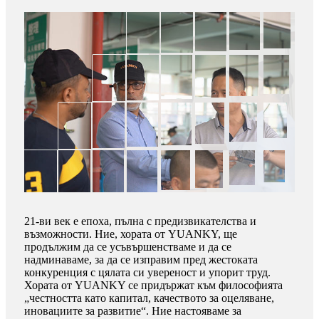
21-ви век е епоха, пълна с предизвикателства и
възможности. Ние, хората от YUANKY, ще
продължим да се усъвършенстваме и да се
надминаваме, за да се изправим пред жестоката
конкуренция с цялата си увереност и упорит труд.
Хората от YUANKY се придържат към философията
„честността като капитал, качеството за оцеляване,
иновациите за развитие“. Ние настояваме за