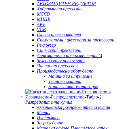
АВТОЗАЩИТЕН РЕДУКТОР
Хидравличен прекъсвач
MCCB
МПЦБ
АКБ
VCB
Главен превключвател
Спомагателни аксесоари за прекъсвачи
Реклоузер
Синя серия прекъсвачи
Автоматичен прекъсвач серия M
Зелена серия прекъсвачи
Части от прекъсвач
Производствено оборудване
Машина за шприцване
Тестова машина
Линия за автоматизация
Разпределителна кутия
Американска разпределителна кутия
Метал
Пластмаса
Заграждение
Метална основа Пластмасов капак