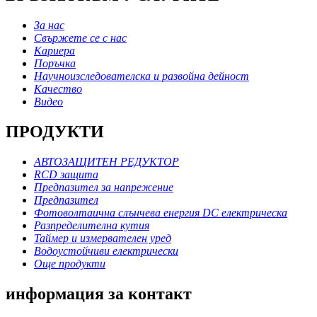
За нас
Свържете се с нас
Кариера
Поръчка
Научноизследователска и развойна дейност
Качество
Видео
ПРОДУКТИ
АВТОЗАЩИТЕН РЕДУКТОР
RCD защита
Предпазител за напрежение
Предпазител
Фотоволтаична слънчева енергия DC електрическа
Разпределителна кутия
Таймер и измервателен уред
Водоустойчиви електрически
Още продукти
информация за контакт