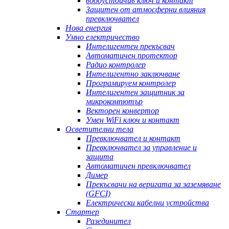
водоустойчив ключ и контакт
Защитен от атмосферни влияния
превключвател
Нова енергия
Умно електричество
Интелигентен прекъсвач
Автоматичен протектор
Радио контролер
Интелигентно заключване
Програмируем контролер
Интелигентен защитник за
микрокомпютър
Векторен конвертор
Умен WiFi ключ и контакт
Осветителни тела
Превключвател и контакт
Превключвател за управление и
защита
Автоматичен превключвател
Димер
Прекъсвачи на веригата за заземяване
(GFCI)
Електрически кабелни устройства
Стартер
Разединител