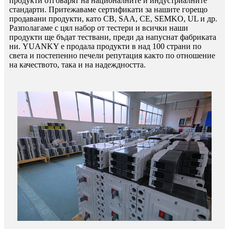
продукти отговарят на националните и индустриалните
стандарти. Притежаваме сертификати за нашите горещо
продавани продукти, като CB, SAA, CE, SEMKO, UL и др.
Разполагаме с цял набор от тестери и всички наши
продукти ще бъдат тествани, преди да напуснат фабриката
ни. YUANKY е продала продукти в над 100 страни по
света и постепенно печели репутация както по отношение
на качеството, така и на надеждността.