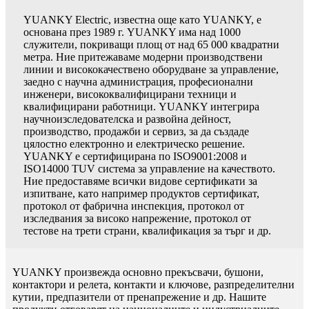
YUANKY Electric, известна още като YUANKY, е
основана през 1989 г. YUANKY има над 1000
служители, покриващи площ от над 65 000 квадратни
метра. Ние притежаваме модерни производствени
линии и висококачествено оборудване за управление,
заедно с научна администрация, професионални
инженери, висококвалифицирани техници и
квалифицирани работници. YUANKY интегрира
научноизследователска и развойна дейност,
производство, продажби и сервиз, за ​​да създаде
цялостно електронно и електрическо решение.
YUANKY е сертифицирана по ISO9001:2008 и
ISO14000 TUV система за управление на качеството.
Ние предоставяме всички видове сертификати за
изпитване, като например продуктов сертификат,
протокол от фабрична инспекция, протокол от
изследвания за високо напрежение, протокол от
тестове на трети страни, квалификация за търг и др.
YUANKY произвежда основно прекъсвачи, бушони,
контактори и релета, контакти и ключове, разпределителни
кутии, предпазители от пренапрежение и др. Нашите