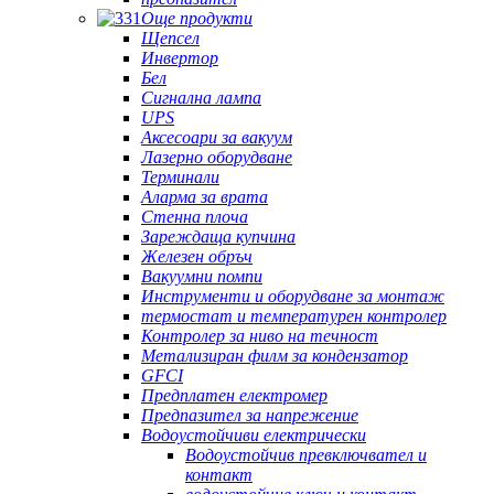
Още продукти
Щепсел
Инвертор
Бел
Сигнална лампа
UPS
Аксесоари за вакуум
Лазерно оборудване
Терминали
Аларма за врата
Стенна плоча
Зареждаща купчина
Железен обръч
Вакуумни помпи
Инструменти и оборудване за монтаж
термостат и температурен контролер
Контролер за ниво на течност
Метализиран филм за кондензатор
GFCI
Предплатен електромер
Предпазител за напрежение
Водоустойчиви електрически
Водоустойчив превключвател и
контакт