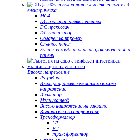
Фотоволтаична слънчева енергия DC
електрическа
MC4
DC изолиран превключвател
DC прекъсвач
DC контактор
Соларен контролер
Слънчев панел
Кутия за комбиниране на фотоволтаични
панели
Високо напрежение
Разрядник
Изолиращ превключвател за високо
напрежение
Изолатор
Мълниеотвод
Високо напрежение на закрито
Външно високо напрежение
Трансформатор
CT
VT
трансформатор
предпазител