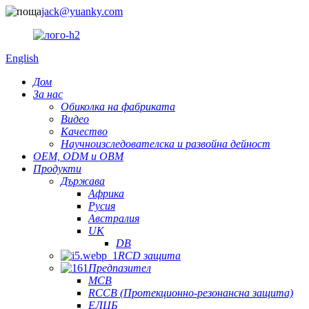
jack@yuanky.com
English
Дом
За нас
Обиколка на фабриката
Видео
Качество
Научноизследователска и развойна дейност
OEM, ODM и OBM
Продукти
Държава
Африка
Русия
Австралия
UK
DB
RCD защита
Предпазител
MCB
RCCB (Протекционно-резонансна защита)
ЕЛЦБ