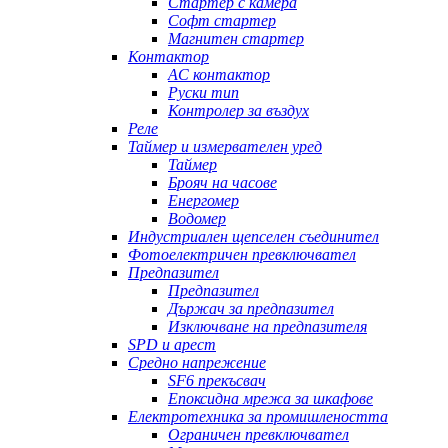
Стартер с камера
Софт стартер
Магнитен стартер
Контактор
AC контактор
Руски тип
Контролер за въздух
Реле
Таймер и измервателен уред
Таймер
Брояч на часове
Енергомер
Водомер
Индустриален щепселен съединител
Фотоелектричен превключвател
Предпазител
Предпазител
Държач за предпазител
Изключване на предпазителя
SPD и арест
Средно напрежение
SF6 прекъсвач
Епоксидна мрежа за шкафове
Електротехника за промишлеността
Ограничен превключвател