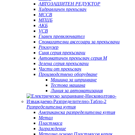
АВТОЗАЩИТЕН РЕДУКТОР
Хидравличен прекъсвач
MCCB
МПЦБ
АКБ
VCB
Главен превключвател
Спомагателни аксесоари за прекъсвачи
Реклоузер
Синя серия прекъсвачи
Автоматичен прекъсвач серия M
Зелена серия прекъсвачи
Части от прекъсвач
Производствено оборудване
Машина за шприцване
Тестова машина
Линия за автоматизация
Разпределителна кутия
Американска разпределителна кутия
Метал
Пластмаса
Заграждение
Метална основа Пластмасов капак