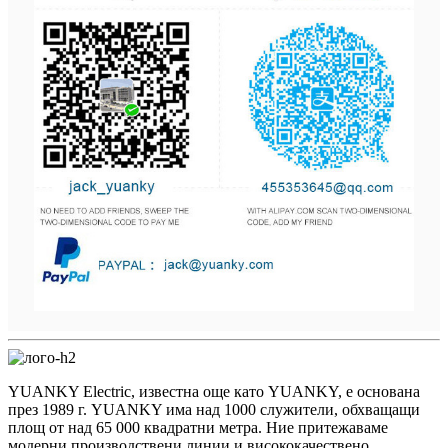
YUANKY Electric, известна още като YUANKY, е основана
през 1989 г. YUANKY има над 1000 служители, обхващащи
площ от над 65 000 квадратни метра. Ние притежаваме
модерни производствени линии и висококачествено