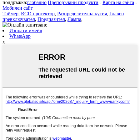
поддръжка:
глобално
Препоръчани продукти
-
Карта на сайта
-
Мобилен сайт
Таймер
,
RCD протектор
,
Разпределителна кутия
,
Главен
превключвател
,
Предпазител
,
Лампа
,
Изпрати имейл
WhatsApp
x