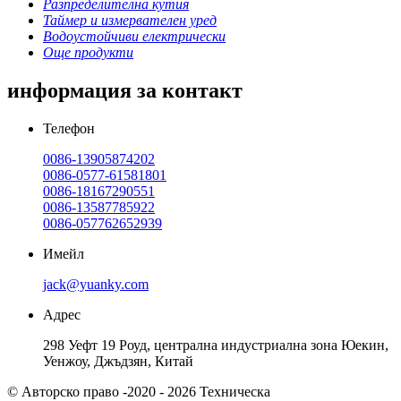
Разпределителна кутия
Таймер и измервателен уред
Водоустойчиви електрически
Още продукти
информация за контакт
Телефон
0086-13905874202
0086-0577-61581801
0086-18167290551
0086-13587785922
0086-057762652939
Имейл
jack@yuanky.com
Адрес
298 Уефт 19 Роуд, централна индустриална зона Юекин,
Уенжоу, Джъдзян, Китай
© Авторско право -2020 - 2026 Техническа