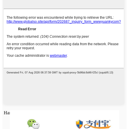
Напишете съобщението си тук и ни го изпратете