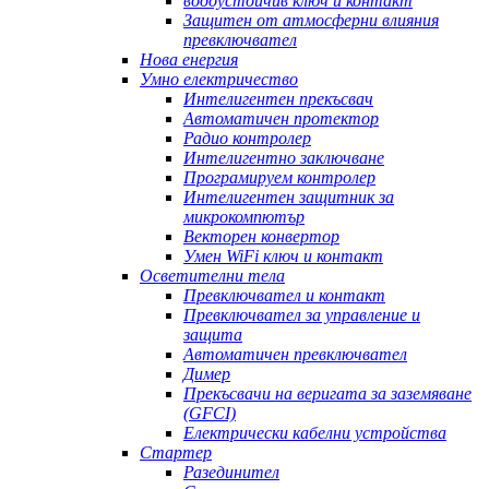
водоустойчив ключ и контакт
Защитен от атмосферни влияния
превключвател
Нова енергия
Умно електричество
Интелигентен прекъсвач
Автоматичен протектор
Радио контролер
Интелигентно заключване
Програмируем контролер
Интелигентен защитник за
микрокомпютър
Векторен конвертор
Умен WiFi ключ и контакт
Осветителни тела
Превключвател и контакт
Превключвател за управление и
защита
Автоматичен превключвател
Димер
Прекъсвачи на веригата за заземяване
(GFCI)
Електрически кабелни устройства
Стартер
Разединител