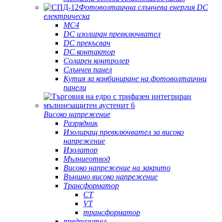
Фотоволтаична слънчева енергия DC
електрическа
MC4
DC изолиран превключвател
DC прекъсвач
DC контактор
Соларен контролер
Слънчев панел
Кутия за комбиниране на фотоволтаични
панели
Високо напрежение
Разрядник
Изолиращ превключвател за високо
напрежение
Изолатор
Мълниеотвод
Високо напрежение на закрито
Външно високо напрежение
Трансформатор
CT
VT
трансформатор
предпазител