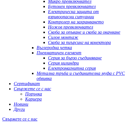
Микро превключвател
Бутонен превключвател
Електрическа защита от
взривоопасни ситуации
Контролер на захранването
Ножов превключвател
Скоба за опъване и скоба за окачване
Силов монтаж
Скоба за пиърсинг на конектора
Въглеродна четка
Пневматичен елемент
Серия за бързо съединяване
Серия цилиндри
Електромагнитна серия
Метална тръба и съединителна муфа с PVC
обвивка
Сертификат
Свържете се с нас
Поръчка
Кариера
Новини
Други
Свържете се с нас