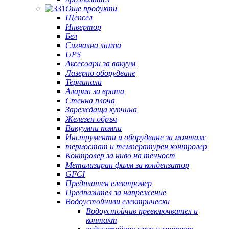
Още продукти
Щепсел
Инвертор
Бел
Сигнална лампа
UPS
Аксесоари за вакуум
Лазерно оборудване
Терминали
Аларма за врата
Стенна плоча
Зареждаща купчина
Железен обръч
Вакуумни помпи
Инструменти и оборудване за монтаж
термостат и температурен контролер
Контролер за ниво на течност
Метализиран филм за кондензатор
GFCI
Предплатен електромер
Предпазител за напрежение
Водоустойчиви електрически
Водоустойчив превключвател и
контакт