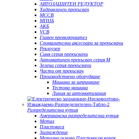
АВТОЗАЩИТЕН РЕДУКТОР
Хидравличен прекъсвач
MCCB
МПЦБ
АКБ
VCB
Главен превключвател
Спомагателни аксесоари за прекъсвачи
Реклоузер
Синя серия прекъсвачи
Автоматичен прекъсвач серия M
Зелена серия прекъсвачи
Части от прекъсвач
Производствено оборудване
Машина за шприцване
Тестова машина
Линия за автоматизация
Разпределителна кутия
Американска разпределителна кутия
Метал
Пластмаса
Заграждение
Метална основа Пластмасов капак