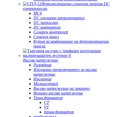
Фотоволтаична слънчева енергия DC
електрическа
MC4
DC изолиран превключвател
DC прекъсвач
DC контактор
Соларен контролер
Слънчев панел
Кутия за комбиниране на фотоволтаични
панели
Високо напрежение
Разрядник
Изолиращ превключвател за високо
напрежение
Изолатор
Мълниеотвод
Високо напрежение на закрито
Външно високо напрежение
Трансформатор
CT
VT
трансформатор
предпазител