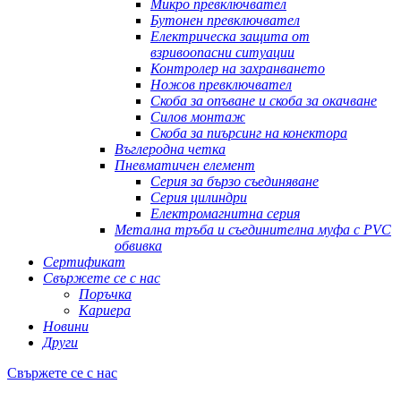
Микро превключвател
Бутонен превключвател
Електрическа защита от
взривоопасни ситуации
Контролер на захранването
Ножов превключвател
Скоба за опъване и скоба за окачване
Силов монтаж
Скоба за пиърсинг на конектора
Въглеродна четка
Пневматичен елемент
Серия за бързо съединяване
Серия цилиндри
Електромагнитна серия
Метална тръба и съединителна муфа с PVC
обвивка
Сертификат
Свържете се с нас
Поръчка
Кариера
Новини
Други
Свържете се с нас