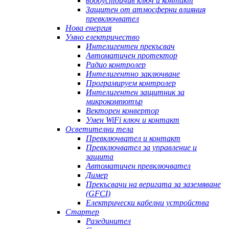
водоустойчив ключ и контакт
Защитен от атмосферни влияния
превключвател
Нова енергия
Умно електричество
Интелигентен прекъсвач
Автоматичен протектор
Радио контролер
Интелигентно заключване
Програмируем контролер
Интелигентен защитник за
микрокомпютър
Векторен конвертор
Умен WiFi ключ и контакт
Осветителни тела
Превключвател и контакт
Превключвател за управление и
защита
Автоматичен превключвател
Димер
Прекъсвачи на веригата за заземяване
(GFCI)
Електрически кабелни устройства
Стартер
Разединител