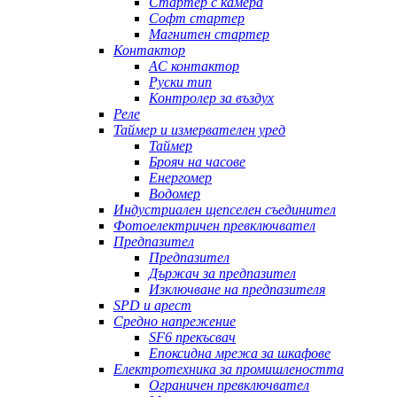
Стартер с камера
Софт стартер
Магнитен стартер
Контактор
AC контактор
Руски тип
Контролер за въздух
Реле
Таймер и измервателен уред
Таймер
Брояч на часове
Енергомер
Водомер
Индустриален щепселен съединител
Фотоелектричен превключвател
Предпазител
Предпазител
Държач за предпазител
Изключване на предпазителя
SPD и арест
Средно напрежение
SF6 прекъсвач
Епоксидна мрежа за шкафове
Електротехника за промишлеността
Ограничен превключвател