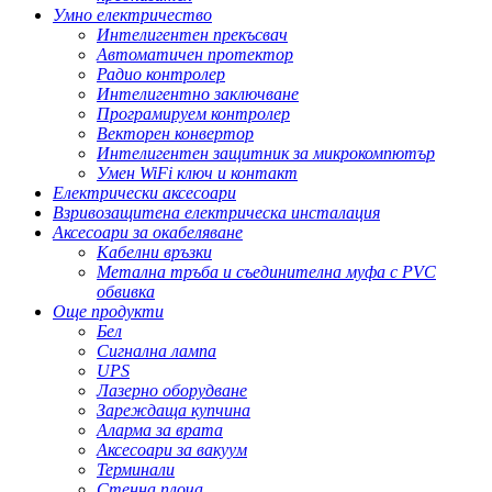
Умно електричество
Интелигентен прекъсвач
Автоматичен протектор
Радио контролер
Интелигентно заключване
Програмируем контролер
Векторен конвертор
Интелигентен защитник за микрокомпютър
Умен WiFi ключ и контакт
Електрически аксесоари
Взривозащитена електрическа инсталация
Аксесоари за окабеляване
Кабелни връзки
Метална тръба и съединителна муфа с PVC
обвивка
Още продукти
Бел
Сигнална лампа
UPS
Лазерно оборудване
Зареждаща купчина
Аларма за врата
Аксесоари за вакуум
Терминали
Стенна плоча