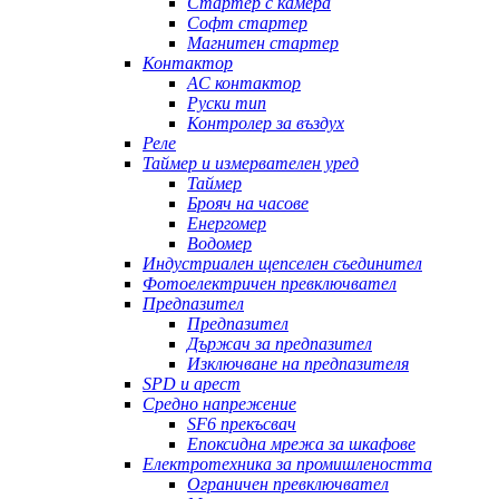
Стартер с камера
Софт стартер
Магнитен стартер
Контактор
AC контактор
Руски тип
Контролер за въздух
Реле
Таймер и измервателен уред
Таймер
Брояч на часове
Енергомер
Водомер
Индустриален щепселен съединител
Фотоелектричен превключвател
Предпазител
Предпазител
Държач за предпазител
Изключване на предпазителя
SPD и арест
Средно напрежение
SF6 прекъсвач
Епоксидна мрежа за шкафове
Електротехника за промишлеността
Ограничен превключвател