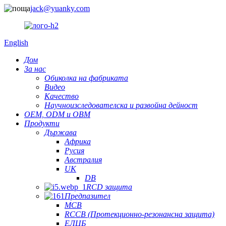
jack@yuanky.com
English
Дом
За нас
Обиколка на фабриката
Видео
Качество
Научноизследователска и развойна дейност
OEM, ODM и OBM
Продукти
Държава
Африка
Русия
Австралия
UK
DB
RCD защита
Предпазител
MCB
RCCB (Протекционно-резонансна защита)
ЕЛЦБ