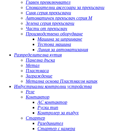
Главен превключвател
Спомагателни аксесоари за прекъсвачи
Синя серия прекъсвачи
Автоматичен прекъсвач серия M
Зелена серия прекъсвачи
Части от прекъсвач
Производствено оборудване
Машина за шприцване
Тестова машина
Линия за автоматизация
Разпределителна кутия
Панелна дъска
Метал
Пластмаса
Заграждение
Метална основа Пластмасов капак
Индустриални контролни устройства
Реле
Контактор
AC контактор
Руски тип
Контролер за въздух
Стартер
Разединител
Стартер с камера