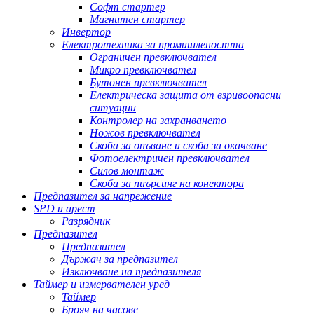
Софт стартер
Магнитен стартер
Инвертор
Електротехника за промишлеността
Ограничен превключвател
Микро превключвател
Бутонен превключвател
Електрическа защита от взривоопасни
ситуации
Контролер на захранването
Ножов превключвател
Скоба за опъване и скоба за окачване
Фотоелектричен превключвател
Силов монтаж
Скоба за пиърсинг на конектора
Предпазител за напрежение
SPD и арест
Разрядник
Предпазител
Предпазител
Държач за предпазител
Изключване на предпазителя
Таймер и измервателен уред
Таймер
Брояч на часове