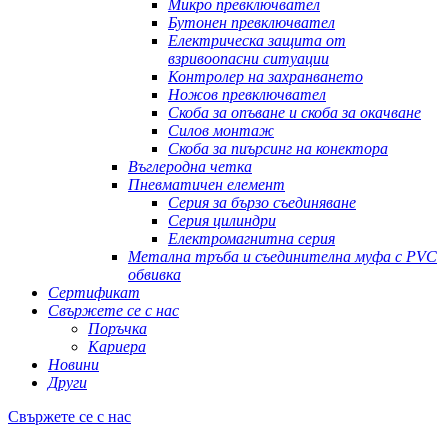
Микро превключвател
Бутонен превключвател
Електрическа защита от
взривоопасни ситуации
Контролер на захранването
Ножов превключвател
Скоба за опъване и скоба за окачване
Силов монтаж
Скоба за пиърсинг на конектора
Въглеродна четка
Пневматичен елемент
Серия за бързо съединяване
Серия цилиндри
Електромагнитна серия
Метална тръба и съединителна муфа с PVC
обвивка
Сертификат
Свържете се с нас
Поръчка
Кариера
Новини
Други
Свържете се с нас