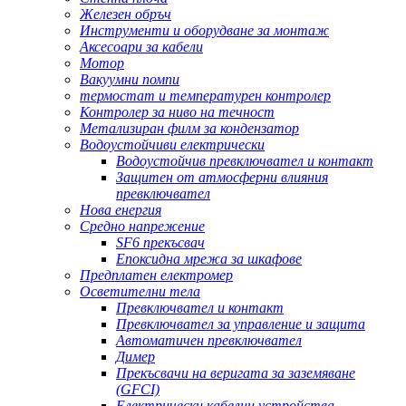
Железен обръч
Инструменти и оборудване за монтаж
Аксесоари за кабели
Мотор
Вакуумни помпи
термостат и температурен контролер
Контролер за ниво на течност
Метализиран филм за кондензатор
Водоустойчиви електрически
Водоустойчив превключвател и контакт
Защитен от атмосферни влияния
превключвател
Нова енергия
Средно напрежение
SF6 прекъсвач
Епоксидна мрежа за шкафове
Предплатен електромер
Осветителни тела
Превключвател и контакт
Превключвател за управление и защита
Автоматичен превключвател
Димер
Прекъсвачи на веригата за заземяване
(GFCI)
Електрически кабелни устройства