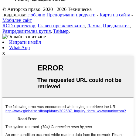
© Авторско право -2020 - 2026 Техническа
поддръжка:
глобално
Препоръчани продукти
-
Карта на сайта
-
Мобилен сайт
RCD протектор
,
Главен превключвател
,
Лампа
,
Предпазител
,
Разпределителна кутия
,
Таймер
,
Изпрати имейл
WhatsApp
x