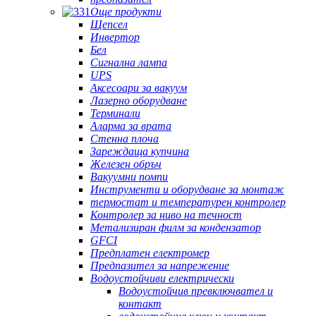
Още продукти
Щепсел
Инвертор
Бел
Сигнална лампа
UPS
Аксесоари за вакуум
Лазерно оборудване
Терминали
Аларма за врата
Стенна плоча
Зареждаща купчина
Железен обръч
Вакуумни помпи
Инструменти и оборудване за монтаж
термостат и температурен контролер
Контролер за ниво на течност
Метализиран филм за кондензатор
GFCI
Предплатен електромер
Предпазител за напрежение
Водоустойчиви електрически
Водоустойчив превключвател и
контакт