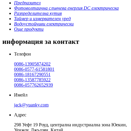
Предпазител
Фотоволтаична слънчева енергия DC електрическа
Разпределителна кутия
Таймер и измервателен уред
Водоустойчиви електрически
Още продукти
информация за контакт
Телефон
0086-13905874202
0086-0577-61581801
0086-18167290551
0086-13587785922
0086-057762652939
Имейл
jack@yuanky.com
Адрес
298 Уефт 19 Роуд, централна индустриална зона Юекин,
Уенжоу, Джъдзян, Китай