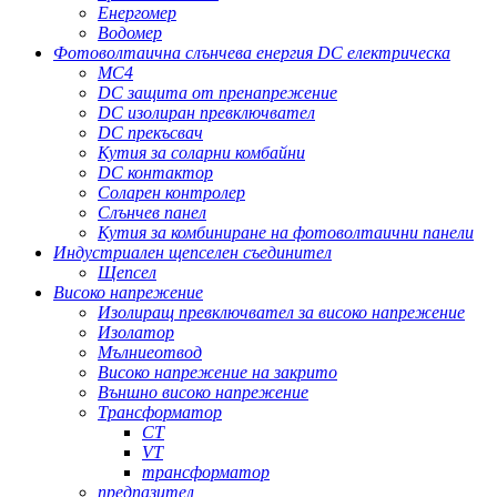
Енергомер
Водомер
Фотоволтаична слънчева енергия DC електрическа
MC4
DC защита от пренапрежение
DC изолиран превключвател
DC прекъсвач
Кутия за соларни комбайни
DC контактор
Соларен контролер
Слънчев панел
Кутия за комбиниране на фотоволтаични панели
Индустриален щепселен съединител
Щепсел
Високо напрежение
Изолиращ превключвател за високо напрежение
Изолатор
Мълниеотвод
Високо напрежение на закрито
Външно високо напрежение
Трансформатор
CT
VT
трансформатор
предпазител