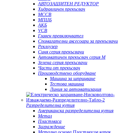
АВТОЗАЩИТЕН РЕДУКТОР
Хидравличен прекъсвач
MCCB
МПЦБ
АКБ
VCB
Главен превключвател
Спомагателни аксесоари за прекъсвачи
Реклоузер
Синя серия прекъсвачи
Автоматичен прекъсвач серия M
Зелена серия прекъсвачи
Части от прекъсвач
Производствено оборудване
Машина за шприцване
Тестова машина
Линия за автоматизация
Разпределителна кутия
Американска разпределителна кутия
Метал
Пластмаса
Заграждение
Метална основа Пластмасов капак