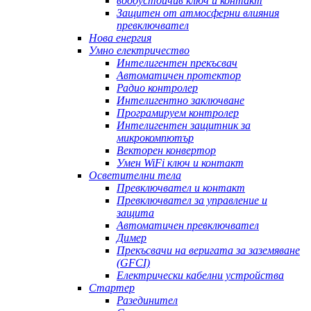
водоустойчив ключ и контакт
Защитен от атмосферни влияния
превключвател
Нова енергия
Умно електричество
Интелигентен прекъсвач
Автоматичен протектор
Радио контролер
Интелигентно заключване
Програмируем контролер
Интелигентен защитник за
микрокомпютър
Векторен конвертор
Умен WiFi ключ и контакт
Осветителни тела
Превключвател и контакт
Превключвател за управление и
защита
Автоматичен превключвател
Димер
Прекъсвачи на веригата за заземяване
(GFCI)
Електрически кабелни устройства
Стартер
Разединител