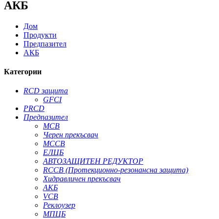
АКБ
Дом
Продукти
Предпазител
АКБ
Категории
RCD защита
GFCI
PRCD
Предпазител
MCB
Черен прекъсвач
MCCB
ЕЛЦБ
АВТОЗАЩИТЕН РЕДУКТОР
RCCB (Протекционно-резонансна защита)
Хидравличен прекъсвач
АКБ
VCB
Реклоузер
МПЦБ