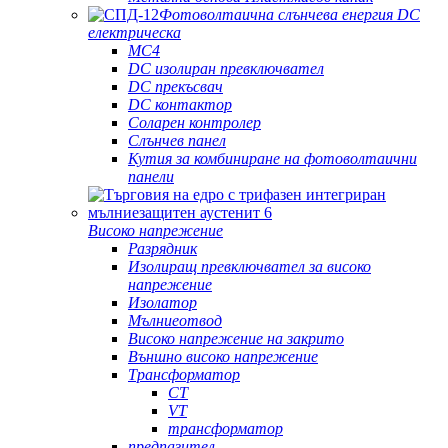
Фотоволтаична слънчева енергия DC
електрическа
MC4
DC изолиран превключвател
DC прекъсвач
DC контактор
Соларен контролер
Слънчев панел
Кутия за комбиниране на фотоволтаични
панели
Високо напрежение
Разрядник
Изолиращ превключвател за високо
напрежение
Изолатор
Мълниеотвод
Високо напрежение на закрито
Външно високо напрежение
Трансформатор
CT
VT
трансформатор
предпазител