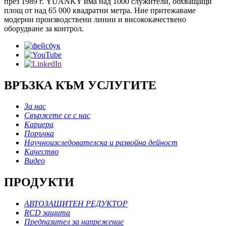
през 1989 г. YUANKY има над 1000 служители, обхващащи
площ от над 65 000 квадратни метра. Ние притежаваме
модерни производствени линии и висококачествено
оборудване за контрол.
ВРЪЗКА КЪМ УСЛУГИТЕ
За нас
Свържете се с нас
Кариера
Поръчка
Научноизследователска и развойна дейност
Качество
Видео
ПРОДУКТИ
АВТОЗАЩИТЕН РЕДУКТОР
RCD защита
Предпазител за напрежение