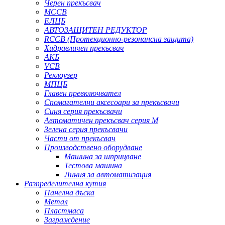
Черен прекъсвач
MCCB
ЕЛЦБ
АВТОЗАЩИТЕН РЕДУКТОР
RCCB (Протекционно-резонансна защита)
Хидравличен прекъсвач
АКБ
VCB
Реклоузер
МПЦБ
Главен превключвател
Спомагателни аксесоари за прекъсвачи
Синя серия прекъсвачи
Автоматичен прекъсвач серия M
Зелена серия прекъсвачи
Части от прекъсвач
Производствено оборудване
Машина за шприцване
Тестова машина
Линия за автоматизация
Разпределителна кутия
Панелна дъска
Метал
Пластмаса
Заграждение