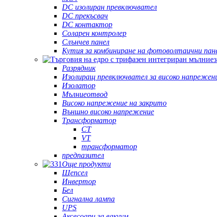
DC изолиран превключвател
DC прекъсвач
DC контактор
Соларен контролер
Слънчев панел
Кутия за комбиниране на фотоволтаични пан
Разрядник
Изолиращ превключвател за високо напрежен
Изолатор
Мълниеотвод
Високо напрежение на закрито
Външно високо напрежение
Трансформатор
CT
VT
трансформатор
предпазител
Още продукти
Щепсел
Инвертор
Бел
Сигнална лампа
UPS
Аксесоари за вакуум