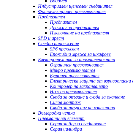
Водомер
Индустриален щепселен съединител
Фотоелектричен превключвател
Предпазител
Предпазител
Държач за предпазител
Изключване на предпазителя
SPD и арест
Средно напрежение
SF6 прекъсвач
Епоксидна мрежа за шкафове
Електротехника за промишлеността
Ограничен превключвател
Микро превключвател
Бутонен превключвател
Електрическа защита от взривоопасни
Контролер на захранването
Ножов превключвател
Скоба за опъване и скоба за окачване
Силов монтаж
Скоба за пиърсинг на конектора
Въглеродна четка
Пневматичен елемент
Серия за бързо съединяване
Серия цилиндри