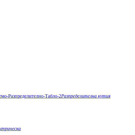
Разпределителна кутия
ктрическа