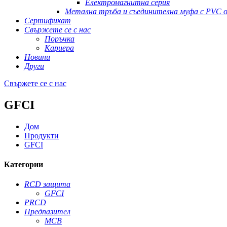
Електромагнитна серия
Метална тръба и съединителна муфа с PVC о
Сертификат
Свържете се с нас
Поръчка
Кариера
Новини
Други
Свържете се с нас
GFCI
Дом
Продукти
GFCI
Категории
RCD защита
GFCI
PRCD
Предпазител
MCB