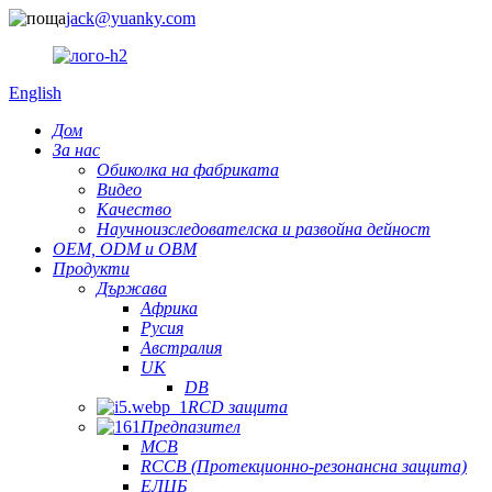
jack@yuanky.com
English
Дом
За нас
Обиколка на фабриката
Видео
Качество
Научноизследователска и развойна дейност
OEM, ODM и OBM
Продукти
Държава
Африка
Русия
Австралия
UK
DB
RCD защита
Предпазител
MCB
RCCB (Протекционно-резонансна защита)
ЕЛЦБ