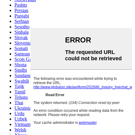
Pashto
Persian
Punjabi
Serbian
Sesotho
Sinhala
Slovak
Slovenian
Somali
Samoan
Scots Gaelic
Shona
Sindhi
Sundanese
Swahili
Tajik
Tamil
Telugu
Thai
Ukrainian
Urdu
Uzbek
Vietnamese
Welsh