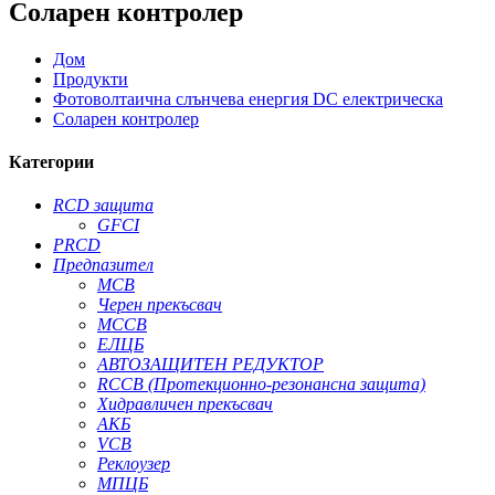
Соларен контролер
Дом
Продукти
Фотоволтаична слънчева енергия DC електрическа
Соларен контролер
Категории
RCD защита
GFCI
PRCD
Предпазител
MCB
Черен прекъсвач
MCCB
ЕЛЦБ
АВТОЗАЩИТЕН РЕДУКТОР
RCCB (Протекционно-резонансна защита)
Хидравличен прекъсвач
АКБ
VCB
Реклоузер
МПЦБ