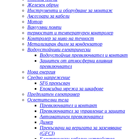
Железен обръч
Инструменти и оборудване за монтаж
Аксесоари за кабели
Мотор
Вакуумни помпи
термостат и температурен контролер
Контролер за ниво на течност
Метализиран филм за кондензатор
Водоустойчиви електрически
Водоустойчив превключвател и контакт
Защитен от атмосферни влияния
превключвател
Нова енергия
Средно напрежение
SF6 прекъсвач
Епоксидна мрежа за шкафове
Предплатен електромер
Осветителни тела
Превключвател и контакт
Превключвател за управление и защита
Автоматичен превключвател
Димер
Прекъсвачи на веригата за заземяване
(GFCI)
Електрически кабелни устройства