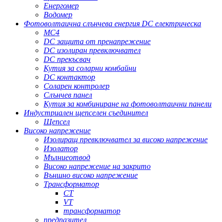
Енергомер
Водомер
Фотоволтаична слънчева енергия DC електрическа
MC4
DC защита от пренапрежение
DC изолиран превключвател
DC прекъсвач
Кутия за соларни комбайни
DC контактор
Соларен контролер
Слънчев панел
Кутия за комбиниране на фотоволтаични панели
Индустриален щепселен съединител
Щепсел
Високо напрежение
Изолиращ превключвател за високо напрежение
Изолатор
Мълниеотвод
Високо напрежение на закрито
Външно високо напрежение
Трансформатор
CT
VT
трансформатор
предпазител