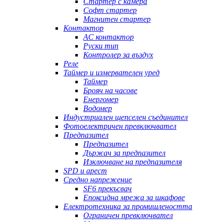
Стартер с камера
Софт стартер
Магнитен стартер
Контактор
AC контактор
Руски тип
Контролер за въздух
Реле
Таймер и измервателен уред
Таймер
Брояч на часове
Енергомер
Водомер
Индустриален щепселен съединител
Фотоелектричен превключвател
Предпазител
Предпазител
Държач за предпазител
Изключване на предпазителя
SPD и арест
Средно напрежение
SF6 прекъсвач
Епоксидна мрежа за шкафове
Електротехника за промишлеността
Ограничен превключвател