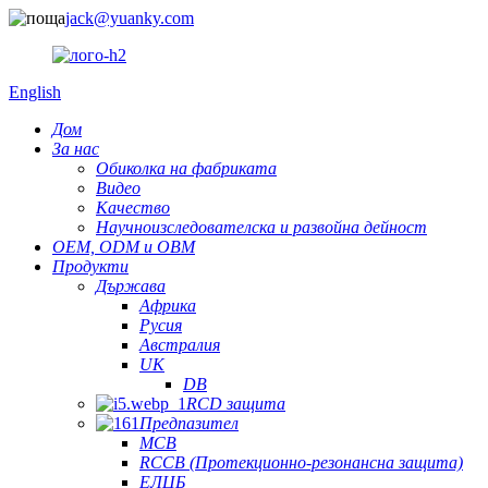
jack@yuanky.com
English
Дом
За нас
Обиколка на фабриката
Видео
Качество
Научноизследователска и развойна дейност
OEM, ODM и OBM
Продукти
Държава
Африка
Русия
Австралия
UK
DB
RCD защита
Предпазител
MCB
RCCB (Протекционно-резонансна защита)
ЕЛЦБ