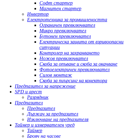
Софт стартер
Магнитен стартер
Инвертор
Електротехника за промишлеността
Ограничен превключвател
Микро превключвател
Бутонен превключвател
Електрическа защита от взривоопасни
ситуации
Контролер на захранването
Ножов превключвател
Скоба за опъване и скоба за окачване
Фотоелектричен превключвател
Силов монтаж
Скоба за пиърсинг на конектора
Предпазител за напрежение
SPD и арест
Разрядник
Предпазител
Предпазител
Държач за предпазител
Изключване на предпазителя
Таймер и измервателен уред
Таймер
Брояч на часове