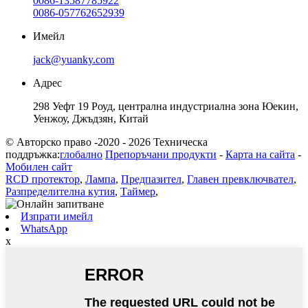
0086-13587785922
0086-057762652939
Имейл
jack@yuanky.com
Адрес
298 Уефт 19 Роуд, централна индустриална зона Юекин,
Уенжоу, Джъдзян, Китай
© Авторско право -2020 - 2026 Техническа
поддръжка:
глобално
Препоръчани продукти
-
Карта на сайта
-
Мобилен сайт
RCD протектор
,
Лампа
,
Предпазител
,
Главен превключвател
,
Разпределителна кутия
,
Таймер
,
Изпрати имейл
WhatsApp
x