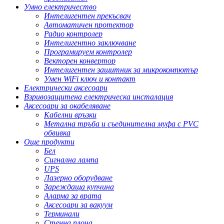
Умно електричество
Интелигентен прекъсвач
Автоматичен протектор
Радио контролер
Интелигентно заключване
Програмируем контролер
Векторен конвертор
Интелигентен защитник за микрокомпютър
Умен WiFi ключ и контакт
Електрически аксесоари
Взривозащитена електрическа инсталация
Аксесоари за окабеляване
Кабелни връзки
Метална тръба и съединителна муфа с PVC
обвивка
Още продукти
Бел
Сигнална лампа
UPS
Лазерно оборудване
Зареждаща купчина
Аларма за врата
Аксесоари за вакуум
Терминали
Стенна плоча