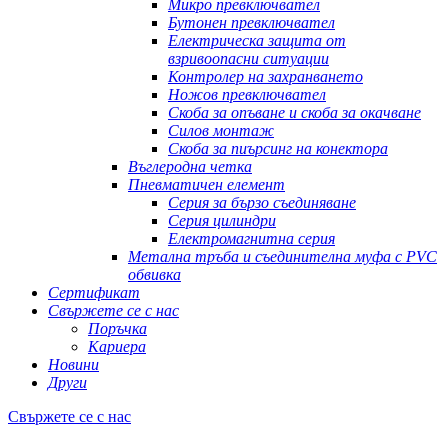
Микро превключвател
Бутонен превключвател
Електрическа защита от
взривоопасни ситуации
Контролер на захранването
Ножов превключвател
Скоба за опъване и скоба за окачване
Силов монтаж
Скоба за пиърсинг на конектора
Въглеродна четка
Пневматичен елемент
Серия за бързо съединяване
Серия цилиндри
Електромагнитна серия
Метална тръба и съединителна муфа с PVC
обвивка
Сертификат
Свържете се с нас
Поръчка
Кариера
Новини
Други
Свържете се с нас