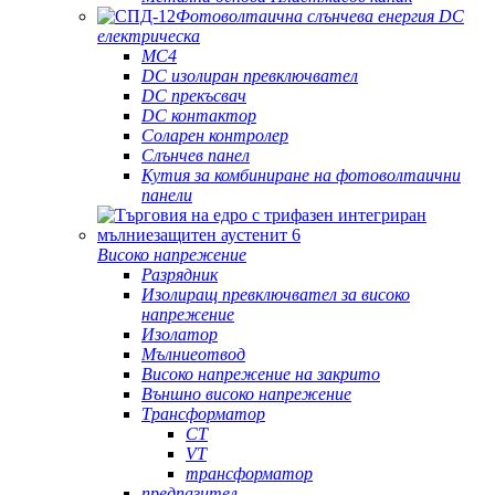
Фотоволтаична слънчева енергия DC
електрическа
MC4
DC изолиран превключвател
DC прекъсвач
DC контактор
Соларен контролер
Слънчев панел
Кутия за комбиниране на фотоволтаични
панели
Високо напрежение
Разрядник
Изолиращ превключвател за високо
напрежение
Изолатор
Мълниеотвод
Високо напрежение на закрито
Външно високо напрежение
Трансформатор
CT
VT
трансформатор
предпазител