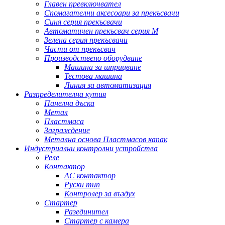
Главен превключвател
Спомагателни аксесоари за прекъсвачи
Синя серия прекъсвачи
Автоматичен прекъсвач серия M
Зелена серия прекъсвачи
Части от прекъсвач
Производствено оборудване
Машина за шприцване
Тестова машина
Линия за автоматизация
Разпределителна кутия
Панелна дъска
Метал
Пластмаса
Заграждение
Метална основа Пластмасов капак
Индустриални контролни устройства
Реле
Контактор
AC контактор
Руски тип
Контролер за въздух
Стартер
Разединител
Стартер с камера