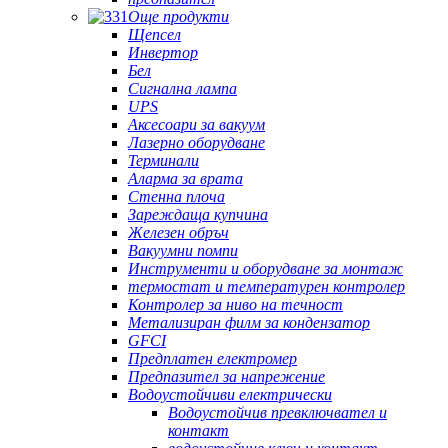
Още продукти
Щепсел
Инвертор
Бел
Сигнална лампа
UPS
Аксесоари за вакуум
Лазерно оборудване
Терминали
Аларма за врата
Стенна плоча
Зареждаща купчина
Железен обръч
Вакуумни помпи
Инструменти и оборудване за монтаж
термостат и температурен контролер
Контролер за ниво на течност
Метализиран филм за кондензатор
GFCI
Предплатен електромер
Предпазител за напрежение
Водоустойчиви електрически
Водоустойчив превключвател и
контакт