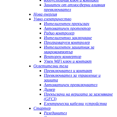
водоустойчив ключ и контакт
Защитен от атмосферни влияния
превключвател
Нова енергия
Умно електричество
Интелигентен прекъсвач
Автоматичен протектор
Радио контролер
Интелигентно заключване
Програмируем контролер
Интелигентен защитник за
микрокомпютър
Векторен конвертор
Умен WiFi ключ и контакт
Осветителни тела
Превключвател и контакт
Превключвател за управление и
защита
Автоматичен превключвател
Димер
Прекъсвачи на веригата за заземяване
(GFCI)
Електрически кабелни устройства
Стартер
Разединител