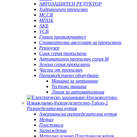
АВТОЗАЩИТЕН РЕДУКТОР
Хидравличен прекъсвач
MCCB
МПЦБ
АКБ
VCB
Главен превключвател
Спомагателни аксесоари за прекъсвачи
Реклоузер
Синя серия прекъсвачи
Автоматичен прекъсвач серия M
Зелена серия прекъсвачи
Части от прекъсвач
Производствено оборудване
Машина за шприцване
Тестова машина
Линия за автоматизация
Разпределителна кутия
Американска разпределителна кутия
Метал
Пластмаса
Заграждение
Метална основа Пластмасов капак