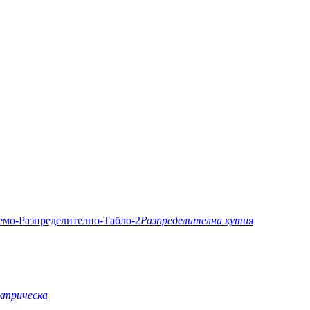
Разпределителна кутия
ктрическа