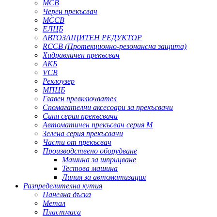
MCB
Черен прекъсвач
MCCB
ЕЛЦБ
АВТОЗАЩИТЕН РЕДУКТОР
RCCB (Протекционно-резонансна защита)
Хидравличен прекъсвач
АКБ
VCB
Реклоузер
МПЦБ
Главен превключвател
Спомагателни аксесоари за прекъсвачи
Синя серия прекъсвачи
Автоматичен прекъсвач серия M
Зелена серия прекъсвачи
Части от прекъсвач
Производствено оборудване
Машина за шприцване
Тестова машина
Линия за автоматизация
Разпределителна кутия
Панелна дъска
Метал
Пластмаса