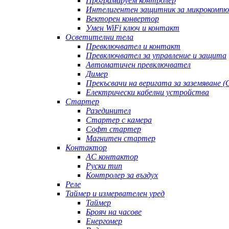
Програмируем контролер
Интелигентен защитник за микрокомп
Векторен конвертор
Умен WiFi ключ и контакт
Осветителни тела
Превключвател и контакт
Превключвател за управление и защита
Автоматичен превключвател
Димер
Прекъсвачи на веригата за заземяване (
Електрически кабелни устройства
Стартер
Разединител
Стартер с камера
Софт стартер
Магнитен стартер
Контактор
AC контактор
Руски тип
Контролер за въздух
Реле
Таймер и измервателен уред
Таймер
Брояч на часове
Енергомер