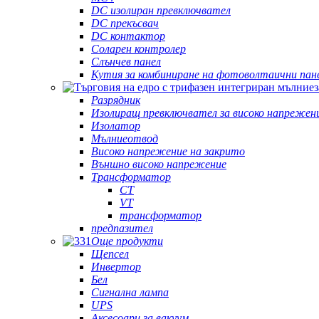
DC изолиран превключвател
DC прекъсвач
DC контактор
Соларен контролер
Слънчев панел
Кутия за комбиниране на фотоволтаични пан
Разрядник
Изолиращ превключвател за високо напрежен
Изолатор
Мълниеотвод
Високо напрежение на закрито
Външно високо напрежение
Трансформатор
CT
VT
трансформатор
предпазител
Още продукти
Щепсел
Инвертор
Бел
Сигнална лампа
UPS
Аксесоари за вакуум