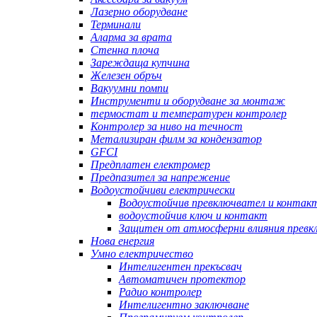
Лазерно оборудване
Терминали
Аларма за врата
Стенна плоча
Зареждаща купчина
Железен обръч
Вакуумни помпи
Инструменти и оборудване за монтаж
термостат и температурен контролер
Контролер за ниво на течност
Метализиран филм за кондензатор
GFCI
Предплатен електромер
Предпазител за напрежение
Водоустойчиви електрически
Водоустойчив превключвател и контак
водоустойчив ключ и контакт
Защитен от атмосферни влияния превк
Нова енергия
Умно електричество
Интелигентен прекъсвач
Автоматичен протектор
Радио контролер
Интелигентно заключване