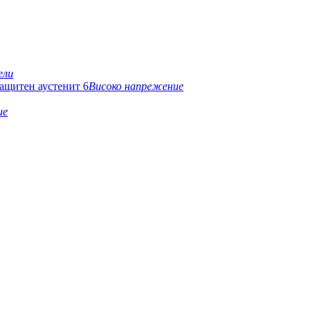
ели
Високо напрежение
ие