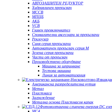
АВТОЗАЩИТЕН РЕДУКТОР
Хидравличен прекъсвач
MCCB
МПЦБ
АКБ
VCB
Главен превключвател
Спомагателни аксесоари за прекъсвачи
Реклоузер
Синя серия прекъсвачи
Автоматичен прекъсвач серия M
Зелена серия прекъсвачи
Части от прекъсвач
Производствено оборудване
Машина за шприцване
Тестова машина
Линия за автоматизация
Американска разпределителна кутия
Метал
Пластмаса
Заграждение
Метална основа Пластмасов капак
Фотоволтаична слънчева енергия DC еле
MC4