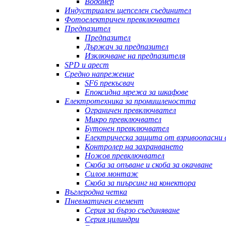
Водомер
Индустриален щепселен съединител
Фотоелектричен превключвател
Предпазител
Предпазител
Държач за предпазител
Изключване на предпазителя
SPD и арест
Средно напрежение
SF6 прекъсвач
Епоксидна мрежа за шкафове
Електротехника за промишлеността
Ограничен превключвател
Микро превключвател
Бутонен превключвател
Електрическа защита от взривоопасни
Контролер на захранването
Ножов превключвател
Скоба за опъване и скоба за окачване
Силов монтаж
Скоба за пиърсинг на конектора
Въглеродна четка
Пневматичен елемент
Серия за бързо съединяване
Серия цилиндри