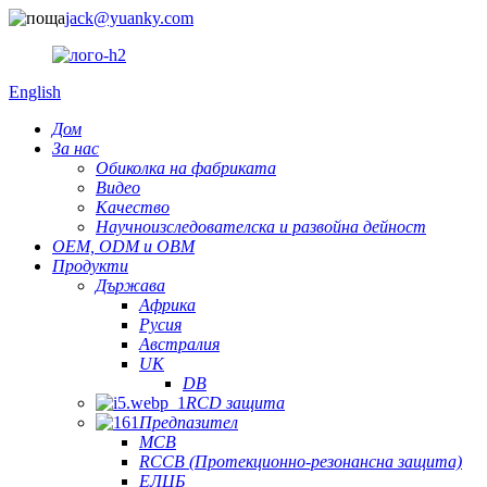
jack@yuanky.com
English
Дом
За нас
Обиколка на фабриката
Видео
Качество
Научноизследователска и развойна дейност
OEM, ODM и OBM
Продукти
Държава
Африка
Русия
Австралия
UK
DB
RCD защита
Предпазител
MCB
RCCB (Протекционно-резонансна защита)
ЕЛЦБ