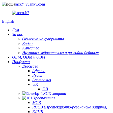
jack@yuanky.com
English
Дом
За нас
Обиколка на фабриката
Видео
Качество
Научноизследователска и развойна дейност
OEM, ODM и OBM
Продукти
Държава
Африка
Русия
Австралия
UK
DB
RCD защита
Предпазител
MCB
RCCB (Протекционно-резонансна защита)
ЕЛЦБ