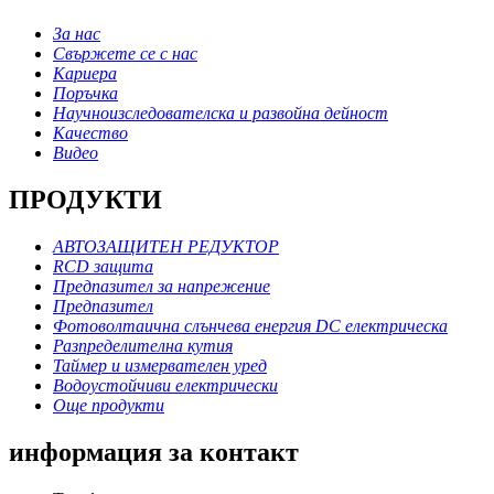
За нас
Свържете се с нас
Кариера
Поръчка
Научноизследователска и развойна дейност
Качество
Видео
ПРОДУКТИ
АВТОЗАЩИТЕН РЕДУКТОР
RCD защита
Предпазител за напрежение
Предпазител
Фотоволтаична слънчева енергия DC електрическа
Разпределителна кутия
Таймер и измервателен уред
Водоустойчиви електрически
Още продукти
информация за контакт