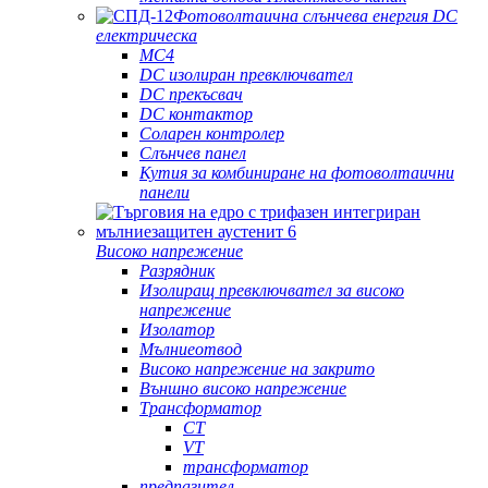
Фотоволтаична слънчева енергия DC
електрическа
MC4
DC изолиран превключвател
DC прекъсвач
DC контактор
Соларен контролер
Слънчев панел
Кутия за комбиниране на фотоволтаични
панели
Високо напрежение
Разрядник
Изолиращ превключвател за високо
напрежение
Изолатор
Мълниеотвод
Високо напрежение на закрито
Външно високо напрежение
Трансформатор
CT
VT
трансформатор
предпазител