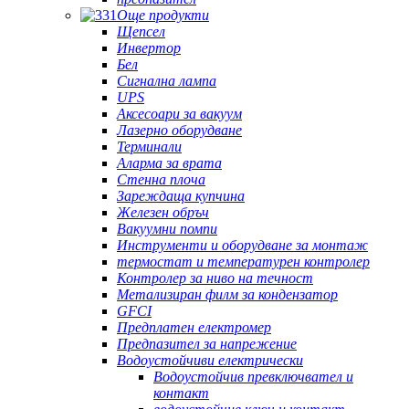
Още продукти
Щепсел
Инвертор
Бел
Сигнална лампа
UPS
Аксесоари за вакуум
Лазерно оборудване
Терминали
Аларма за врата
Стенна плоча
Зареждаща купчина
Железен обръч
Вакуумни помпи
Инструменти и оборудване за монтаж
термостат и температурен контролер
Контролер за ниво на течност
Метализиран филм за кондензатор
GFCI
Предплатен електромер
Предпазител за напрежение
Водоустойчиви електрически
Водоустойчив превключвател и
контакт