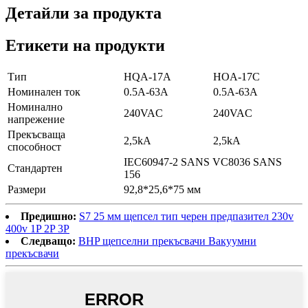
Детайли за продукта
Етикети на продукти
Тип
HQA-17A
HOA-17C
Номинален ток
0.5A-63A
0.5A-63A
Номинално
240VAC
240VAC
напрежение
Прекъсваща
2,5kA
2,5kA
способност
IEC60947-2 SANS VC8036 SANS
Стандартен
156
Размери
92,8*25,6*75 мм
Предишно:
S7 25 мм щепсел тип черен предпазител 230v
400v 1P 2P 3P
Следващо:
BHP щепселни прекъсвачи Вакуумни
прекъсвачи