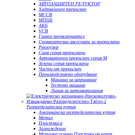
АВТОЗАЩИТЕН РЕДУКТОР
Хидравличен прекъсвач
MCCB
МПЦБ
АКБ
VCB
Главен превключвател
Спомагателни аксесоари за прекъсвачи
Реклоузер
Синя серия прекъсвачи
Автоматичен прекъсвач серия M
Зелена серия прекъсвачи
Части от прекъсвач
Производствено оборудване
Машина за шприцване
Тестова машина
Линия за автоматизация
Разпределителна кутия
Американска разпределителна кутия
Метал
Пластмаса
Заграждение
Метална основа Пластмасов капак