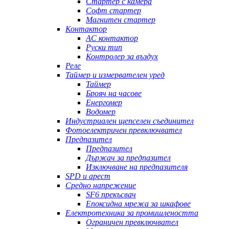
Стартер с камера
Софт стартер
Магнитен стартер
Контактор
AC контактор
Руски тип
Контролер за въздух
Реле
Таймер и измервателен уред
Таймер
Брояч на часове
Енергомер
Водомер
Индустриален щепселен съединител
Фотоелектричен превключвател
Предпазител
Предпазител
Държач за предпазител
Изключване на предпазителя
SPD и арест
Средно напрежение
SF6 прекъсвач
Епоксидна мрежа за шкафове
Електротехника за промишлеността
Ограничен превключвател