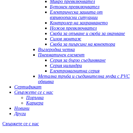
Микро превключвател
Бутонен превключвател
Електрическа защита от
взривоопасни ситуации
Контролер на захранването
Ножов превключвател
Скоба за опъване и скоба за окачване
Силов монтаж
Скоба за пиърсинг на конектора
Въглеродна четка
Пневматичен елемент
Серия за бързо съединяване
Серия цилиндри
Електромагнитна серия
Метална тръба и съединителна муфа с PVC
обвивка
Сертификат
Свържете се с нас
Поръчка
Кариера
Новини
Други
Свържете се с нас