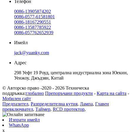
Телефон
0086-13905874202
0086-0577-61581801
0086-18167290551
0086-13587785922
0086-057762652939
Имейл
jack@yuanky.com
Адрес
298 Уефт 19 Роуд, централна индустриална зона Юекин,
Уенжоу, Джъдзян, Китай
© Авторско право -2020 - 2026 Техническа
поддръжка:
глобално
Препоръчани продукти
-
Карта на сайта
-
Мобилен сайт
Предпазител
,
Разпределителна кутия
,
Лампа
,
Главен
превключвател
,
Таймер
,
RCD протектор
,
Изпрати имейл
WhatsApp
x