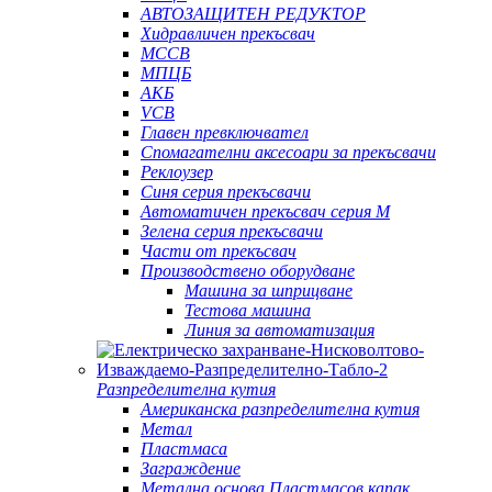
АВТОЗАЩИТЕН РЕДУКТОР
Хидравличен прекъсвач
MCCB
МПЦБ
АКБ
VCB
Главен превключвател
Спомагателни аксесоари за прекъсвачи
Реклоузер
Синя серия прекъсвачи
Автоматичен прекъсвач серия M
Зелена серия прекъсвачи
Части от прекъсвач
Производствено оборудване
Машина за шприцване
Тестова машина
Линия за автоматизация
Разпределителна кутия
Американска разпределителна кутия
Метал
Пластмаса
Заграждение
Метална основа Пластмасов капак