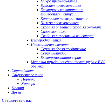
Микро превключвател
Бутонен превключвател
Електрическа защита от
взривоопасни ситуации
Контролер на захранването
Ножов превключвател
Скоба за опъване и скоба за окачване
Силов монтаж
Скоба за пиърсинг на конектора
Въглеродна четка
Пневматичен елемент
Серия за бързо съединяване
Серия цилиндри
Електромагнитна серия
Метална тръба и съединителна муфа с PVC
обвивка
Сертификат
Свържете се с нас
Поръчка
Кариера
Новини
Други
Свържете се с нас