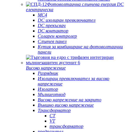
Фотоволтаична слънчева енергия DC
електрическа
MC4
DC изолиран превключвател
DC прекъсвач
DC контактор
Соларен контролер
Слънчев панел
Кутия за комбиниране на фотоволтаични
панели
Високо напрежение
Разрядник
Изолиращ превключвател за високо
напрежение
Изолатор
Мълниеотвод
Високо напрежение на закрито
Външно високо напрежение
Трансформатор
CT
VT
трансформатор
предпазител