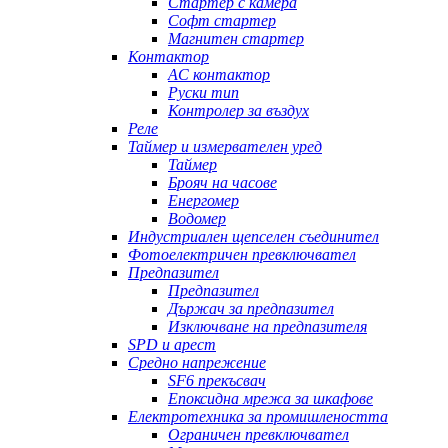
Стартер с камера
Софт стартер
Магнитен стартер
Контактор
AC контактор
Руски тип
Контролер за въздух
Реле
Таймер и измервателен уред
Таймер
Брояч на часове
Енергомер
Водомер
Индустриален щепселен съединител
Фотоелектричен превключвател
Предпазител
Предпазител
Държач за предпазител
Изключване на предпазителя
SPD и арест
Средно напрежение
SF6 прекъсвач
Епоксидна мрежа за шкафове
Електротехника за промишлеността
Ограничен превключвател