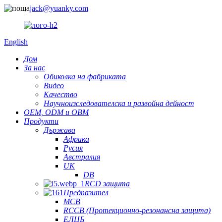
jack@yuanky.com
English
Дом
За нас
Обиколка на фабриката
Видео
Качество
Научноизследователска и развойна дейност
OEM, ODM и OBM
Продукти
Държава
Африка
Русия
Австралия
UK
DB
RCD защита
Предпазител
MCB
RCCB (Протекционно-резонансна защита)
ЕЛЦБ