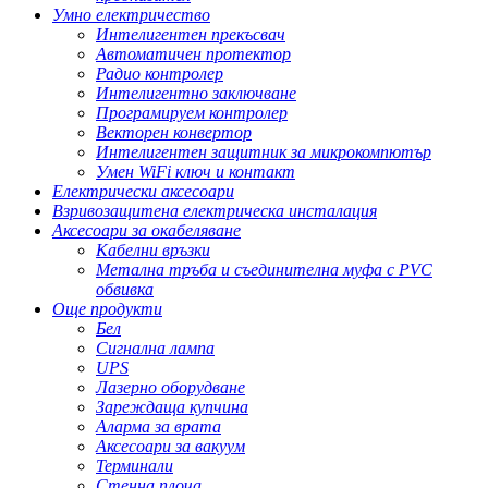
Умно електричество
Интелигентен прекъсвач
Автоматичен протектор
Радио контролер
Интелигентно заключване
Програмируем контролер
Векторен конвертор
Интелигентен защитник за микрокомпютър
Умен WiFi ключ и контакт
Електрически аксесоари
Взривозащитена електрическа инсталация
Аксесоари за окабеляване
Кабелни връзки
Метална тръба и съединителна муфа с PVC
обвивка
Още продукти
Бел
Сигнална лампа
UPS
Лазерно оборудване
Зареждаща купчина
Аларма за врата
Аксесоари за вакуум
Терминали
Стенна плоча