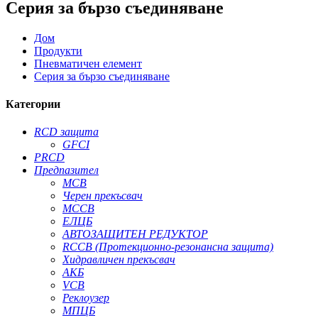
Серия за бързо съединяване
Дом
Продукти
Пневматичен елемент
Серия за бързо съединяване
Категории
RCD защита
GFCI
PRCD
Предпазител
MCB
Черен прекъсвач
MCCB
ЕЛЦБ
АВТОЗАЩИТЕН РЕДУКТОР
RCCB (Протекционно-резонансна защита)
Хидравличен прекъсвач
АКБ
VCB
Реклоузер
МПЦБ