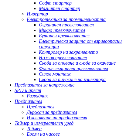
Софт стартер
Магнитен стартер
Инвертор
Електротехника за промишлеността
Ограничен превключвател
Микро превключвател
Бутонен превключвател
Електрическа защита от взривоопасни
ситуации
Контролер на захранването
Ножов превключвател
Скоба за опъване и скоба за окачване
Фотоелектричен превключвател
Силов монтаж
Скоба за пиърсинг на конектора
Предпазител за напрежение
SPD и арест
Разрядник
Предпазител
Предпазител
Държач за предпазител
Изключване на предпазителя
Таймер и измервателен уред
Таймер
Брояч на часове