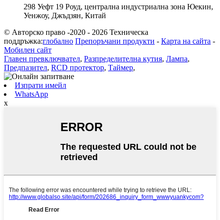
298 Уефт 19 Роуд, централна индустриална зона Юекин,
Уенжоу, Джъдзян, Китай
© Авторско право -2020 - 2026 Техническа
поддръжка:
глобално
Препоръчани продукти
-
Карта на сайта
-
Мобилен сайт
Главен превключвател
,
Разпределителна кутия
,
Лампа
,
Предпазител
,
RCD протектор
,
Таймер
,
Изпрати имейл
WhatsApp
x