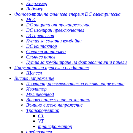
Енергомер
Водомер
Фотоволтаична слънчева енергия DC електрическа
MC4
DC защита от пренапрежение
DC изолиран превключвател
DC прекъсвач
Кутия за соларни комбайни
DC контактор
Соларен контролер
Слънчев панел
Кутия за комбиниране на фотоволтаични панели
Индустриален щепселен съединител
Щепсел
Високо напрежение
Изолиращ превключвател за високо напрежение
Изолатор
Мълниеотвод
Високо напрежение на закрито
Външно високо напрежение
Трансформатор
CT
VT
трансформатор
предпазител