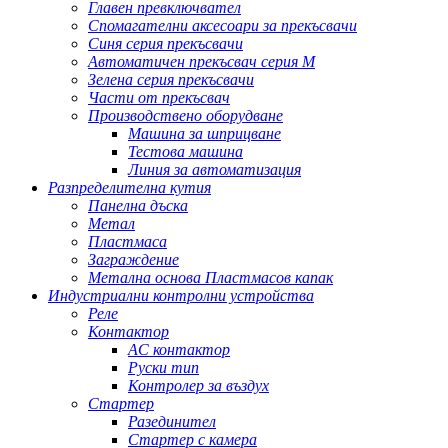
Главен превключвател
Спомагателни аксесоари за прекъсвачи
Синя серия прекъсвачи
Автоматичен прекъсвач серия M
Зелена серия прекъсвачи
Части от прекъсвач
Производствено оборудване
Машина за шприцване
Тестова машина
Линия за автоматизация
Разпределителна кутия
Панелна дъска
Метал
Пластмаса
Заграждение
Метална основа Пластмасов капак
Индустриални контролни устройства
Реле
Контактор
AC контактор
Руски тип
Контролер за въздух
Стартер
Разединител
Стартер с камера