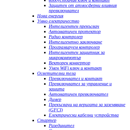
водоустойчив ключ и контакт
Защитен от атмосферни влияния
превключвател
Нова енергия
Умно електричество
Интелигентен прекъсвач
Автоматичен протектор
Радио контролер
Интелигентно заключване
Програмируем контролер
Интелигентен защитник за
микрокомпютър
Векторен конвертор
Умен WiFi ключ и контакт
Осветителни тела
Превключвател и контакт
Превключвател за управление и
защита
Автоматичен превключвател
Димер
Прекъсвачи на веригата за заземяване
(GFCI)
Електрически кабелни устройства
Стартер
Разединител