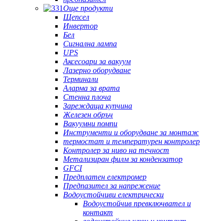
Още продукти
Щепсел
Инвертор
Бел
Сигнална лампа
UPS
Аксесоари за вакуум
Лазерно оборудване
Терминали
Аларма за врата
Стенна плоча
Зареждаща купчина
Железен обръч
Вакуумни помпи
Инструменти и оборудване за монтаж
термостат и температурен контролер
Контролер за ниво на течност
Метализиран филм за кондензатор
GFCI
Предплатен електромер
Предпазител за напрежение
Водоустойчиви електрически
Водоустойчив превключвател и
контакт