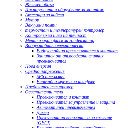
Железен обръч
Инструменти и оборудване за монтаж
Аксесоари за кабели
Мотор
Вакуумни помпи
термостат и температурен контролер
Контролер за ниво на течност
Метализиран филм за кондензатор
Водоустойчиви електрически
Водоустойчив превключвател и контакт
Защитен от атмосферни влияния
превключвател
Нова енергия
Средно напрежение
SF6 прекъсвач
Епоксидна мрежа за шкафове
Предплатен електромер
Осветителни тела
Превключвател и контакт
Превключвател за управление и защита
Автоматичен превключвател
Димер
Прекъсвачи на веригата за заземяване
(GFCI)
Електрически кабелни устройства