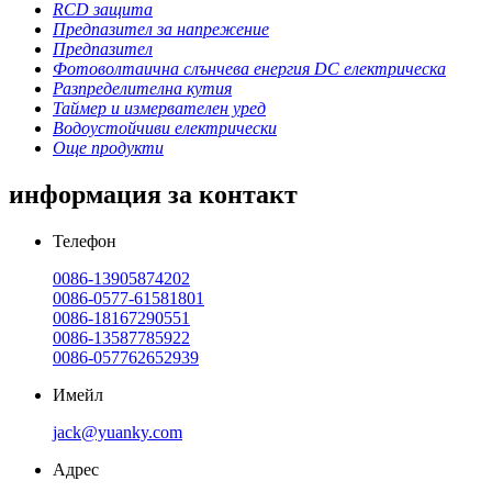
RCD защита
Предпазител за напрежение
Предпазител
Фотоволтаична слънчева енергия DC електрическа
Разпределителна кутия
Таймер и измервателен уред
Водоустойчиви електрически
Още продукти
информация за контакт
Телефон
0086-13905874202
0086-0577-61581801
0086-18167290551
0086-13587785922
0086-057762652939
Имейл
jack@yuanky.com
Адрес