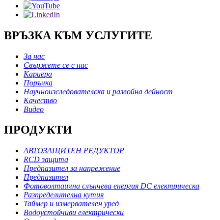
ВРЪЗКА КЪМ УСЛУГИТЕ
За нас
Свържете се с нас
Кариера
Поръчка
Научноизследователска и развойна дейност
Качество
Видео
ПРОДУКТИ
АВТОЗАЩИТЕН РЕДУКТОР
RCD защита
Предпазител за напрежение
Предпазител
Фотоволтаична слънчева енергия DC електрическа
Разпределителна кутия
Таймер и измервателен уред
Водоустойчиви електрически