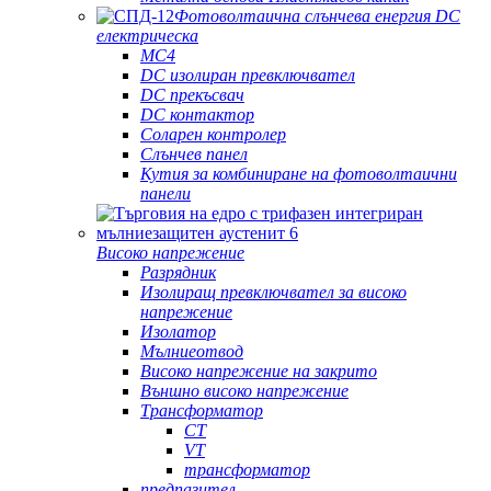
Фотоволтаична слънчева енергия DC
електрическа
MC4
DC изолиран превключвател
DC прекъсвач
DC контактор
Соларен контролер
Слънчев панел
Кутия за комбиниране на фотоволтаични
панели
Високо напрежение
Разрядник
Изолиращ превключвател за високо
напрежение
Изолатор
Мълниеотвод
Високо напрежение на закрито
Външно високо напрежение
Трансформатор
CT
VT
трансформатор
предпазител