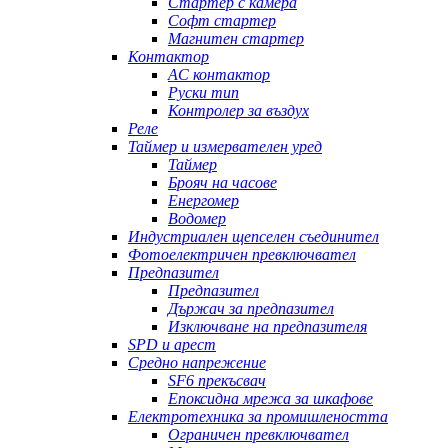
Стартер с камера
Софт стартер
Магнитен стартер
Контактор
AC контактор
Руски тип
Контролер за въздух
Реле
Таймер и измервателен уред
Таймер
Брояч на часове
Енергомер
Водомер
Индустриален щепселен съединител
Фотоелектричен превключвател
Предпазител
Предпазител
Държач за предпазител
Изключване на предпазителя
SPD и арест
Средно напрежение
SF6 прекъсвач
Епоксидна мрежа за шкафове
Електротехника за промишлеността
Ограничен превключвател