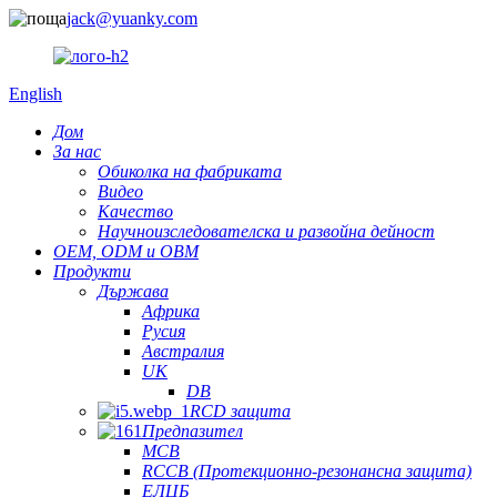
jack@yuanky.com
English
Дом
За нас
Обиколка на фабриката
Видео
Качество
Научноизследователска и развойна дейност
OEM, ODM и OBM
Продукти
Държава
Африка
Русия
Австралия
UK
DB
RCD защита
Предпазител
MCB
RCCB (Протекционно-резонансна защита)
ЕЛЦБ