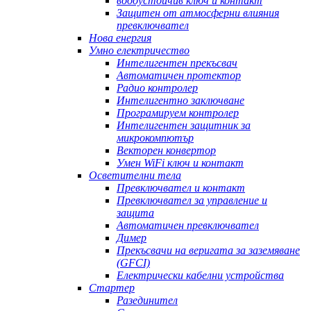
водоустойчив ключ и контакт
Защитен от атмосферни влияния
превключвател
Нова енергия
Умно електричество
Интелигентен прекъсвач
Автоматичен протектор
Радио контролер
Интелигентно заключване
Програмируем контролер
Интелигентен защитник за
микрокомпютър
Векторен конвертор
Умен WiFi ключ и контакт
Осветителни тела
Превключвател и контакт
Превключвател за управление и
защита
Автоматичен превключвател
Димер
Прекъсвачи на веригата за заземяване
(GFCI)
Електрически кабелни устройства
Стартер
Разединител