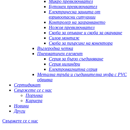
Микро превключвател
Бутонен превключвател
Електрическа защита от
взривоопасни ситуации
Контролер на захранването
Ножов превключвател
Скоба за опъване и скоба за окачване
Силов монтаж
Скоба за пиърсинг на конектора
Въглеродна четка
Пневматичен елемент
Серия за бързо съединяване
Серия цилиндри
Електромагнитна серия
Метална тръба и съединителна муфа с PVC
обвивка
Сертификат
Свържете се с нас
Поръчка
Кариера
Новини
Други
Свържете се с нас