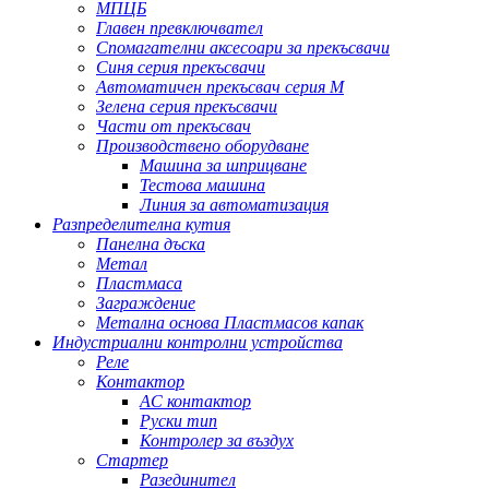
МПЦБ
Главен превключвател
Спомагателни аксесоари за прекъсвачи
Синя серия прекъсвачи
Автоматичен прекъсвач серия M
Зелена серия прекъсвачи
Части от прекъсвач
Производствено оборудване
Машина за шприцване
Тестова машина
Линия за автоматизация
Разпределителна кутия
Панелна дъска
Метал
Пластмаса
Заграждение
Метална основа Пластмасов капак
Индустриални контролни устройства
Реле
Контактор
AC контактор
Руски тип
Контролер за въздух
Стартер
Разединител