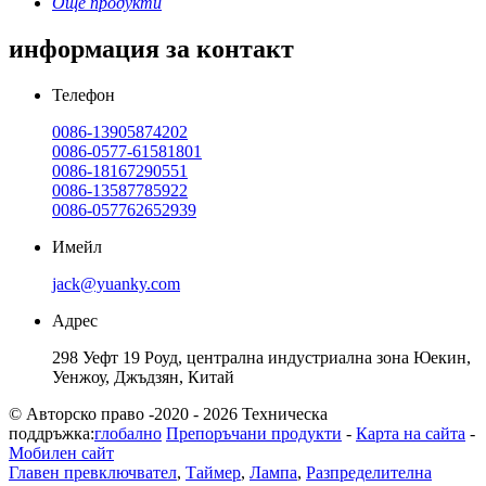
Още продукти
информация за контакт
Телефон
0086-13905874202
0086-0577-61581801
0086-18167290551
0086-13587785922
0086-057762652939
Имейл
jack@yuanky.com
Адрес
298 Уефт 19 Роуд, централна индустриална зона Юекин,
Уенжоу, Джъдзян, Китай
© Авторско право -2020 - 2026 Техническа
поддръжка:
глобално
Препоръчани продукти
-
Карта на сайта
-
Мобилен сайт
Главен превключвател
,
Таймер
,
Лампа
,
Разпределителна