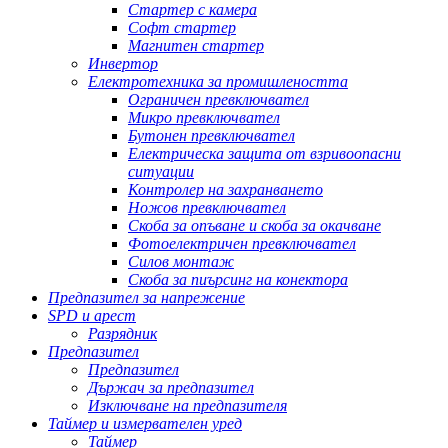
Стартер с камера
Софт стартер
Магнитен стартер
Инвертор
Електротехника за промишлеността
Ограничен превключвател
Микро превключвател
Бутонен превключвател
Електрическа защита от взривоопасни
ситуации
Контролер на захранването
Ножов превключвател
Скоба за опъване и скоба за окачване
Фотоелектричен превключвател
Силов монтаж
Скоба за пиърсинг на конектора
Предпазител за напрежение
SPD и арест
Разрядник
Предпазител
Предпазител
Държач за предпазител
Изключване на предпазителя
Таймер и измервателен уред
Таймер