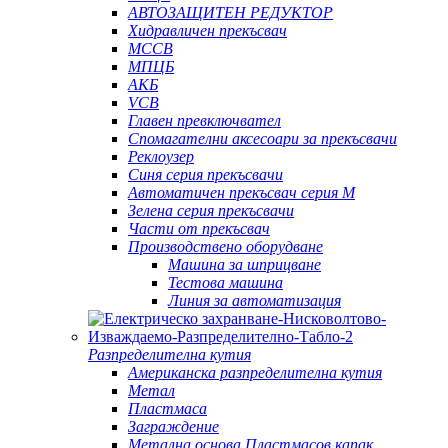
АВТОЗАЩИТЕН РЕДУКТОР
Хидравличен прекъсвач
MCCB
МПЦБ
АКБ
VCB
Главен превключвател
Спомагателни аксесоари за прекъсвачи
Реклоузер
Синя серия прекъсвачи
Автоматичен прекъсвач серия M
Зелена серия прекъсвачи
Части от прекъсвач
Производствено оборудване
Машина за шприцване
Тестова машина
Линия за автоматизация
Разпределителна кутия
Американска разпределителна кутия
Метал
Пластмаса
Заграждение
Метална основа Пластмасов капак