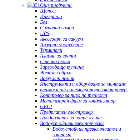
Още продукти
Щепсел
Инвертор
Бел
Сигнална лампа
UPS
Аксесоари за вакуум
Лазерно оборудване
Терминали
Аларма за врата
Стенна плоча
Зареждаща купчина
Железен обръч
Вакуумни помпи
Инструменти и оборудване за монтаж
термостат и температурен контролер
Контролер за ниво на течност
Метализиран филм за кондензатор
GFCI
Предплатен електромер
Предпазител за напрежение
Водоустойчиви електрически
Водоустойчив превключвател и
контакт