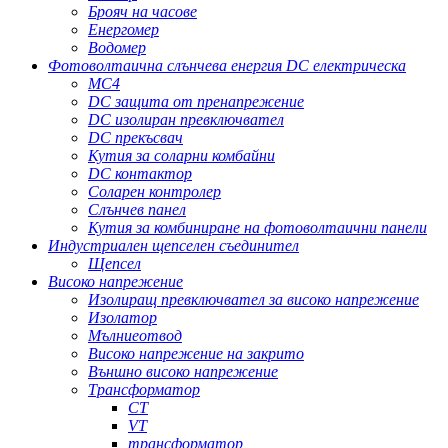
Брояч на часове
Енергомер
Водомер
Фотоволтаична слънчева енергия DC електрическа
MC4
DC защита от пренапрежение
DC изолиран превключвател
DC прекъсвач
Кутия за соларни комбайни
DC контактор
Соларен контролер
Слънчев панел
Кутия за комбиниране на фотоволтаични панели
Индустриален щепселен съединител
Щепсел
Високо напрежение
Изолиращ превключвател за високо напрежение
Изолатор
Мълниеотвод
Високо напрежение на закрито
Външно високо напрежение
Трансформатор
CT
VT
трансформатор