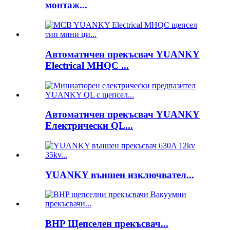
монтаж...
Автоматичен прекъсвач YUANKY
Electrical MHQC ...
Автоматичен прекъсвач YUANKY
Електрически QL...
YUANKY външен изключвател...
BHP Щепселен прекъсвач...