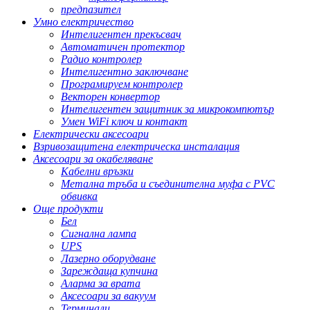
предпазител
Умно електричество
Интелигентен прекъсвач
Автоматичен протектор
Радио контролер
Интелигентно заключване
Програмируем контролер
Векторен конвертор
Интелигентен защитник за микрокомпютър
Умен WiFi ключ и контакт
Електрически аксесоари
Взривозащитена електрическа инсталация
Аксесоари за окабеляване
Кабелни връзки
Метална тръба и съединителна муфа с PVC
обвивка
Още продукти
Бел
Сигнална лампа
UPS
Лазерно оборудване
Зареждаща купчина
Аларма за врата
Аксесоари за вакуум
Терминали