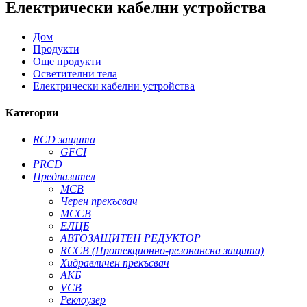
Електрически кабелни устройства
Дом
Продукти
Още продукти
Осветителни тела
Електрически кабелни устройства
Категории
RCD защита
GFCI
PRCD
Предпазител
MCB
Черен прекъсвач
MCCB
ЕЛЦБ
АВТОЗАЩИТЕН РЕДУКТОР
RCCB (Протекционно-резонансна защита)
Хидравличен прекъсвач
АКБ
VCB
Реклоузер