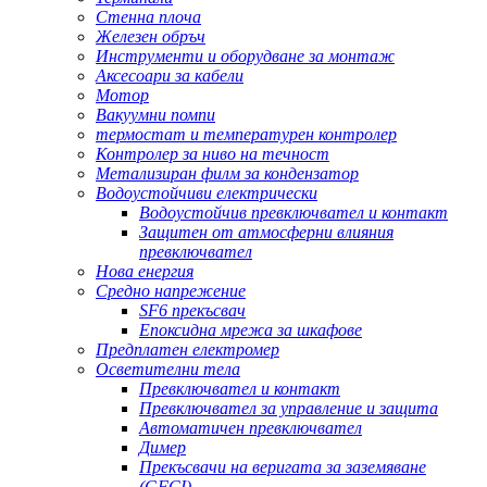
Стенна плоча
Железен обръч
Инструменти и оборудване за монтаж
Аксесоари за кабели
Мотор
Вакуумни помпи
термостат и температурен контролер
Контролер за ниво на течност
Метализиран филм за кондензатор
Водоустойчиви електрически
Водоустойчив превключвател и контакт
Защитен от атмосферни влияния
превключвател
Нова енергия
Средно напрежение
SF6 прекъсвач
Епоксидна мрежа за шкафове
Предплатен електромер
Осветителни тела
Превключвател и контакт
Превключвател за управление и защита
Автоматичен превключвател
Димер
Прекъсвачи на веригата за заземяване
(GFCI)