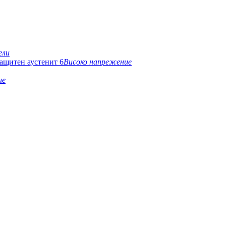
ели
Високо напрежение
ие