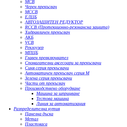
MCB
Черен прекъсвач
MCCB
ЕЛЦБ
АВТОЗАЩИТЕН РЕДУКТОР
RCCB (Протекционно-резонансна защита)
Хидравличен прекъсвач
АКБ
VCB
Реклоузер
МПЦБ
Главен превключвател
Спомагателни аксесоари за прекъсвачи
Синя серия прекъсвачи
Автоматичен прекъсвач серия M
Зелена серия прекъсвачи
Части от прекъсвач
Производствено оборудване
Машина за шприцване
Тестова машина
Линия за автоматизация
Разпределителна кутия
Панелна дъска
Метал
Пластмаса