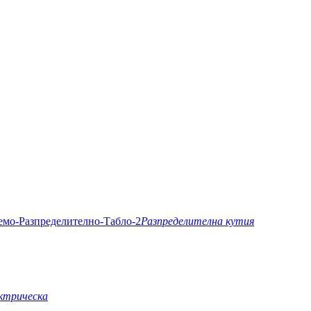
Разпределителна кутия
ктрическа