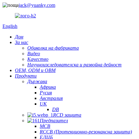
jack@yuanky.com
English
Дом
За нас
Обиколка на фабриката
Видео
Качество
Научноизследователска и развойна дейност
OEM, ODM и OBM
Продукти
Държава
Африка
Русия
Австралия
UK
DB
RCD защита
Предпазител
MCB
RCCB (Протекционно-резонансна защита)
ЕЛЦБ