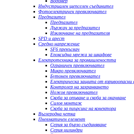
Водомер
Индустриален щепселен съединител
Фотоелектричен превключвател
Предпазител
Предпазител
Държач за предпазител
Изключване на предпазителя
SPD и арест
Средно напрежение
SF6 прекъсвач
Епоксидна мрежа за шкафове
Електротехника за промишлеността
Ограничен превключвател
Микро превключвател
Бутонен превключвател
Електрическа защита от взривоопасни
Контролер на захранването
Ножов превключвател
Скоба за опъване и скоба за окачване
Силов монтаж
Скоба за пиърсинг на конектора
Въглеродна четка
Пневматичен елемент
Серия за бързо съединяване
Серия цилиндри