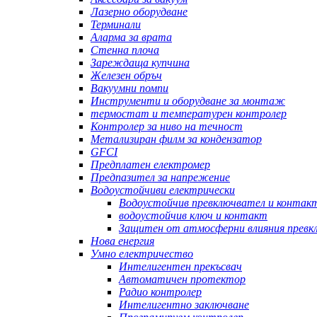
Лазерно оборудване
Терминали
Аларма за врата
Стенна плоча
Зареждаща купчина
Железен обръч
Вакуумни помпи
Инструменти и оборудване за монтаж
термостат и температурен контролер
Контролер за ниво на течност
Метализиран филм за кондензатор
GFCI
Предплатен електромер
Предпазител за напрежение
Водоустойчиви електрически
Водоустойчив превключвател и контак
водоустойчив ключ и контакт
Защитен от атмосферни влияния превк
Нова енергия
Умно електричество
Интелигентен прекъсвач
Автоматичен протектор
Радио контролер
Интелигентно заключване