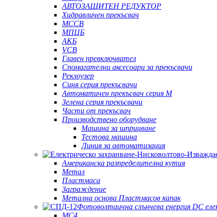
АВТОЗАЩИТЕН РЕДУКТОР
Хидравличен прекъсвач
MCCB
МПЦБ
АКБ
VCB
Главен превключвател
Спомагателни аксесоари за прекъсвачи
Реклоузер
Синя серия прекъсвачи
Автоматичен прекъсвач серия M
Зелена серия прекъсвачи
Части от прекъсвач
Производствено оборудване
Машина за шприцване
Тестова машина
Линия за автоматизация
Американска разпределителна кутия
Метал
Пластмаса
Заграждение
Метална основа Пластмасов капак
Фотоволтаична слънчева енергия DC еле
MC4