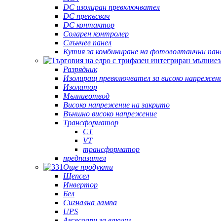
DC изолиран превключвател
DC прекъсвач
DC контактор
Соларен контролер
Слънчев панел
Кутия за комбиниране на фотоволтаични пан
Разрядник
Изолиращ превключвател за високо напрежен
Изолатор
Мълниеотвод
Високо напрежение на закрито
Външно високо напрежение
Трансформатор
CT
VT
трансформатор
предпазител
Още продукти
Щепсел
Инвертор
Бел
Сигнална лампа
UPS
Аксесоари за вакуум