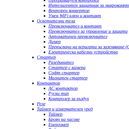
Програмируем контролер
Интелигентен защитник за микрокомп
Векторен конвертор
Умен WiFi ключ и контакт
Осветителни тела
Превключвател и контакт
Превключвател за управление и защита
Автоматичен превключвател
Димер
Прекъсвачи на веригата за заземяване (
Електрически кабелни устройства
Стартер
Разединител
Стартер с камера
Софт стартер
Магнитен стартер
Контактор
AC контактор
Руски тип
Контролер за въздух
Реле
Таймер и измервателен уред
Таймер
Брояч на часове
Енергомер