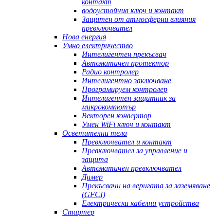
контакт
водоустойчив ключ и контакт
Защитен от атмосферни влияния
превключвател
Нова енергия
Умно електричество
Интелигентен прекъсвач
Автоматичен протектор
Радио контролер
Интелигентно заключване
Програмируем контролер
Интелигентен защитник за
микрокомпютър
Векторен конвертор
Умен WiFi ключ и контакт
Осветителни тела
Превключвател и контакт
Превключвател за управление и
защита
Автоматичен превключвател
Димер
Прекъсвачи на веригата за заземяване
(GFCI)
Електрически кабелни устройства
Стартер