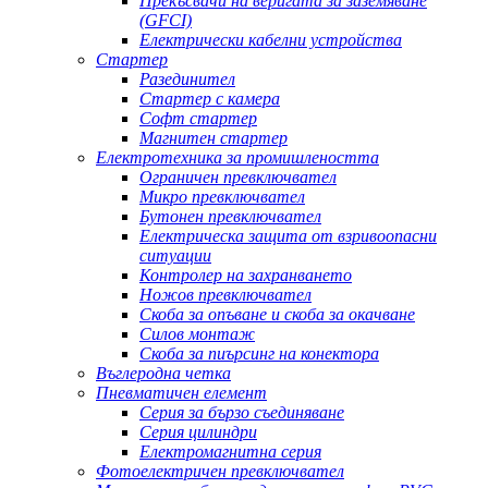
Прекъсвачи на веригата за заземяване
(GFCI)
Електрически кабелни устройства
Стартер
Разединител
Стартер с камера
Софт стартер
Магнитен стартер
Електротехника за промишлеността
Ограничен превключвател
Микро превключвател
Бутонен превключвател
Електрическа защита от взривоопасни
ситуации
Контролер на захранването
Ножов превключвател
Скоба за опъване и скоба за окачване
Силов монтаж
Скоба за пиърсинг на конектора
Въглеродна четка
Пневматичен елемент
Серия за бързо съединяване
Серия цилиндри
Електромагнитна серия
Фотоелектричен превключвател