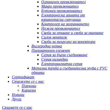
Ограничен превключвател
Микро превключвател
Бутонен превключвател
Електрическа защита от
взривоопасни ситуации
Контролер на захранването
Ножов превключвател
Скоба за опъване и скоба за окачване
Силов монтаж
Скоба за пиърсинг на конектора
Въглеродна четка
Пневматичен елемент
Серия за бързо съединяване
Серия цилиндри
Електромагнитна серия
Метална тръба и съединителна муфа с PVC
обвивка
Сертификат
Свържете се с нас
Поръчка
Кариера
Новини
Други
Свържете се с нас