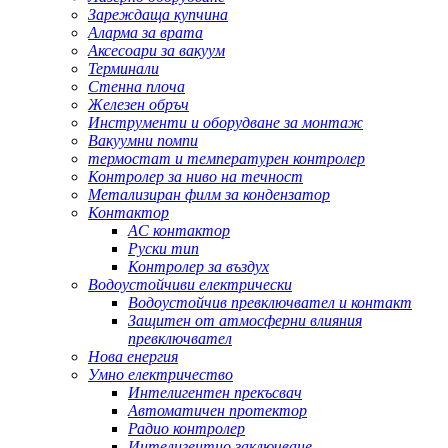
Зареждаща купчина
Аларма за врата
Аксесоари за вакуум
Терминали
Стенна плоча
Железен обръч
Инструменти и оборудване за монтаж
Вакуумни помпи
термостат и температурен контролер
Контролер за ниво на течност
Метализиран филм за кондензатор
Контактор
AC контактор
Руски тип
Контролер за въздух
Водоустойчиви електрически
Водоустойчив превключвател и контакт
Защитен от атмосферни влияния
превключвател
Нова енергия
Умно електричество
Интелигентен прекъсвач
Автоматичен протектор
Радио контролер
Интелигентно заключване