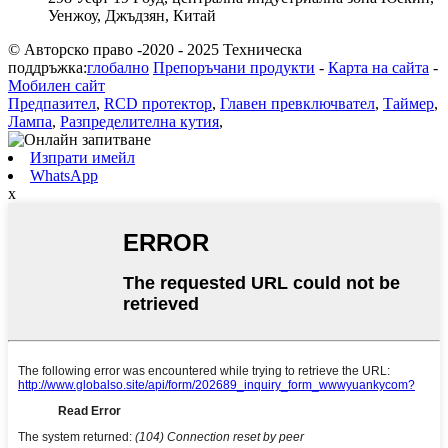
Уенжоу, Джъдзян, Китай
© Авторско право -2020 - 2025 Техническа
поддръжка:
глобално
Препоръчани продукти
-
Карта на сайта
-
Мобилен сайт
Предпазител
,
RCD протектор
,
Главен превключвател
,
Таймер
,
Лампа
,
Разпределителна кутия
,
Изпрати имейл
WhatsApp
x