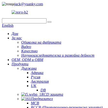
jack@yuanky.com
English
Дом
За нас
Обиколка на фабриката
Видео
Качество
Научноизследователска и развойна дейност
OEM, ODM и OBM
Продукти
Държава
Африка
Русия
Австралия
UK
DB
RCD защита
Предпазител
MCB
RCCB (Протекционно-резонансна защита)