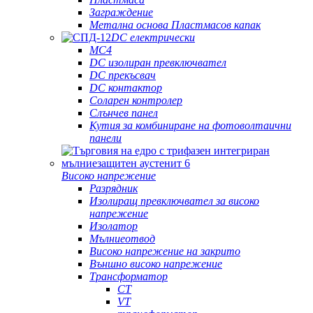
Заграждение
Метална основа Пластмасов капак
DC електрически
MC4
DC изолиран превключвател
DC прекъсвач
DC контактор
Соларен контролер
Слънчев панел
Кутия за комбиниране на фотоволтаични
панели
Високо напрежение
Разрядник
Изолиращ превключвател за високо
напрежение
Изолатор
Мълниеотвод
Високо напрежение на закрито
Външно високо напрежение
Трансформатор
CT
VT