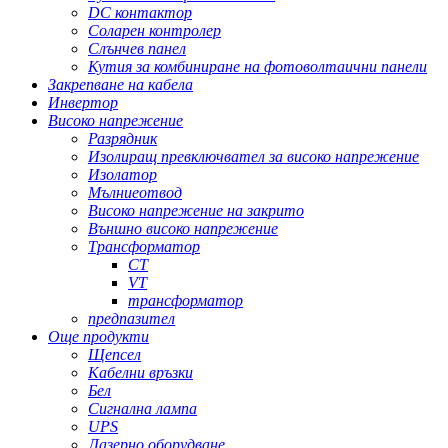
DC контактор
Соларен контролер
Слънчев панел
Кутия за комбиниране на фотоволтаични панели
Закрепване на кабела
Инвертор
Високо напрежение
Разрядник
Изолиращ превключвател за високо напрежение
Изолатор
Мълниеотвод
Високо напрежение на закрито
Външно високо напрежение
Трансформатор
CT
VT
трансформатор
предпазител
Още продукти
Щепсел
Кабелни връзки
Бел
Сигнална лампа
UPS
Лазерно оборудване