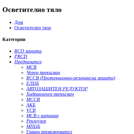
Осветително тяло
Дом
Осветително тяло
Категории
RCD защита
PRCD
Предпазител
MCB
Черен прекъсвач
RCCB (Протекционно-резонансна защита)
ЕЛЦБ
АВТОЗАЩИТЕН РЕДУКТОР
Хидравличен прекъсвач
MCCB
АКБ
VCB
MCB с катинар
Реклоузер
МПЦБ
Главен превключвател