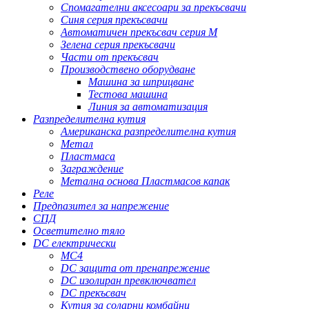
Спомагателни аксесоари за прекъсвачи
Синя серия прекъсвачи
Автоматичен прекъсвач серия M
Зелена серия прекъсвачи
Части от прекъсвач
Производствено оборудване
Машина за шприцване
Тестова машина
Линия за автоматизация
Разпределителна кутия
Американска разпределителна кутия
Метал
Пластмаса
Заграждение
Метална основа Пластмасов капак
Реле
Предпазител за напрежение
СПД
Осветително тяло
DC електрически
MC4
DC защита от пренапрежение
DC изолиран превключвател
DC прекъсвач
Кутия за соларни комбайни