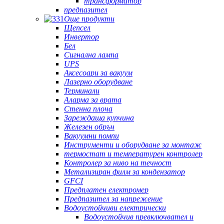
трансформатор
предпазител
Още продукти
Щепсел
Инвертор
Бел
Сигнална лампа
UPS
Аксесоари за вакуум
Лазерно оборудване
Терминали
Аларма за врата
Стенна плоча
Зареждаща купчина
Железен обръч
Вакуумни помпи
Инструменти и оборудване за монтаж
термостат и температурен контролер
Контролер за ниво на течност
Метализиран филм за кондензатор
GFCI
Предплатен електромер
Предпазител за напрежение
Водоустойчиви електрически
Водоустойчив превключвател и