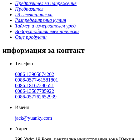
Предпазител за напрежение
Предпазител
DC електрически
Разпределителна кутия
Таймер и измервателен уред
Водоустойчиви електрически
Още продукти
информация за контакт
Телефон
0086-13905874202
0086-0577-61581801
0086-18167290551
0086-13587785922
0086-057762652939
Имейл
jack@yuanky.com
Адрес
298 Уефт 19 Роуд, централна индустриална зона Юекин,