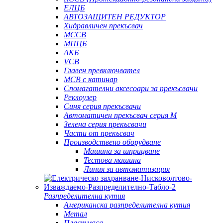
ЕЛЦБ
АВТОЗАЩИТЕН РЕДУКТОР
Хидравличен прекъсвач
MCCB
МПЦБ
АКБ
VCB
Главен превключвател
MCB с катинар
Спомагателни аксесоари за прекъсвачи
Реклоузер
Синя серия прекъсвачи
Автоматичен прекъсвач серия M
Зелена серия прекъсвачи
Части от прекъсвач
Производствено оборудване
Машина за шприцване
Тестова машина
Линия за автоматизация
Разпределителна кутия
Американска разпределителна кутия
Метал
Пластмаса