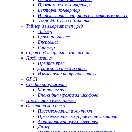
Програмируем контролер
Векторен конвертор
Интелигентен защитник за микрокомпютър
Умен WiFi ключ и контакт
Таймер и измервателен уред
Таймер
Брояч на часове
Енергомер
Водомер
Серия индустриални контакти
Предпазител
Предпазител
Държач за предпазител
Изключване на предпазителя
GFCI
Средно напрежение
SF6 прекъсвач
Епоксидна мрежа за шкафове
Предплатен електромер
Осветителни тела
Превключвател и контакт
Превключвател за управление и защита
Автоматичен превключвател
Димер