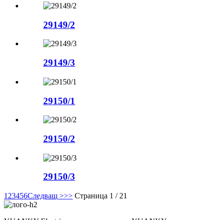
29149/2
29149/3
29150/1
29150/2
29150/3
1
2
3
4
5
6
Следващ >
>>
Страница 1 / 21