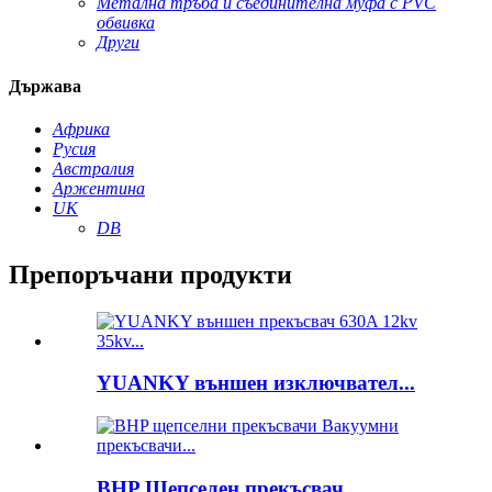
Метална тръба и съединителна муфа с PVC
обвивка
Други
Държава
Африка
Русия
Австралия
Аржентина
UK
DB
Препоръчани продукти
YUANKY външен изключвател...
BHP Щепселен прекъсвач...