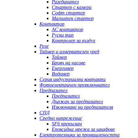
Разединител
Стартер с камера
Софт стартер
Магнитен стартер
Контактор
AC контактор
Руски тип
Контролер за въздух
Реле
Таймер и измервателен уред
Таймер
Брояч на часове
Енергомер
Водомер
Серия индустриални контакти
Фотоелектричен превключвател
Предпазител
Предпазител
Държач за предпазител
Изключване на предпазителя
СПД
Средно напрежение
SF6 прекъсвач
Епоксидна мрежа за шкафове
Електротехника за промишлеността