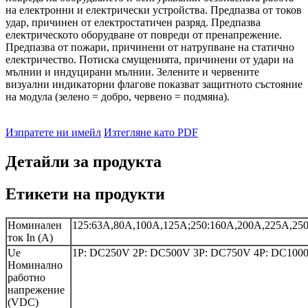
на електронни и електрически устройства. Предпазва от токов
удар, причинен от електростатичен разряд. Предпазва
електрическото оборудване от повреди от пренапрежение.
Предпазва от пожари, причинени от натрупване на статично
електричество. Потиска смущенията, причинени от удари на
мълнии и индуцирани мълнии. Зелените и червените
визуални индикаторни флагове показват защитното състояние
на модула (зелено = добро, червено = подмяна).
Изпратете ни имейл
Изтегляне като PDF
Детайли за продукта
Етикети на продукти
Номинален
125:63А,80А,100А,125А;250:160А,200А,225А,25
ток In (A)
Ue
1P: DC250V 2P: DC500V 3P: DC750V 4P: DC100
Номинално
работно
напрежение
(VDC)