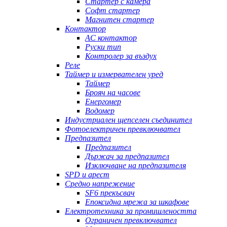
Стартер с камера
Софт стартер
Магнитен стартер
Контактор
AC контактор
Руски тип
Контролер за въздух
Реле
Таймер и измервателен уред
Таймер
Брояч на часове
Енергомер
Водомер
Индустриален щепселен съединител
Фотоелектричен превключвател
Предпазител
Предпазител
Държач за предпазител
Изключване на предпазителя
SPD и арест
Средно напрежение
SF6 прекъсвач
Епоксидна мрежа за шкафове
Електротехника за промишлеността
Ограничен превключвател