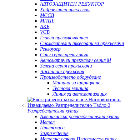
АВТОЗАЩИТЕН РЕДУКТОР
Хидравличен прекъсвач
MCCB
МПЦБ
АКБ
VCB
Главен превключвател
Спомагателни аксесоари за прекъсвачи
Реклоузер
Синя серия прекъсвачи
Автоматичен прекъсвач серия M
Зелена серия прекъсвачи
Части от прекъсвач
Производствено оборудване
Машина за шприцване
Тестова машина
Линия за автоматизация
Разпределителна кутия
Американска разпределителна кутия
Метал
Пластмаса
Заграждение
Метална основа Пластмасов капак