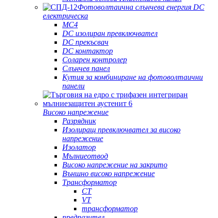
Фотоволтаична слънчева енергия DC
електрическа
MC4
DC изолиран превключвател
DC прекъсвач
DC контактор
Соларен контролер
Слънчев панел
Кутия за комбиниране на фотоволтаични
панели
Високо напрежение
Разрядник
Изолиращ превключвател за високо
напрежение
Изолатор
Мълниеотвод
Високо напрежение на закрито
Външно високо напрежение
Трансформатор
CT
VT
трансформатор
предпазител