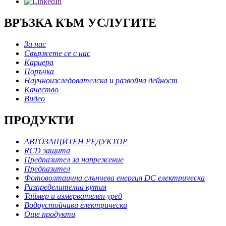
ВРЪЗКА КЪМ УСЛУГИТЕ
За нас
Свържете се с нас
Кариера
Поръчка
Научноизследователска и развойна дейност
Качество
Видео
ПРОДУКТИ
АВТОЗАЩИТЕН РЕДУКТОР
RCD защита
Предпазител за напрежение
Предпазител
Фотоволтаична слънчева енергия DC електрическа
Разпределителна кутия
Таймер и измервателен уред
Водоустойчиви електрически
Още продукти