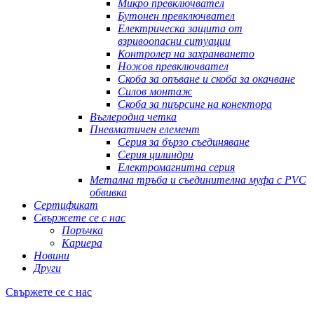
Микро превключвател
Бутонен превключвател
Електрическа защита от
взривоопасни ситуации
Контролер на захранването
Ножов превключвател
Скоба за опъване и скоба за окачване
Силов монтаж
Скоба за пиърсинг на конектора
Въглеродна четка
Пневматичен елемент
Серия за бързо съединяване
Серия цилиндри
Електромагнитна серия
Метална тръба и съединителна муфа с PVC
обвивка
Сертификат
Свържете се с нас
Поръчка
Кариера
Новини
Други
Свържете се с нас