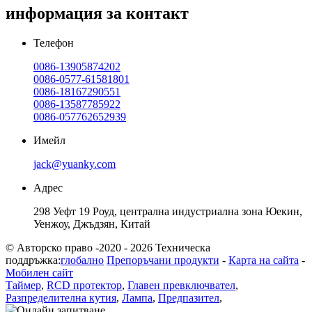
информация за контакт
Телефон
0086-13905874202
0086-0577-61581801
0086-18167290551
0086-13587785922
0086-057762652939
Имейл
jack@yuanky.com
Адрес
298 Уефт 19 Роуд, централна индустриална зона Юекин,
Уенжоу, Джъдзян, Китай
© Авторско право -2020 - 2026 Техническа
поддръжка:
глобално
Препоръчани продукти
-
Карта на сайта
-
Мобилен сайт
Таймер
,
RCD протектор
,
Главен превключвател
,
Разпределителна кутия
,
Лампа
,
Предпазител
,