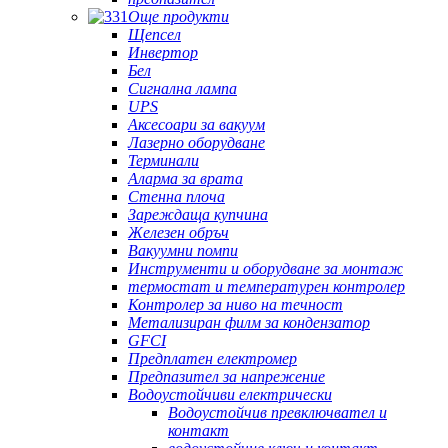
Още продукти
Щепсел
Инвертор
Бел
Сигнална лампа
UPS
Аксесоари за вакуум
Лазерно оборудване
Терминали
Аларма за врата
Стенна плоча
Зареждаща купчина
Железен обръч
Вакуумни помпи
Инструменти и оборудване за монтаж
термостат и температурен контролер
Контролер за ниво на течност
Метализиран филм за кондензатор
GFCI
Предплатен електромер
Предпазител за напрежение
Водоустойчиви електрически
Водоустойчив превключвател и
контакт