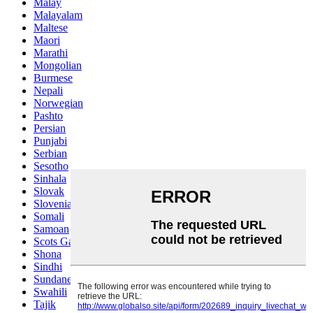
Malay
Malayalam
Maltese
Maori
Marathi
Mongolian
Burmese
Nepali
Norwegian
Pashto
Persian
Punjabi
Serbian
Sesotho
Sinhala
Slovak
Slovenian
Somali
Samoan
Scots Gaelic
Shona
Sindhi
Sundanese
Swahili
Tajik