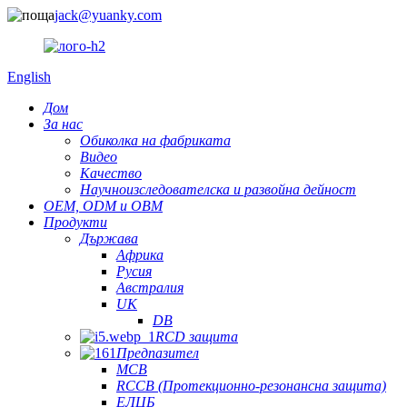
jack@yuanky.com
English
Дом
За нас
Обиколка на фабриката
Видео
Качество
Научноизследователска и развойна дейност
OEM, ODM и OBM
Продукти
Държава
Африка
Русия
Австралия
UK
DB
RCD защита
Предпазител
MCB
RCCB (Протекционно-резонансна защита)
ЕЛЦБ