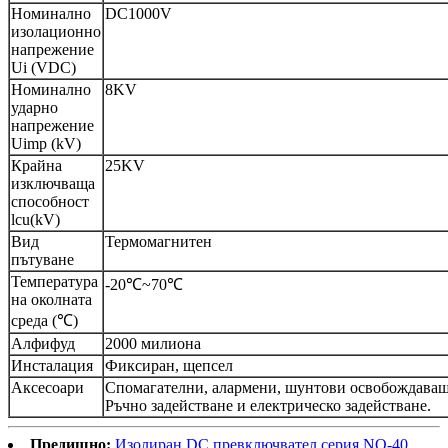
Номинално
DC1000V
изолационно
напрежение
Ui (VDC)
Номинално
8KV
ударно
напрежение
Uimp (kV)
Крайна
25KV
изключваща
способност
lcu(kV)
Вид
Термомагнитен
пътуване
Температура
-20℃~70℃
на околната
среда (℃)
Алфифуд
2000 милиона
Инсталация
Фиксиран, щепсел
Аксесоари
Спомагателни, алармени, шунтови освобождаващ
Ръчно задействане и електрическо задействане.
Предишно:
Изолиран DC превключвател серия NQ-40