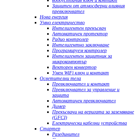
водоустойчив ключ и контакт
Защитен от атмосферни влияния
превключвател
Нова енергия
Умно електричество
Интелигентен прекъсвач
Автоматичен протектор
Радио контролер
Интелигентно заключване
Програмируем контролер
Интелигентен защитник за
микрокомпютър
Векторен конвертор
Умен WiFi ключ и контакт
Осветителни тела
Превключвател и контакт
Превключвател за управление и
защита
Автоматичен превключвател
Димер
Прекъсвачи на веригата за заземяване
(GFCI)
Електрически кабелни устройства
Стартер
Разединител