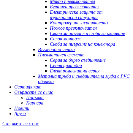
Микро превключвател
Бутонен превключвател
Електрическа защита от
взривоопасни ситуации
Контролер на захранването
Ножов превключвател
Скоба за опъване и скоба за окачване
Силов монтаж
Скоба за пиърсинг на конектора
Въглеродна четка
Пневматичен елемент
Серия за бързо съединяване
Серия цилиндри
Електромагнитна серия
Метална тръба и съединителна муфа с PVC
обвивка
Сертификат
Свържете се с нас
Поръчка
Кариера
Новини
Други
Свържете се с нас