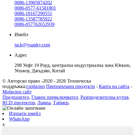
0086-13905874202
0086-0577-61581801
0086-18167290551
0086-13587785922
0086-057762652939
Имейл
jack@yuanky.com
Адрес
298 Уефт 19 Роуд, централна индустриална зона Юекин,
Уенжоу, Джъдзян, Китай
© Авторско право -2020 - 2026 Техническа
поддръжка:
глобално
Препоръчани продукти
-
Карта на сайта
-
Мобилен сайт
Предпазител
,
Главен превключвател
,
Разпределителна кутия
,
RCD протектор
,
Лампа
,
Таймер
,
Изпрати имейл
WhatsApp
x