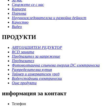
За нас
Свържете се с нас
Кариера
Поръчка
Научноизследователска и развойна дейност
Качество
Видео
ПРОДУКТИ
АВТОЗАЩИТЕН РЕДУКТОР
RCD защита
Предпазител за напрежение
Предпазител
Фотоволтаична слънчева енергия DC електрическа
Разпределителна кутия
Таймер и измервателен уред
Водоустойчиви електрически
Още продукти
информация за контакт
Телефон