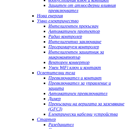
водоустойчив ключ и контакт
Защитен от атмосферни влияния
превключвател
Нова енергия
Умно електричество
Интелигентен прекъсвач
Автоматичен протектор
Радио контролер
Интелигентно заключване
Програмируем контролер
Интелигентен защитник за
микрокомпютър
Векторен конвертор
Умен WiFi ключ и контакт
Осветителни тела
Превключвател и контакт
Превключвател за управление и
защита
Автоматичен превключвател
Димер
Прекъсвачи на веригата за заземяване
(GFCI)
Електрически кабелни устройства
Стартер
Разединител