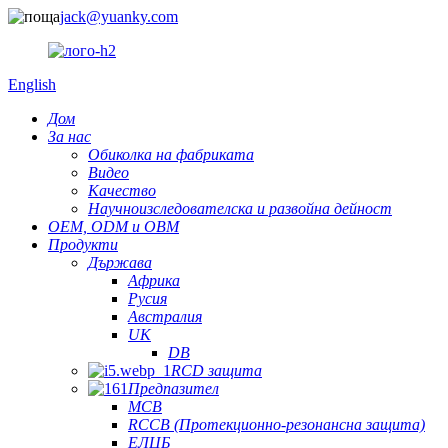
jack@yuanky.com
English
Дом
За нас
Обиколка на фабриката
Видео
Качество
Научноизследователска и развойна дейност
OEM, ODM и OBM
Продукти
Държава
Африка
Русия
Австралия
UK
DB
RCD защита
Предпазител
MCB
RCCB (Протекционно-резонансна защита)
ЕЛЦБ