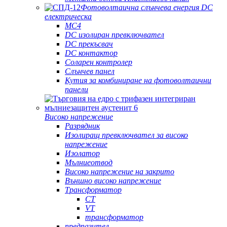
Фотоволтаична слънчева енергия DC
електрическа
MC4
DC изолиран превключвател
DC прекъсвач
DC контактор
Соларен контролер
Слънчев панел
Кутия за комбиниране на фотоволтаични
панели
Високо напрежение
Разрядник
Изолиращ превключвател за високо
напрежение
Изолатор
Мълниеотвод
Високо напрежение на закрито
Външно високо напрежение
Трансформатор
CT
VT
трансформатор
предпазител