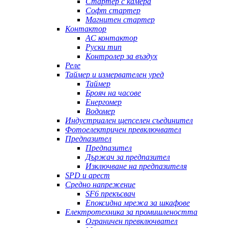
Стартер с камера
Софт стартер
Магнитен стартер
Контактор
AC контактор
Руски тип
Контролер за въздух
Реле
Таймер и измервателен уред
Таймер
Брояч на часове
Енергомер
Водомер
Индустриален щепселен съединител
Фотоелектричен превключвател
Предпазител
Предпазител
Държач за предпазител
Изключване на предпазителя
SPD и арест
Средно напрежение
SF6 прекъсвач
Епоксидна мрежа за шкафове
Електротехника за промишлеността
Ограничен превключвател