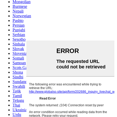
Mongolian
Burmese
Nepali
Norwegian
Pashto
Persian
Punjabi
Serbian
Sesotho
Sinhala
Slovak
Slovenian
Somali
Samoan
Scots Gaelic
Shona
Sindhi
Sundanese
Swahili
Tajik
Tamil
Telugu
Thai
Ukrainian
Urdu