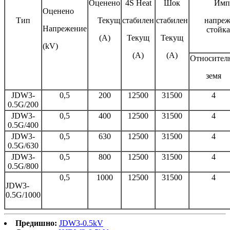
Оценено
4S Heat
Шок
Имп
Оценено
Тип
Текущ
стабилен
стабилен
напреж
Напрежение
стойка
(А)
Текущ
Текущ
(kV)
(А)
(А)
Относител
земя
JDW3-
0,5
200
12500
31500
4
0.5G/200
JDW3-
0,5
400
12500
31500
4
0.5G/400
JDW3-
0,5
630
12500
31500
4
0.5G/630
JDW3-
0,5
800
12500
31500
4
0.5G/800
0,5
1000
12500
31500
4
JDW3-
0.5G/1000
Предишно:
JDW3-0.5kV