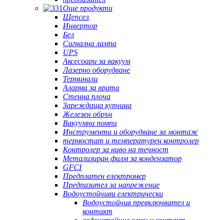
Още продукти
Щепсел
Инвертор
Бел
Сигнална лампа
UPS
Аксесоари за вакуум
Лазерно оборудване
Терминали
Аларма за врата
Стенна плоча
Зареждаща купчина
Железен обръч
Вакуумни помпи
Инструменти и оборудване за монтаж
термостат и температурен контролер
Контролер за ниво на течност
Метализиран филм за кондензатор
GFCI
Предплатен електромер
Предпазител за напрежение
Водоустойчиви електрически
Водоустойчив превключвател и
контакт