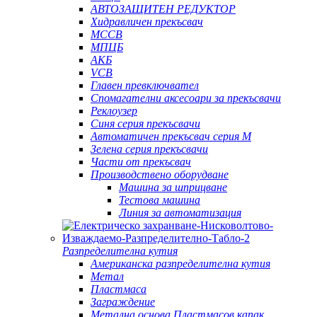
АВТОЗАЩИТЕН РЕДУКТОР
Хидравличен прекъсвач
MCCB
МПЦБ
АКБ
VCB
Главен превключвател
Спомагателни аксесоари за прекъсвачи
Реклоузер
Синя серия прекъсвачи
Автоматичен прекъсвач серия M
Зелена серия прекъсвачи
Части от прекъсвач
Производствено оборудване
Машина за шприцване
Тестова машина
Линия за автоматизация
Разпределителна кутия
Американска разпределителна кутия
Метал
Пластмаса
Заграждение
Метална основа Пластмасов капак