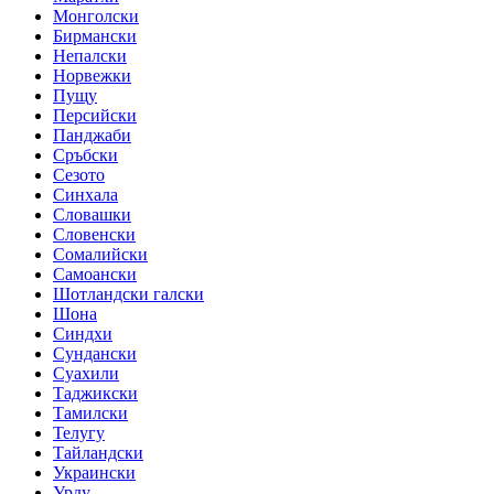
Монголски
Бирмански
Непалски
Норвежки
Пущу
Персийски
Панджаби
Сръбски
Сезото
Синхала
Словашки
Словенски
Сомалийски
Самоански
Шотландски галски
Шона
Синдхи
Сундански
Суахили
Таджикски
Тамилски
Телугу
Тайландски
Украински
Урду