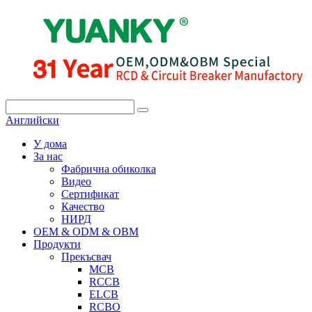
Английски
У дома
За нас
Фабрична обиколка
Видео
Сертификат
Качество
НИРД
OEM & ODM & OBM
Продукти
Прекъсвач
MCB
RCCB
ELCB
RCBO