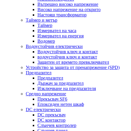
Вътрешно високо напрежение
Високо напрежение на открито
Настоящ трансформатор
Таймер и метър
Таймер
Измервател на часа
Измервател на енергия
Водомер
Водоустойчив електрически
Водоустойчив ключ и контакт
водоустойчив ключ и контакт
Защитен от времето превключвател
Устройство за защита от пренапрежение (SPD)
Предпазител
Предпазител
Държач за предпазител
Изключване на предпазителя
Средно напрежение
Прекъсвач SF6
Епоксиден нетен шкаф
DC електрически
DC прекъсвач
DC контактор
Слънчев контролер
Слънчев панел