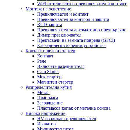
WiFi интелигентен превключвател и контакт
Монтаж на осветление
Превключвател и контакт
Превключвател за контрол и защита
RCD защита
Превключвател за автоматично прехвърляне
Димер превключвател
Прекъсвачи на земната повреда (GFCI)
Електрически кабелни устройства
Контакт и реле и стартер
Контакт
Реле
Включете разединителя
Cam Starter
Мек стартер
Магнитен стартер
Разпределителна кутия
Метал
Пластмаса
Заграждение
Пластмасов капак от метална основа
Високо напрежение
HV изолиращ превключвател
Изолатор
Мълниеотводител