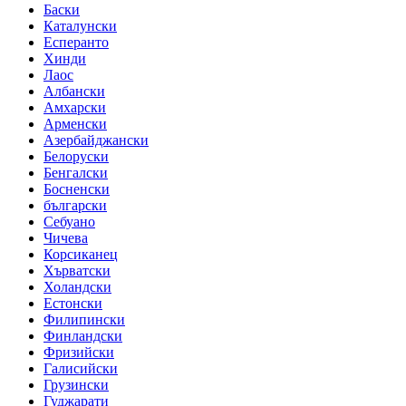
Баски
Каталунски
Есперанто
Хинди
Лаос
Албански
Амхарски
Арменски
Азербайджански
Белоруски
Бенгалски
Босненски
български
Себуано
Чичева
Корсиканец
Хърватски
Холандски
Естонски
Филипински
Финландски
Фризийски
Галисийски
Грузински
Гуджарати