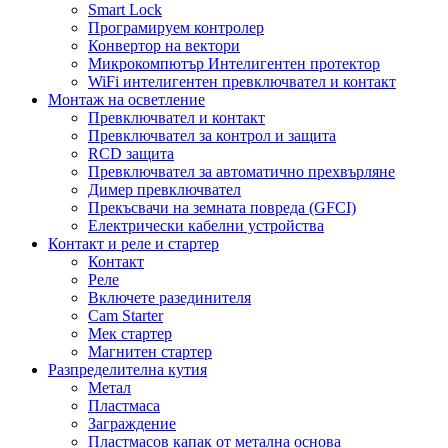
Smart Lock
Програмируем контролер
Конвертор на вектори
Микрокомпютър Интелигентен протектор
WiFi интелигентен превключвател и контакт
Монтаж на осветление
Превключвател и контакт
Превключвател за контрол и защита
RCD защита
Превключвател за автоматично прехвърляне
Димер превключвател
Прекъсвачи на земната повреда (GFCI)
Електрически кабелни устройства
Контакт и реле и стартер
Контакт
Реле
Включете разединителя
Cam Starter
Мек стартер
Магнитен стартер
Разпределителна кутия
Метал
Пластмаса
Заграждение
Пластмасов капак от метална основа