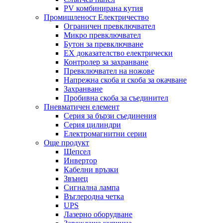
PV комбинирана кутия
Промишленост Електричество
Ограничен превключвател
Микро превключвател
Бутон за превключване
EX доказателство електрически
Контролер за захранване
Превключвател на ножове
Напрежна скоба и скоба за окачване
Захранване
Пробивна скоба за съединител
Пневматичен елемент
Серия за бързи съединения
Серия цилиндри
Електромагнитни серии
Още продукт
Щепсел
Инвертор
Кабелни връзки
Звънец
Сигнална лампа
Въглеродна четка
UPS
Лазерно оборудване