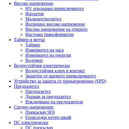
Високо напрежение
HV изолиращ превключвател
Изолатор
Мълниеотводител
Вътрешно високо напрежение
Високо напрежение на открито
Настоящ трансформатор
Таймер и метър
Таймер
Измервател на часа
Измервател на енергия
Водомер
Водоустойчив електрически
Водоустойчив ключ и контакт
Защитен от времето превключвател
Устройство за защита от пренапрежение (SPD)
Предпазител
Предпазител
Държач за предпазител
Изключване на предпазителя
Средно напрежение
Прекъсвач SF6
Епоксиден нетен шкаф
DC електрически
DC прекъсвач