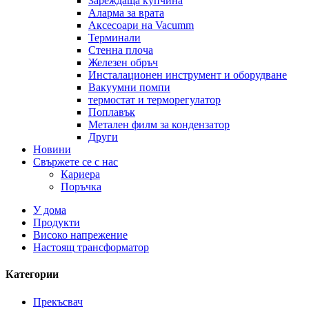
Зареждаща купчина
Аларма за врата
Аксесоари на Vacumm
Терминали
Стенна плоча
Железен обръч
Инсталационен инструмент и оборудване
Вакуумни помпи
термостат и терморегулатор
Поплавък
Метален филм за кондензатор
Други
Новини
Свържете се с нас
Кариера
Поръчка
У дома
Продукти
Високо напрежение
Настоящ трансформатор
Категории
Прекъсвач