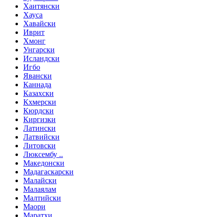
Хаитянски
Хауса
Хавайски
Иврит
Хмонг
Унгарски
Исландски
Игбо
Явански
Каннада
Казахски
Кхмерски
Кюрдски
Киргизки
Латински
Латвийски
Литовски
Люксембу ..
Македонски
Мадагаскарски
Малайски
Малаялам
Малтийски
Маори
Маратхи