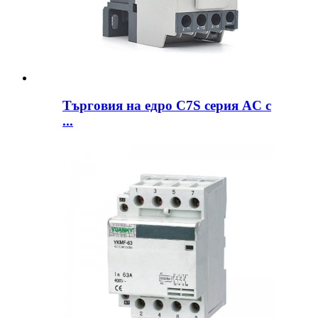
Търговия на едро C7S серия AC c
...