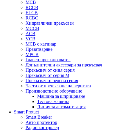
MCB
RCCB
ELCB
RCBO
Хидравличен прекъсвач
MCCB
ACB
VCB
MCB с катинар
Презатваряне
MPCB
Главен превключвател
Допълнителни аксесоари за прекъсвач
Прекъсвач от синя серия
Прекъсвач от серия М
Прекъсвач от зелена серия
Части от прекъсване на веригата
Производствено оборудване
Машина за шприцоване
Тестова машина
Линия за автоматизация
Smart Protuct
Smart Breaker
Авто протектор
Радио контролер