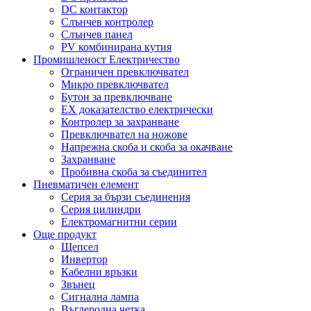
DC контактор
Слънчев контролер
Слънчев панел
PV комбинирана кутия
Промишленост Електричество
Ограничен превключвател
Микро превключвател
Бутон за превключване
EX доказателство електрически
Контролер за захранване
Превключвател на ножове
Напрежна скоба и скоба за окачване
Захранване
Пробивна скоба за съединител
Пневматичен елемент
Серия за бързи съединения
Серия цилиндри
Електромагнитни серии
Още продукт
Щепсел
Инвертор
Кабелни връзки
Звънец
Сигнална лампа
Въглеродна четка