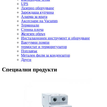
UPS
Лазерно оборудване
Зареждаща купчина
Аларма за врата
Аксесоари на Vacumm
Терминали
Стенна плоча
Железен обръч
Инсталационен инструмент и оборудване
Вакуумни помпи
термостат и терморегулатор
Поплавък
Метален филм за кондензатор
Други
Специални продукти