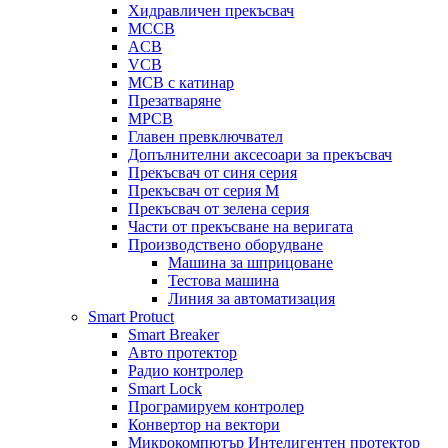
Хидравличен прекъсвач
MCCB
ACB
VCB
MCB с катинар
Презатваряне
MPCB
Главен превключвател
Допълнителни аксесоари за прекъсвач
Прекъсвач от синя серия
Прекъсвач от серия М
Прекъсвач от зелена серия
Части от прекъсване на веригата
Производствено оборудване
Машина за шприцоване
Тестова машина
Линия за автоматизация
Smart Protuct
Smart Breaker
Авто протектор
Радио контролер
Smart Lock
Програмируем контролер
Конвертор на вектори
Микрокомпютър Интелигентен протектор