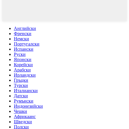
Английски
Френски
Немски
Португалски
Испански
Руски
Японски
Корейски
Арабски
Ирландски
Гръцки
Турски
Италиански
Датски
Румънски
Индонезийски
Чешки
Африкаанс
Шведски
Полски